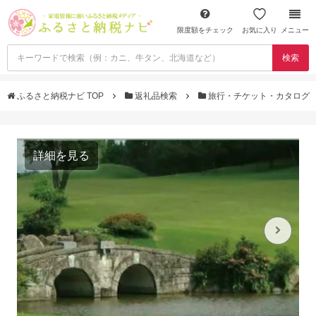
限度額をチェック
お気に入り
メニュー
検索
ふるさと納税ナビ TOP
返礼品検索
旅行・チケット・カタログ
詳細を見る