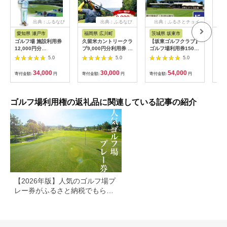
出典：ふるなび
出典：ふるなび
出典：ふるさとチョイ
出
ス
愛知県 瀬戸市
福岡県 広川町
茨城県 坂東市
福
ゴルフ場 施設利用券
久留米カントリークラ
【坂東ゴルフクラブ】
【ふ
12,000円分
ブ9,000円分利用券 /
ゴルフ場利用券15000
フチ
[BBEC002]ゴルフ倶
ゴルフ[AFAD007]
円分（寄付金額の3割
小郡
5.0
5.0
5.0
楽部大樹 瀬戸店
相当額分） ／ ゴルフ
ギフ
プレー 都心から1時間
ゴル
34,000
30,000
54,000
寄付金額:
円
寄付金額:
円
寄付金額:
円
寄付
利用券 ゴルフ場 チケ
券 
ット 茨城 ゴルフ 予約
ラウ
体験 アクセス抜群 好
郡市
立地 ゴルフラウンド
ゴルフ場利用権の返礼品に関連している記事の紹介
アウトドア スポーツ
レジャー 茨城県
No.156
【2026年版】人気のゴルフ場プ
レー券がふるさと納税でもらえ
る！