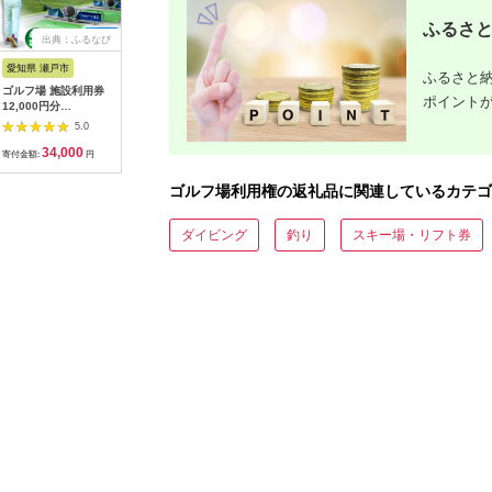
ふるさと
出典：ふるなび
出典：ふるさとチョイ
出典：ふるなび
出
ス
愛知県 瀬戸市
高知県 芸西村
岐阜県 御嵩町
新潟県 新
ふるさと納
ゴルフ場 施設利用券
kochi黒潮カントリー
こぶしゴルフ倶楽部
ゴルフ 利
ポイント
12,000円分
クラブ ご利用券
9,000円分
120,00
[BBEC002]ゴルフ倶
3,000円
[AVAO003]ゴルフ場
場 ゴルフ
5.0
5.0
5.0
楽部大樹 瀬戸店
フ ゴルフ
34,000
10,000
30,000
4
A02_40
寄付金額:
円
寄付金額:
円
寄付金額:
円
寄付金額:
ゴルフ場利用権の返礼品に関連しているカテゴ
ダイビング
釣り
スキー場・リフト券