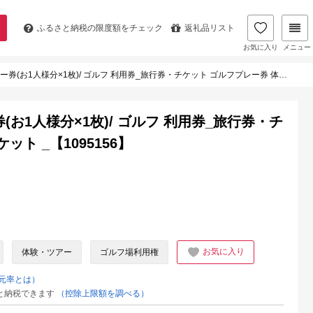
ふるさと納税の
限度額をチェック
返礼品リスト
お気に入り
メニュー
人様分×1枚)/ ゴルフ 利用券_旅行券・チケット ゴルフプレー券 体験チケット _【1095156】
お1人様分×1枚)/ ゴルフ 利用券_旅行券・チ
ト _【1095156】
お気に入り
体験・ツアー
ゴルフ場利用権
元率とは）
と納税できます
（控除上限額を調べる）