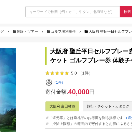
検索
ログ
体験・ツアー
ゴルフ場利用権
大阪府 聖丘平日セルフプレー券(お1
大阪府 聖丘平日セルフプレー券(
ケット ゴルフプレー券 体験チケッ
5.0 （1件）
（1件）
40,000
寄付金額:
円
大阪府 富田林市
旅行・チケット・カタログ
※「還元率」とは返礼品のお得度を測る指標です
（還
※「控除上限額」の範囲内で寄付するとお得にふるさ