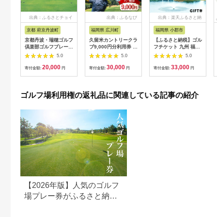
出典：ふるさとチョイ
出典：ふるなび
出典：楽天ふるさと納
ス
税
京都 府京丹波町
福岡県 広川町
福岡県 小郡市
京都丹波・瑞穂ゴルフ
久留米カントリークラ
【ふるさと納税】ゴル
倶楽部ゴルフプレー利
ブ9,000円分利用券 /
フチケット 九州 福岡
用券（6,000円分）
ゴルフ[AFAD007]
小郡カンツリー倶楽部
5.0
5.0
5.0
[020CK001]
ギフト券 9枚 9000円
20,000
30,000
33,000
ゴルフ チケット 商品
寄付金額:
円
寄付金額:
円
寄付金額:
円
券 ゴルフ券 スポーツ
ラウンド 券 福岡県 小
郡市
ゴルフ場利用権の返礼品に関連している記事の紹介
【2026年版】人気のゴルフ
場プレー券がふるさと納税
でもらえる！