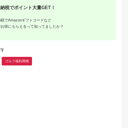
納税でポイント大量GET！
典：ふるなび
出典：ふるさとチョイ
出典：ふるさとチョイ
出典：ふるな
ス
ス
発田市
山梨県 都留市
愛知県 大府市
山梨県 都留市
税でAmazonギフトコードなど
用券
＜15,000円分＞都ゴ
【日本最大級 400打
【3,000円分】山梨
がお得にもらえるって知ってましたか？
0円分 ゴルフ
ルフ倶楽部 ゴルフ場
席 ゴルフ練習場】ゴ
都留市内 ゴルフ場
 ゴルフ ゴル
優待プレー補助利用券
ルフ倶楽部大樹 大府
通利用券｜ ゴルフ
5.0
5.0
5.0
5.0
 ゴルフ
｜山梨県 都留市 都留
店 施設利用券
用券
00,000
50,000
34,000
10,000
ゴルフ ゴルフ場 予約
【12,000円分】
円
寄付金額:
円
寄付金額:
円
寄付金額:
円
プレー 優待券 利用券
チケット 補助券 プレ
リ
ー券
ゴルフ場利用権