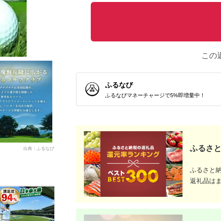
この
ふるなび
ふるなびマネーチャージで5%即増量中！
ふるさと
出典：ふるなび
ふるさと
返礼品は