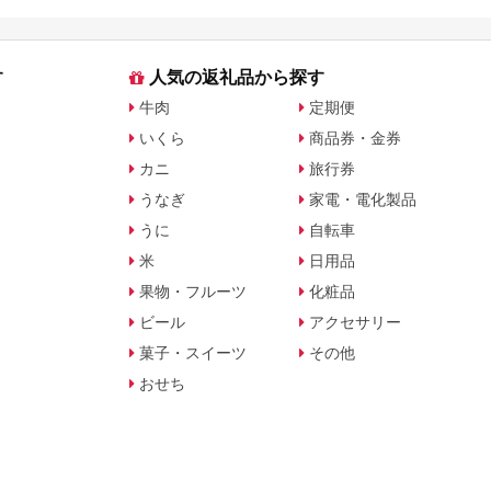
す
人気の返礼品から探す
牛肉
定期便
いくら
商品券・金券
カニ
旅行券
うなぎ
家電・電化製品
うに
自転車
米
日用品
果物・フルーツ
化粧品
ビール
アクセサリー
菓子・スイーツ
その他
おせち