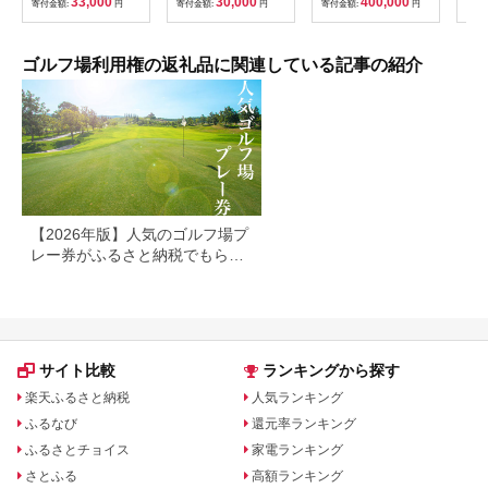
33,000
30,000
400,000
寄付金額:
円
寄付金額:
円
寄付金額:
円
寄付
券 ゴルフ券 スポーツ
ラウンド 券 福岡県 小
郡市
ゴルフ場利用権の返礼品に関連している記事の紹介
【2026年版】人気のゴルフ場プ
レー券がふるさと納税でもらえ
る！
サイト比較
ランキングから探す
楽天ふるさと納税
人気ランキング
ふるなび
還元率ランキング
ふるさとチョイス
家電ランキング
さとふる
高額ランキング