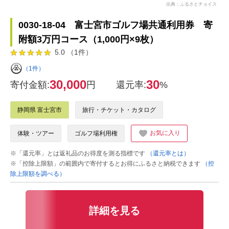
出典：ふるさとチョイス
0030-18-04 富士宮市ゴルフ場共通利用券 寄
附額3万円コース（1,000円×9枚）
5.0 （1件）
（1件）
30,000
30
寄付金額:
円
還元率:
%
静岡県 富士宮市
旅行・チケット・カタログ
お気に入り
体験・ツアー
ゴルフ場利用権
※「還元率」とは返礼品のお得度を測る指標です
（還元率とは）
※「控除上限額」の範囲内で寄付するとお得にふるさと納税できます
（控
除上限額を調べる）
詳細を見る