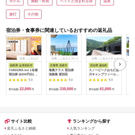
ホテル
旅館・民宿
ペットと泊まれる宿
温泉
旅行
その他
宿泊券・食事券に関連しているおすすめの返礼品
出典：ふるなび
出典：ふるさとプレミ
出典：ふるさとチョイ
出
アム
ス
福島県 会津若松市
兵庫県 淡路市
高知県 越知町
富
YUKKURA Inn 1名様
海風テラス 宿泊券
スノーピークおち仁淀
立山
宿泊券 (6600円分) ワ
淡路島 貸別荘
川キャンプフィールド
券 1
ーケーションお試しプ
「住箱-jyubako-」ペ
額 6
5.0
5.0
5.0
ラン｜東北 福島県 会
ア宿泊チケット
ケッ
津若松市 東山温泉 旅
山荘
22,000
330,000
61,000
寄付金額:
円
寄付金額:
円
寄付金額:
円
寄付
行 クーポン 利用券
観光
[0800]
ト 
アル
観光
部観光
サイト比較
ランキングから探す
楽天ふるさと納税
人気ランキング