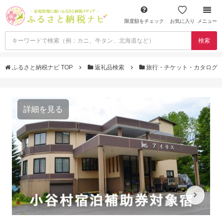
限度額をチェック
お気に入り
メニュー
検索
ふるさと納税ナビ TOP
返礼品検索
旅行・チケット・カタログ
詳細を見る