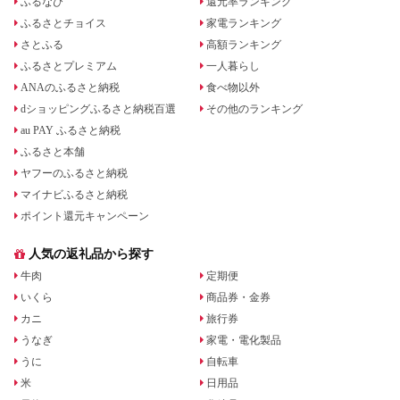
ふるなび
還元率ランキング
ふるさとチョイス
家電ランキング
さとふる
高額ランキング
ふるさとプレミアム
一人暮らし
ANAのふるさと納税
食べ物以外
dショッピングふるさと納税百選
その他のランキング
au PAY ふるさと納税
ふるさと本舗
ヤフーのふるさと納税
マイナビふるさと納税
ポイント還元キャンペーン
人気の返礼品から探す
牛肉
定期便
いくら
商品券・金券
カニ
旅行券
うなぎ
家電・電化製品
うに
自転車
米
日用品