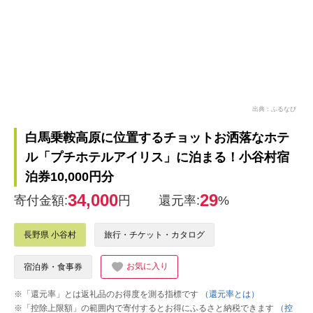
出典：ふるなび
白馬乗鞍高原に位置するチョットお洒落なホテ
ル「プチホテルアイリス」に泊まる！小谷村宿
泊券10,000円分
34,000
29
寄付金額:
円
還元率:
%
長野県 小谷村
旅行・チケット・カタログ
お気に入り
宿泊券・食事券
※「還元率」とは返礼品のお得度を測る指標です
（還元率とは）
※「控除上限額」の範囲内で寄付するとお得にふるさと納税できます
（控