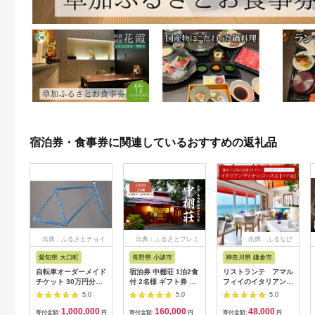
宿泊券・食事券に関連しているおすすめの返礼品
出典：ふるさとチョイ
出典：ふるさとプレミ
出典：ふるなび
ス
アム
愛知県 大口町
長野県 小諸市
神奈川県 鎌倉市
自転車オーダーメイド
宿泊券 中棚荘 1泊2食
リストランテ アマル
チケット 30万円分
付 2名様 ギフト券 チ
フィイのイタリアンデ
【1360365】
ケット 券 宿泊 旅行
ィナーコースA ペア
5.0
5.0
5.0
温泉 食事
券
1,000,000
160,000
48,000
寄付金額:
円
寄付金額:
円
寄付金額:
円