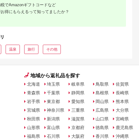
シオ スリク
税でAmazonギフトコードなど
ーブランド
がお得にもらえるって知ってましたか？
購入補助券
ドライバー
ェイウッド
ド ウエッ
デル
リ
温泉
旅行
その他
地域から返礼品を探す
北海道
埼玉県
岐阜県
鳥取県
佐賀県
青森県
千葉県
静岡県
島根県
長崎県
岩手県
東京都
愛知県
岡山県
熊本県
宮城県
神奈川県
三重県
広島県
大分県
秋田県
新潟県
滋賀県
山口県
宮崎県
山形県
富山県
京都府
徳島県
鹿児島県
福島県
石川県
大阪府
香川県
沖縄県