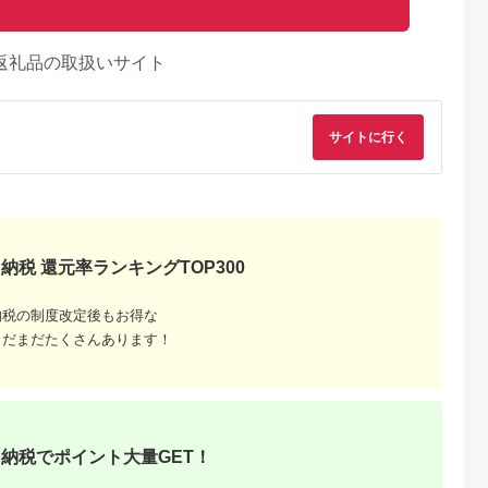
返礼品の取扱いサイト
サイトに行く
納税 還元率ランキングTOP300
納税の制度改定後もお得な
まだまだたくさんあります！
るさとチョイ
出典：ふるさとチョイ
出典：ふるさとプレミ
出典：ふるさとチョ
ス
ス
アム
城市
群馬県 長野原町
秋田県 にかほ市
静岡県 島田市
付】ゴルフク
北軽井沢・八ッ場ダム
全日 さんねむ温泉 ペ
[№5695-0585]島田
補助券
周辺ほか町内各所で利
ア宿泊券[2名:1泊朝食
総合スポーツセンタ
_GI-
用可能な長野原町ふる
付・スタンダードツイ
利用回数券12枚綴り
納税でポイント大量GET！
5.0
5.0
5.0
5.0
都城市) ゴルフ
さと感謝券（3,000円
ン] 旅行券 チケット
（プールorトレーニ
,000,000
10,000
51,000
14,000
ブ ダンロ
分）
グ室)
円
寄付金額:
円
寄付金額:
円
寄付金額:
円