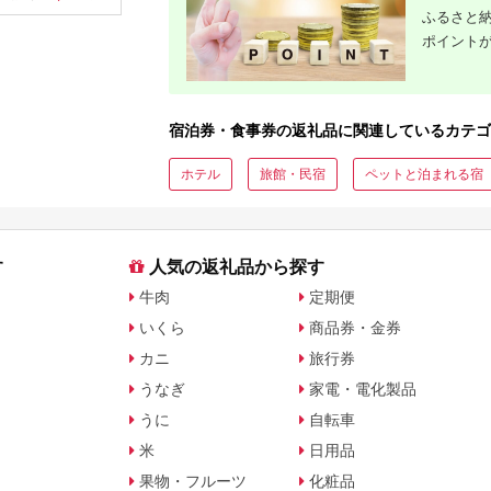
ップ ゼク
ふるさと納
ソン クリ
ポイント
チケット 
アイアン 
フェアウ
ハイブリッ
ジ 最新モ
宿泊券・食事券の返礼品に関連しているカテゴ
ホテル
旅館・民宿
ペットと泊まれる宿
す
人気の返礼品から探す
牛肉
定期便
いくら
商品券・金券
カニ
旅行券
うなぎ
家電・電化製品
うに
自転車
米
日用品
果物・フルーツ
化粧品