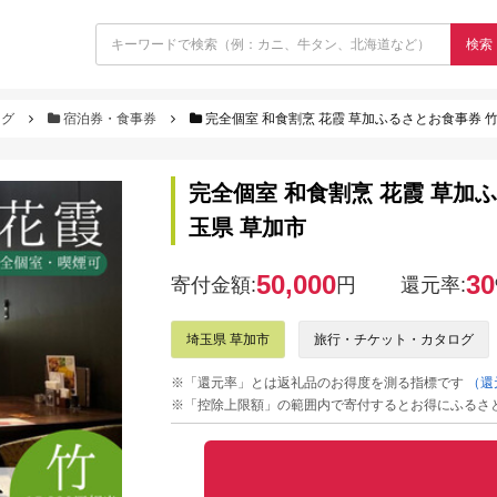
検索
ログ
宿泊券・食事券
完全個室 和食割烹 花霞 草加ふるさとお食事券 竹コー
完全個室 和食割烹 花霞 草加ふる
玉県 草加市
50,000
30
寄付金額:
円
還元率:
埼玉県 草加市
旅行・チケット・カタログ
※「還元率」とは返礼品のお得度を測る指標です
（還
※「控除上限額」の範囲内で寄付するとお得にふるさ