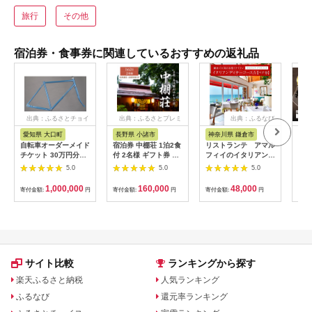
旅行
その他
宿泊券・食事券に関連しているおすすめの返礼品
出典：ふるさとチョイ
出典：ふるさとプレミ
出典：ふるなび
ス
アム
愛知県 大口町
長野県 小諸市
神奈川県 鎌倉市
京
自転車オーダーメイド
宿泊券 中棚荘 1泊2食
リストランテ アマル
専門
チケット 30万円分
付 2名様 ギフト券 チ
フィイのイタリアンデ
菜と
【1360365】
ケット 券 宿泊 旅行
ィナーコースA ペア
池】
5.0
5.0
5.0
温泉 食事
券
鳥コ
064
1,000,000
160,000
48,000
寄付金額:
円
寄付金額:
円
寄付金額:
円
寄付
サイト比較
ランキングから探す
楽天ふるさと納税
人気ランキング
ふるなび
還元率ランキング