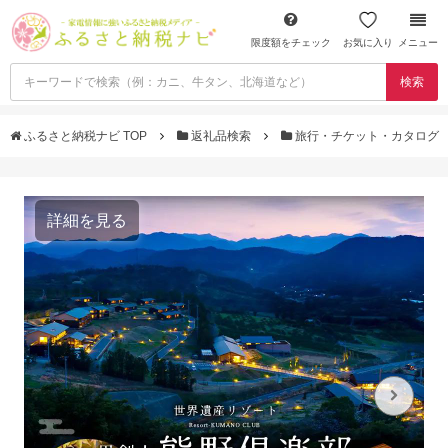
限度額をチェック
お気に入り
メニュー
検索
ふるさと納税ナビ TOP
返礼品検索
旅行・チケット・カタログ
詳細を見る