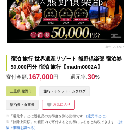
出典：ふるなび
宿泊 旅行 世界遺産リゾート 熊野倶楽部 宿泊券
50,000円分 宿泊 旅行【madm0002A】
167,000
30
寄付金額:
円
還元率:
%
三重県 熊野市
旅行・チケット・カタログ
お気に入り
宿泊券・食事券
※「還元率」とは返礼品のお得度を測る指標です
（還元率とは）
※「控除上限額」の範囲内で寄付するとお得にふるさと納税できます
（控
除上限額を調べる）