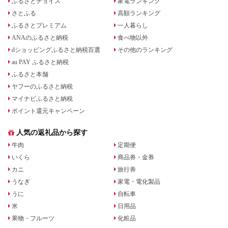
ふるさとチョイス
家電ランキング
さとふる
高額ランキング
ふるさとプレミアム
一人暮らし
ANAのふるさと納税
食べ物以外
dショッピングふるさと納税百選
その他のランキング
au PAY ふるさと納税
ふるさと本舗
ヤフーのふるさと納税
マイナビふるさと納税
ポイント還元キャンペーン
人気の返礼品から探す
牛肉
定期便
いくら
商品券・金券
カニ
旅行券
うなぎ
家電・電化製品
うに
自転車
米
日用品
果物・フルーツ
化粧品