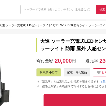
検索
大進 ソーラー充電式LEDセンサーライト1灯 DLS-17T100 防犯ライト ソーラーライト 
大進 ソーラー充電式LEDセンサー
ラーライト 防雨 屋外 人感センサー 
20,000
23
寄付金額:
円
還元率:
お
兵庫県 小野市
家電・電化製品
※「還元率」とは返礼品のお得度を測る指標です
（還
※「控除上限額」の範囲内で寄付するとお得にふるさ