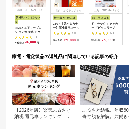
出典：JRE MALLふる
出典：ふるさとチョイ
出典：JRE MALLふる
さと納税
ス
さと納税
茨城県 つくばみらい
栃木県 那須烏山市
埼玉県 川口市
市
150-4【選べるカラ
ドリテック IHクッカ
LINKA エアリーブロ
ー】高性能リユース
ー 「ピッコリーノ」
ウ リンカ 美容 ドライ
スマホ Apple
ブラック DI-
5.0
5.0
ヤー ヘアケア 髪 エス
iPhoneSE 3 128GB
217BK【1642626】
5.0
150,000
25,000
テ ギフト ラッピング
SIMロック解除済 本
寄付金額:
円
寄付金額:
円
46,000
寄付金額:
円
贈呈品 プレゼント 母
体のみ ｜ 中古 再生品
の日 母の日準備 母の
本体 端末
日ギフト [EV08-NT]
家電・電化製品の返礼品に関連している記事の紹介
【2026年版】楽天ふるさと
ふるさと納税、年収60
納税 還元率ランキング｜高
寄付額を解説。共働き
還元率返礼品をジャンル別
どもがいる場合も