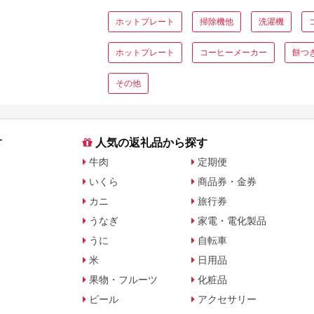
ホットプレート
掃除機他
洗濯機
ホットプレート
コーヒーメーカー
餅つ
その他
す
人気の返礼品から探す
牛肉
定期便
いくら
商品券・金券
カニ
旅行券
うなぎ
家電・電化製品
うに
自転車
米
日用品
果物・フルーツ
化粧品
ビール
アクセサリー