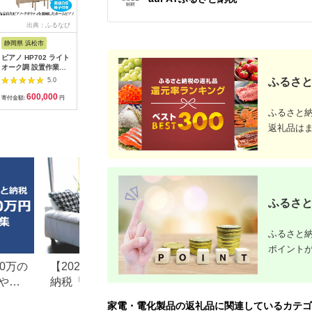
出典：ふるなび
出典：ふるなび
出典：ふるなび
出
静岡県 浜松市
広島県 福山市
大阪府 貝塚市
神奈川県 
ピアノ HP702 ライト
工具 電子工作用はん
乾電池エボルタNEO
MOTTER
オーク調 設置作業付
だこてセット X-
単3・4形 計20本 アル
AC充電器 
ピアノ
2000E[BAEG004]工
カリ乾電池 パナソニ
USB-C 1
ふるさと
5.0
5.0
5.0
具
ック
A 1ポー
600,000
11,000
12,000
1
式プラグ 
寄付金額:
円
寄付金額:
円
寄付金額:
円
寄付金額:
PSE適合
ふるさと
(MOT-
ACPD35
返礼品は
ルアイリス
県 海老名
ふるさと
ふるさと納
ポイント
0万の
【2026年最新版】ふるさと
楽天ふるさと納税
や子
納税「食べ物以外」返礼品
りの家電探し。お
の還元率ランキング！
ンキングまとめ
家電・電化製品の返礼品に関連しているカテゴ