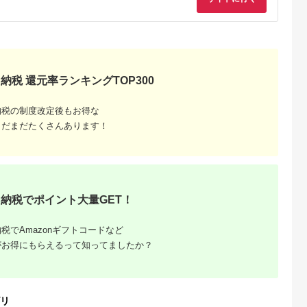
典：ふるなび
出典：ふるなび
出典：JRE MALLふる
出典：JRE MALLふ
さと納税
さと納
海老名市
神奈川県 海老名市
宮城県 角田市
大分県 国東市
U(モッテル)
MOTTERU(モッテ
【単3×72本】乾電池
【Canon】 キヤノン
PD35W
ル) Power
BIGCAPA basic plus
ミラーレス カメラ
ポートUSB-
Delivery65W対応
アルカリ乾電池 単3形
EOS R7 ボディー キ
納税 還元率ランキングTOP300
5.0
5.0
5.0
5.0
ト 折りたたみ
USB-C×1ポート、
12本パック
ャノン 一眼 家電
1,000
15,000
10,000
657,000
急速充電
USB-A×1ポート 合計
LR6Bbp/12S
_0022C
円
寄付金額:
円
寄付金額:
円
寄付金額:
円
製品 2年保証
最大63W AC充電器
納税の制度改定後もお得な
かしこく充電 ２年保
WU1) ペー
証（MOT-
まだまだたくさんあります！
【 神奈川
ACPD65WU1） パ
市 】
ウダーブルー
納税でポイント大量GET！
税でAmazonギフトコードなど
がお得にもらえるって知ってましたか？
でこだわ
すすめラ
リ