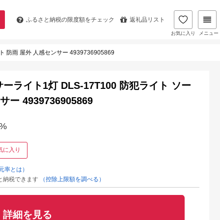
ふるさと納税の
限度額をチェック
返礼品リスト
お気に入り
メニュー
防雨 屋外 人感センサー 4939736905869
ライト1灯 DLS-17T100 防犯ライト ソー
4939736905869
%
気に入り
元率とは）
と納税できます
（控除上限額を調べる）
詳細を見る