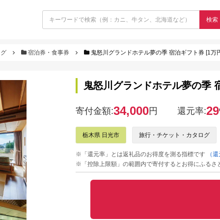
検索
ログ
宿泊券・食事券
鬼怒川グランドホテル夢の季 宿泊ギフト券 [1万円分]
鬼怒川グランドホテル夢の季 宿泊ギ
34,000
29
寄付金額:
円
還元率:
栃木県 日光市
旅行・チケット・カタログ
※「還元率」とは返礼品のお得度を測る指標です
（還
※「控除上限額」の範囲内で寄付するとお得にふるさ