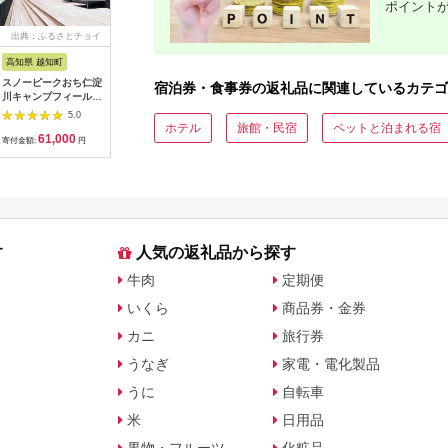
ポイント
出典：ふるさとチョイ
出典：ふるさとプレミ
出典：ふるなび
出典：ふ
ス
アム
高知県 越知町
富山県 立山町
岐阜県 土岐市
京都 府京
スノーピークおち仁淀
立山町 宿泊施設 宿泊
うなぎ横綱 名物 ひつ
【御池ク
宿泊券・食事券の返礼品に関連しているカテゴ
川キャンプフィールド
券 15,000円分 (寄附
まぶし ペア お食事券
んドック 
「住箱-jyubako-」ペ
額 60,000円) 宿泊チ
/ 鰻 ご飯 チケット 旅
ックコー
5.0
5.0
5.0
ア宿泊チケット
ケット 宿泊 宿 山小屋
行 お出かけ うなぎ 食
ト
ホテル
旅館・民宿
ペットと泊まれる宿
61,000
60,000
28,000
3
山荘 ホテル 旅 旅行
事 ランチ ディナー ペ
寄付金額:
円
寄付金額:
円
寄付金額:
円
寄付金額:
観光 レジャー チケッ
ア 夫婦 カップル 送料
ト 登山 トレッキング
無料[MFA002]
アルペンルート 山岳
観光 立山観光 立山黒
部観光 F6T-778
す
人気の返礼品から探す
牛肉
定期便
いくら
商品券・金券
カニ
旅行券
うなぎ
家電・電化製品
うに
自転車
米
日用品