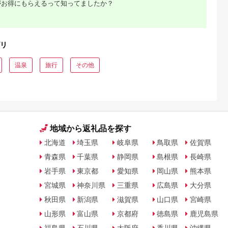
がお得にもらえるって知ってましたか？
るさとチョイ
出典：ふるさとチョイ
出典：ふるなび
出典：ふるさとチョ
ス
ス
都市
石川県 金沢市
栃木県 那須町
群馬県 長野原町
リニック】が
FABRIC TOKYO オー
四季の宿 こよみ 宿泊
北軽井沢・八ッ場ダ
リ
PETベーシ
ダーセットアップお仕
利用券 30,000円｜宿
周辺ほか町内各所で
ス受診チケッ
立て券 95,000円相当
泊 旅行 チケット 宿泊
用可能な長野原町ふ
5.0
5.0
5.0
5.0
石川 金沢 加賀百万石
券 旅行券 観光 国内旅
さと感謝券（3,000
温泉
旅行
その他
20,000
317,000
100,000
10,000
加賀 百万石 北陸 北陸
行 那須 栃木県 那須町
分）
円
寄付金額:
円
寄付金額:
円
寄付金額:
円
復興 北陸支援
〔G-27〕
地域から返礼品を探す
北海道
埼玉県
岐阜県
鳥取県
佐賀県
青森県
千葉県
静岡県
島根県
長崎県
岩手県
東京都
愛知県
岡山県
熊本県
宮城県
神奈川県
三重県
広島県
大分県
秋田県
新潟県
滋賀県
山口県
宮崎県
山形県
富山県
京都府
徳島県
鹿児島県