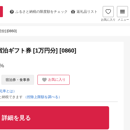
ふるさと納税の
限度額をチェック
返礼品リスト
お気に入り
メニュー
 [0860]
フト券 [1万円分] [0860]
%
お気に入り
宿泊券・食事券
元率とは）
と納税できます
（控除上限額を調べる）
詳細を見る