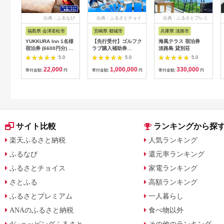
出典：ふるなび
出典：ふるさとチョイ
出典：ふるさとプレミ
ス
アム
福島県 会津若松市
宮崎県 都城市
兵庫県 淡路市
YUKKURA Inn 1名様
【先行受付】ゴルフク
海風テラス 宿泊券
宿泊券 (6600円分) ワ
ラブ購入補助券
淡路島 貸別荘
ーケーションお試しプ
300,000円_GI-
5.0
5.0
5.0
ラン｜東北 福島県 会
C701_(都城市) ゴルフ
22,000
1,000,000
330,000
津若松市 東山温泉 旅
ゴルフクラブ ダンロ
寄付金額:
円
寄付金額:
円
寄付金額:
円
行 クーポン 利用券
ップ ゼクシオ スリク
[0800]
ソン クリーブランド
チケット 購入補助券
アイアン ドライバー
フェアウェイウッド
ハイブリッド ウエッ
ジ 最新モデル
サイト比較
ランキングから探
楽天ふるさと納税
人気ランキング
ふるなび
還元率ランキング
ふるさとチョイス
家電ランキング
さとふる
高額ランキング
ふるさとプレミアム
一人暮らし
ANAのふるさと納税
食べ物以外