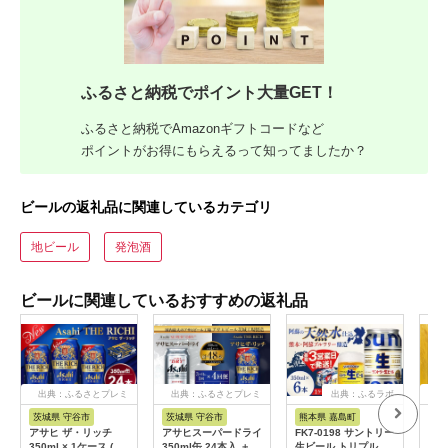
ふるさと納税でポイント大量GET！
ふるさと納税でAmazonギフトコードなど
ポイントがお得にもらえるって知ってましたか？
ビールの返礼品に関連しているカテゴリ
地ビール
発泡酒
ビールに関連しているおすすめの返礼品
出典：ふるさとプレミ
出典：ふるさとプレミ
出典：ふるラボ
出
アム
アム
茨城県 守谷市
茨城県 守谷市
熊本県 嘉島町
熊
アサヒ ザ・リッチ
アサヒスーパードライ
FK7-0198 サントリー
“九
350ml × 1ケース ( 24
350ml缶 24本入 ＋
生ビール トリプル生
べ 