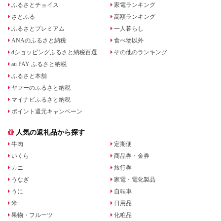
ふるさとチョイス
家電ランキング
さとふる
高額ランキング
ふるさとプレミアム
一人暮らし
ANAのふるさと納税
食べ物以外
dショッピングふるさと納税百選
その他のランキング
au PAY ふるさと納税
ふるさと本舗
ヤフーのふるさと納税
マイナビふるさと納税
ポイント還元キャンペーン
人気の返礼品から探す
牛肉
定期便
いくら
商品券・金券
カニ
旅行券
うなぎ
家電・電化製品
うに
自転車
米
日用品
果物・フルーツ
化粧品