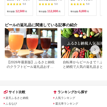
本 ) | アサヒビール 酒
アサヒ ザ・リッチ
350ml ×6缶入り 熊本
ル 4
5.0
5.0
5.0
発泡酒 新ジャンル 第
350ml缶 24本入 3ヶ
県 嘉島町 ビール サン
24
3のビール ザリッチ
月に1回×4回便（定期
生
荷予
12,500
112,000
6,000
寄付金額:
円
寄付金額:
円
寄付金額:
円
寄付
ギフト 内祝い 茨城県
便） 発泡酒 新ジャン
阿蘇
守谷市 酒のみらい
ル 第3のビール
プレ
mirai
ザ・
ツ 
ビールの返礼品に関連している記事の紹介
アル
船町
モル
【2026年最新版】ふるさと納税
自転車からビールまで！ふる
のクラフトビール返礼品おすす
と納税で人気の返礼品まとめ
めランキング｜還元率で比較
サイト比較
ランキングから探す
楽天ふるさと納税
人気ランキング
ふるなび
還元率ランキング