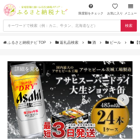
限度額をチェック
お気に入り
メニュー
検索
ふるさと納税ナビ TOP
返礼品検索
酒
ビール
【
詳細を見る