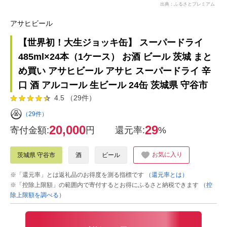
出典：ふるさとプレミアム
アサヒビール
【世界初！大生ジョッキ缶】 スーパードライ
485ml×24本（1ケース） お酒 ビール 茨城 まと
め買い アサヒビール アサヒ スーパードライ 辛
口 酒 アルコール 生ビール 24缶 茨城県 守谷市
4.5 （29件）
（29件）
20,000
29
寄付金額:
円
還元率:
%
お気に入り
茨城県 守谷市
酒
ビール
※「還元率」とは返礼品のお得度を測る指標です
（還元率とは）
※「控除上限額」の範囲内で寄付するとお得にふるさと納税できます
（控
除上限額を調べる）