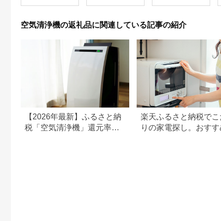
電 コンパクト ～30畳
ア 加西市 暖かい 暖房
手入れ簡単 加湿器 ア
加湿なし フィルター
器具 英国 コンパクト
イリスオーヤマ
交換不要 ペット 除菌
持ち運び 屋外 足元 暖
PM2.5 健康維持 ニオ
空気清浄機の返礼品に関連している記事の紹介
脱臭 消臭 空気清浄機
房効率 冬
イ対策 センサー
空間除菌 犬 猫 ペット
HEPAフィルター 自動
臭 トイレ ニオイ 大阪
モード AAP-AH50A-
府高槻市/サンスター
W ホワイト
技研株式会社
[AOAF005]
【2026年最新】ふるさと納
楽天ふるさと納税でこ
税「空気清浄機」還元率ラ
りの家電探し。おすす
ンキング。シャープ、ダイ
ンキングまとめ
キンなど人気メーカーも