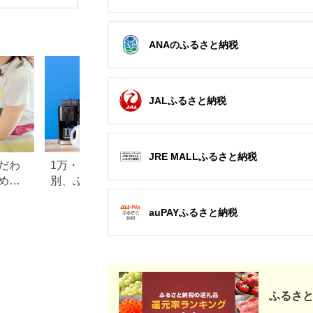
プラズマクラスター
性酸素 有害物質を分
イオン 花粉 カビ 集じ
解 光触媒フィルター
ん 消臭 脱臭 ウイルス
ンテナンスフリー コ
対策 AI 正規品 大阪府
ンパクトサイズ お中
ANAのふるさと納税
八尾市 返礼品】
元 大阪府 門真市 】
JALふるさと納税
JRE MALLふるさと納税
だわ
1万・2万・3万円！寄付金額
ふるさと納税「シ
めラ
別、ふるさと納税の家電返
返礼品特集。液晶
礼品特集
「アクオス」は終
auPAYふるさと納税
ふるさと