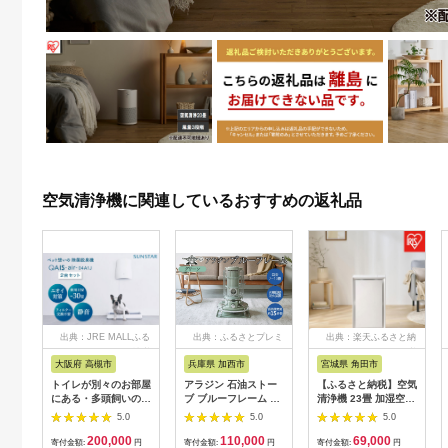
空気清浄機に関連しているおすすめの返礼品
出典：JRE MALLふる
出典：ふるさとプレミ
出典：楽天ふるさと納
さと納税
アム
税
大阪府 高槻市
兵庫県 加西市
宮城県 角田市
トイレが別々のお部屋
アラジン 石油ストー
【ふるさと納税】空気
にある・多頭飼いの方
ブ ブルーフレーム グ
清浄機 23畳 加湿空気
に◎ペット想いの除菌
リーン 石油 暖房 キャ
清浄機 14畳 温度・湿
5.0
5.0
5.0
脱臭機 2台 QAIS-air-
ンプ アウトドア レト
度センサー ほこりセ
200,000
110,000
69,000
04A1J(空気清浄機) 家
ロ おしゃれ インテリ
ンサー 2WAY給水 お
寄付金額:
円
寄付金額:
円
寄付金額:
円