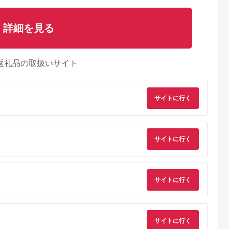
詳細を見る
返礼品の取扱いサイト
サイトに行く
サイトに行く
るさとプレミ
出典：auPAYふるさと納
出典：マイナビふるさ
出典：ふるさとチョ
サイトに行く
アム
税
と納税
やき町
大阪府 八尾市
大阪府 門真市
宮城県 角田市
cado カドー
T106 SHARP 加湿
紫外線LED空気清浄機
空気清浄機 25畳 ほ
SAP002
空気清浄機 KI-US50-
KOROSUKE
りセンサー 自動運転
／みやき町
H（グレー系）【シャ
Petit（ライトラベン
モード マイナスイオ
5.0
5.0
5.0
5.0
ープ 電化製品 家電 生
ダー）
ン お手入れ簡単 モニ
サイトに行く
33,000
230,000
31,000
46,000
活家電 空気清浄 加湿
ター空気清浄機 25畳
円
寄付金額:
円
寄付金額:
円
寄付金額:
円