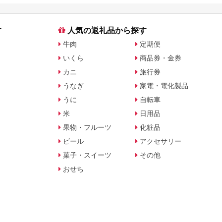
す
人気の返礼品から探す
牛肉
定期便
いくら
商品券・金券
カニ
旅行券
うなぎ
家電・電化製品
うに
自転車
米
日用品
果物・フルーツ
化粧品
ビール
アクセサリー
菓子・スイーツ
その他
おせち