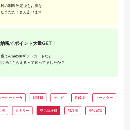
納税の制度改定後もお得な
まだまだたくさんあります！
納税でポイント大量GET！
税でAmazonギフトコードなど
がお得にもらえるって知ってましたか？
コーヒーメーカ
掃除機
テレビ
炊飯器
トースター
き機
ミキサー
空気清浄機
加湿器
美容家電