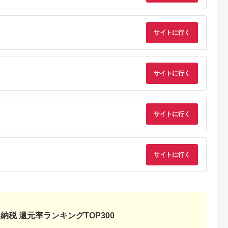
プラズマクラスター
アイリスオーヤマ 静
イオン 花粉 カビ 集じ
音 リビング お手入れ
ん 消臭 脱臭 ウイルス
簡単 省エネ センサー
対策 正規品 大阪府 八
花粉対策 HEPAフィ
尾市 返礼品】
ター 自動運転 MSAP
サイトに行く
DC100-Wホワイト
サイトに行く
サイトに行く
ャープ」
テレビ
了間近
サイトに行く
納税 還元率ランキングTOP300