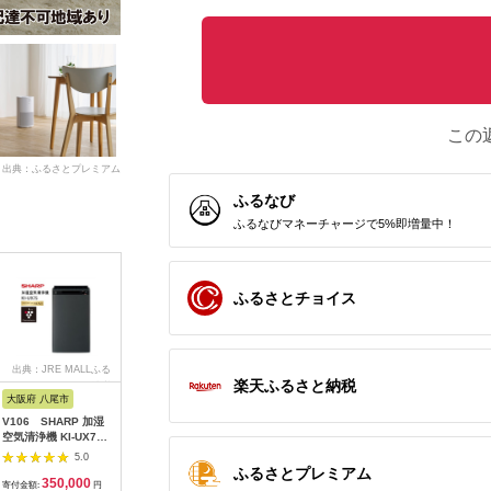
この
出典：ふるさとプレミアム
ふるなび
ふるなびマネーチャージで5%即増量中！
ふるさとチョイス
出典：JRE MALLふる
出典：auPAYふるさと納
出典：auPAYふるさと納
出典：ふ
楽天ふるさと納税
さと納税
税
税
大阪府 八尾市
新潟県 燕市
大阪府 門真市
佐賀県 み
V106 SHARP 加湿
ツインバード 空気清
紫外線LED空気清浄
EE045_
空気清浄機 KI-UX75-
浄機 (AC-4234W ホワ
機 KOROSUKE
除菌脱臭機 
H（グレー系） 【シャ
イト ) 3畳用 コンパク
Petit（ナイトブラッ
ホワイト
5.0
5.0
5.0
ープ 電化製品 家電 生
ト 家電
ク） 卓上 コンパクト
ふるさとプレミアム
350,000
18,000
31,000
1
活家電 空気清浄 加湿
空気清浄機 除菌【活
寄付金額:
円
寄付金額:
円
寄付金額:
円
寄付金額: