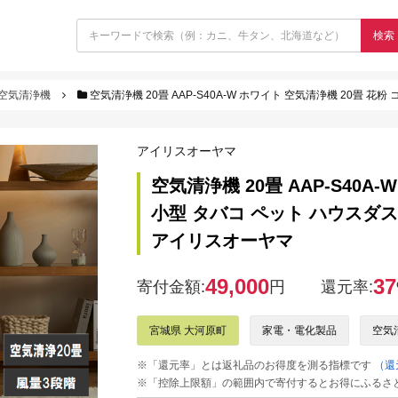
検索
空気清浄機
空気清浄機 20畳 AAP-S40A-W ホワイト 空気清浄機 20畳 花粉 コンパクト
アイリスオーヤマ
空気清浄機 20畳 AAP-S40A
小型 タバコ ペット ハウスダスト
アイリスオーヤマ
49,000
37
寄付金額:
円
還元率:
宮城県 大河原町
家電・電化製品
空気
※「還元率」とは返礼品のお得度を測る指標です
（還
※「控除上限額」の範囲内で寄付するとお得にふるさ