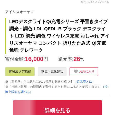
出典：ふるさとプレミアム
アイリスオーヤマ
LEDデスクライトQi充電シリーズ 平置きタイプ
調光・調色 LDL-QFDL-B ブラック デスクライ
ト LED 調光 調色 ワイヤレス充電 おしゃれ アイ
リスオーヤマ コンパクト 折りたたみ式 Qi充電
勉強 テレワーク
16,000
26
寄付金額:
円
還元率:
%
お気に入り
宮城県 大河原町
家電・電化製品
※「還元率」とは返礼品のお得度を測る指標です
（還元率とは）
※「控除上限額」の範囲内で寄付するとお得にふるさと納税できます
（控
除上限額を調べる）
詳細を見る