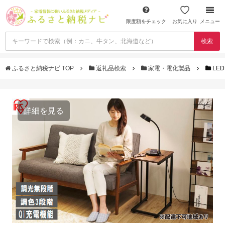
限度額をチェック
お気に入り
メニュー
検索
ふるさと納税ナビ TOP
返礼品検索
家電・電化製品
LE
詳細を見る