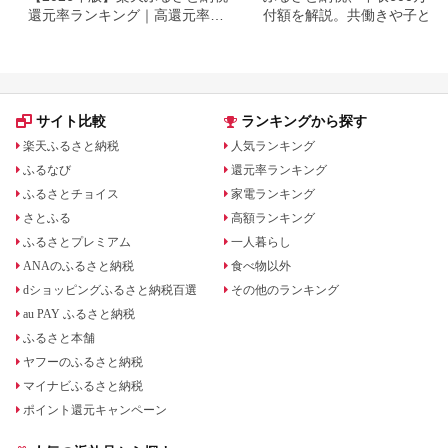
還元率ランキング｜高還元率返
付額を解説。共働きや子ども
礼品をジャンル別に比較
いる場合も
サイト比較
ランキングから探す
楽天ふるさと納税
人気ランキング
ふるなび
還元率ランキング
ふるさとチョイス
家電ランキング
さとふる
高額ランキング
ふるさとプレミアム
一人暮らし
ANAのふるさと納税
食べ物以外
dショッピングふるさと納税百選
その他のランキング
au PAY ふるさと納税
ふるさと本舗
ヤフーのふるさと納税
マイナビふるさと納税
ポイント還元キャンペーン