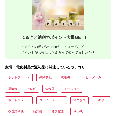
ふるさと納税でポイント大量GET！
ふるさと納税でAmazonギフトコードなど
ポイントがお得にもらえるって知ってましたか？
家電・電化製品の返礼品に関連しているカテゴリ
ホットプレート
掃除機他
洗濯機
コーヒーメーカ
掃除機
テレビ
炊飯器
トースター
ホットプレート
コーヒーメーカー
餅つき機
ミキサー
空気清浄機
加湿器
美容家電
その他