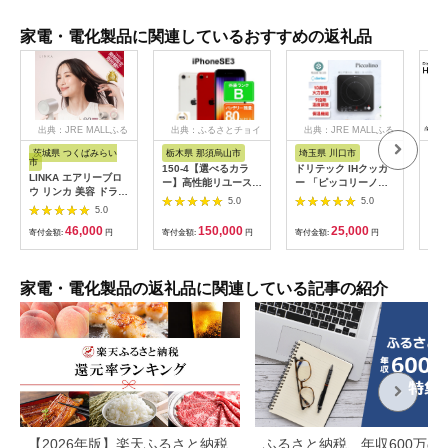
家電・電化製品に関連しているおすすめの返礼品
出典：JRE MALLふる
出典：ふるさとチョイ
出典：JRE MALLふる
さと納税
ス
さと納税
茨城県 つくばみらい
栃木県 那須烏山市
埼玉県 川口市
静
市
150-4【選べるカラ
ドリテック IHクッカ
ピア
LINKA エアリーブロ
ー】高性能リユース
ー 「ピッコリーノ」
オー
ウ リンカ 美容 ドライ
スマホ Apple
ブラック DI-
ピア
5.0
5.0
ヤー ヘアケア 髪 エス
5.0
iPhoneSE 3 128GB
217BK【1642626】
テ ギフト ラッピング
SIMロック解除済 本
46,000
150,000
25,000
贈呈品 プレゼント 母
寄付金額:
円
寄付金額:
円
寄付金額:
円
寄付
体のみ ｜ 中古 再生品
の日 母の日準備 母の
本体 端末
日ギフト [EV08-NT]
家電・電化製品の返礼品に関連している記事の紹介
【2026年版】楽天ふるさと納税
ふるさと納税、年収600万の