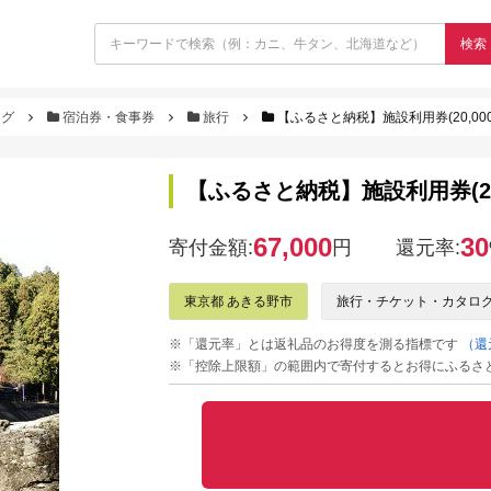
検索
ログ
宿泊券・食事券
旅行
【ふるさと納税】施設利用券(20,000円
【ふるさと納税】施設利用券(20,0
67,000
30
寄付金額:
円
還元率:
東京都 あきる野市
旅行・チケット・カタロ
※「還元率」とは返礼品のお得度を測る指標です
（還
※「控除上限額」の範囲内で寄付するとお得にふるさ