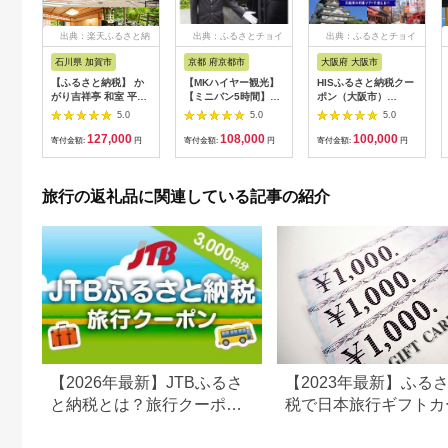
出典：楽天ふるさと納
出典：ふるさとチョイ
出典：ふるさとチョイ
税
ス
ス
石川県 加賀市
京都 府京都市
大阪府 大阪市
【ふるさと納税】 か
【MKハイヤー観光】
HISふるさと納税クー
がり吉祥亭 和室 平日
【ミニバン5時間】ド
ポン（大阪市）
限定 ペア宿泊券 1泊2
ライバーとめぐるとっ
30,000円分_OS039-
5.0
5.0
5.0
食付 2名 ペア 食事付
ておきの京都観光（3
0001-07
127,000
108,000
100,000
温泉 宿泊券 旅行 トラ
／21-6／20・10／1-
寄付金額:
円
寄付金額:
円
寄付金額:
円
ベル 宿泊 宿泊施設 宿
11／30）
レジャー F6P-0991
旅行の返礼品に関連している記事の紹介
【2026年最新】JTBふるさ
【2023年最新】ふる
と納税とは？旅行クーポン
税で日本旅行ギフトカ
の仕組み・使い方をわかり
がまだもらえる⁉