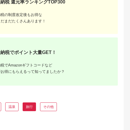
納税 還元率ランキングTOP300
天ふるさと納
出典：ふるラボ
出典：楽天ふるさと納
出典：さとふ
納税の制度改定後もお得な
税
税
伊豆町
高知県 土佐清水市
沖縄県 糸満市
群馬県 桐生市
まだまだたくさんあります！
と納税】迷っ
あしずり温泉郷 共通
【ふるさと納税】【糸
桐生カントリークラ
！ ひがしい
宿泊クーポン券 3,000
満市】しろくまツアー
使えるゴルフ利用券
 宿泊 補助
円分 あしずり温泉郷
で利用可能なWEB旅
(4,000円相当)
5.0
5.0
5.0
5.0
千円分）
旅行券 トラベル ペア
行クーポン(6万円分）
0,000
10,000
200,000
15,000
静岡県 東伊
家族 温泉 ホテル 観光
円
寄付金額:
円
寄付金額:
円
寄付金額:
円
旅行 国内旅行 宿泊 宿
泊施設 自然 旅館 高知
納税でポイント大量GET！
県 土佐清水市
【R01313】
税でAmazonギフトコードなど
がお得にもらえるって知ってましたか？
温泉
旅行
その他
るさと納
ンキング
・商品券