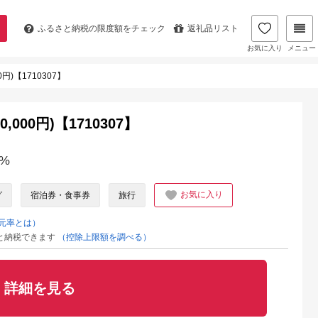
ふるさと納税の
限度額をチェック
返礼品リスト
お気に入り
メニュー
)【1710307】
00円)【1710307】
%
お気に入り
グ
宿泊券・食事券
旅行
元率とは）
と納税できます
（控除上限額を調べる）
詳細を見る