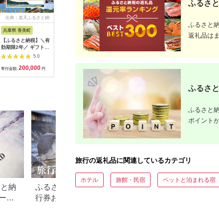
ふるさと
出典：楽天ふるさと納
出典：楽天ふるさと納
出典：ふるラボ
出典：楽
ふるさと
税
税
兵庫県 香美町
栃木県 日光市
三重県 多気町
静岡県 東
返礼品は
【ふるさと納税】＼有
【ふるさと納税】ぐる
宿泊券 90,000円分 コ
【ふるさ
効期限2年／ ギフトに
り日光感謝券【商品券
ンランショップ・ジャ
たらコレ
も使える 宿泊補助券
1万5千円分】｜旅行
パンが監修したはじめ
ず 満喫
5.0
5.0
5.0
60,000円分 宿泊助成
券 クーポン券 お食事
てのホテル
券 （6
200,000
50,000
300,000
2
券 宿泊券 旅 トラベル
券 旅行 観光 温泉 旅
HACIENDA VISON ハ
B001／
寄付金額:
円
寄付金額:
円
寄付金額:
円
寄付金額:
旅行券 兵庫県 香美町
館 ホテル カフェ レジ
シェンダ ヴィソン マ
豆町
カニ 温泉 海 観光 旅
ャー施設 地域商品券
ナーホテル ホテルチ
ふるさと
行 関西 ホテル 旅館
チケット 日光市
ケット ホテル宿泊券
宿 体験 ギフト クーポ
[0292]
宿泊チケット 宿泊券
ン 宿泊 お泊り 国内旅
旅行宿泊券 観光宿泊
ふるさと納
行 但馬牛 旅館 温泉宿
券 高級 高級宿 三重県
プレゼント 贈答 母の
多気町 AI-30
ポイント
日 25-09
旅行の返礼品に関連しているカテゴリ
ホテル
旅館・民宿
ペットと泊まれる宿
さと納
ふるさと納税でもらえる旅
【2026年最新】ふ
ード
行券おすすめランキング
税 金券の返礼品ラ
【2026年最新版】還元率・
｜旅行券・食事券