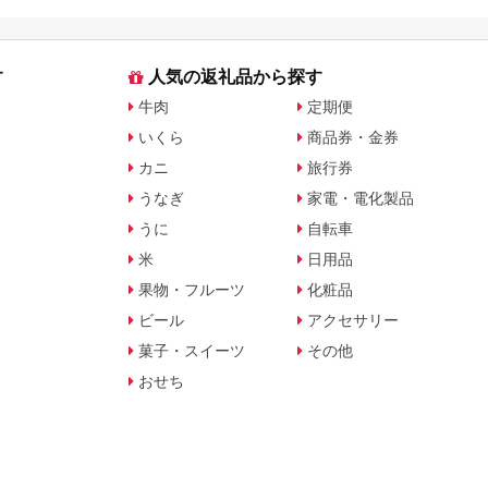
旅行会社別で徹底比較
を比較
す
人気の返礼品から探す
牛肉
定期便
いくら
商品券・金券
カニ
旅行券
うなぎ
家電・電化製品
うに
自転車
米
日用品
果物・フルーツ
化粧品
ビール
アクセサリー
菓子・スイーツ
その他
おせち