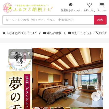
限度額をチェック
お気に入り
メニュー
検索
ふるさと納税ナビ TOP
返礼品検索
旅行・チケット・カタログ
詳細を見る