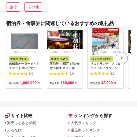
旅行
その他
宿泊券・食事券に関連しているおすすめの返礼品
出典：ふるさとチョイ
出典：ふるさとプレミ
出典：ふるなび
ス
アム
愛知県 大口町
長野県 小諸市
神奈川県 鎌倉市
京
自転車オーダーメイド
宿泊券 中棚荘 1泊2食
リストランテ アマル
専門
チケット 30万円分
付 2名様 ギフト券 チ
フィイのイタリアンデ
菜と
【1360365】
ケット 券 宿泊 旅行
ィナーコースA ペア
池】
5.0
5.0
5.0
温泉 食事
券
鳥コ
064
1,000,000
160,000
48,000
寄付金額:
円
寄付金額:
円
寄付金額:
円
寄付
サイト比較
ランキングから探す
楽天ふるさと納税
人気ランキング
ふるなび
還元率ランキング