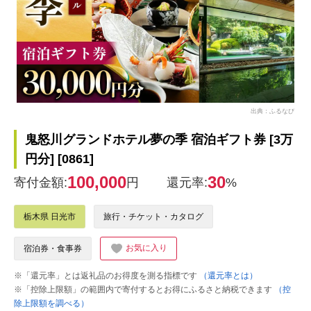
出典：ふるなび
鬼怒川グランドホテル夢の季 宿泊ギフト券 [3万
円分] [0861]
100,000
30
寄付金額:
円
還元率:
%
栃木県 日光市
旅行・チケット・カタログ
お気に入り
宿泊券・食事券
※「還元率」とは返礼品のお得度を測る指標です
（還元率とは）
※「控除上限額」の範囲内で寄付するとお得にふるさと納税できます
（控
除上限額を調べる）