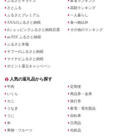
ふるさとチョイス
家電ランキング
さとふる
高額ランキング
ふるさとプレミアム
一人暮らし
ANAのふるさと納税
食べ物以外
dショッピングふるさと納税百選
その他のランキング
au PAY ふるさと納税
ふるさと本舗
ヤフーのふるさと納税
マイナビふるさと納税
ポイント還元キャンペーン
人気の返礼品から探す
牛肉
定期便
いくら
商品券・金券
カニ
旅行券
うなぎ
家電・電化製品
うに
自転車
米
日用品
果物・フルーツ
化粧品