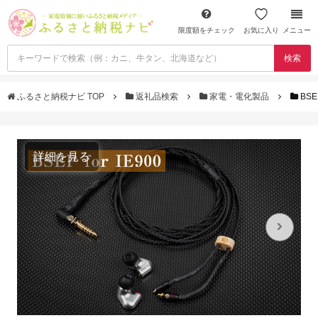
限度額をチェック
お気に入り
メニュー
検索
ふるさと納税ナビ TOP
返礼品検索
家電・電化製品
BSE
詳細を見る