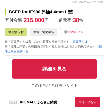
出典：JRE MALLふるさと納税
BSEP for IE900 (5極4.4mm L型)
215,000
38
寄付金額:
円
還元率:
%
お気に入り
群馬県 玉村
家電・電化製品
※「還元率」とは返礼品のお得度を測る指標です
（還元率とは）
※「控除上限額」の範囲内で寄付するとお得にふるさと納税できます
（控
除上限額を調べる）
詳細を見る
この返礼品の取扱いサイト
JRE MALLふるさと納税
サイトに行く