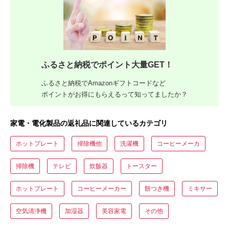
ふるさと納税でポイント大量GET！
ふるさと納税でAmazonギフトコードなど
ポイントがお得にもらえるって知ってましたか？
家電・電化製品の返礼品に関連しているカテゴリ
ホットプレート
掃除機他
洗濯機
コーヒーメーカ
掃除機
テレビ
炊飯器
トースター
ホットプレート
コーヒーメーカー
餅つき機
ミキサー
空気清浄機
加湿器
美容家電
その他