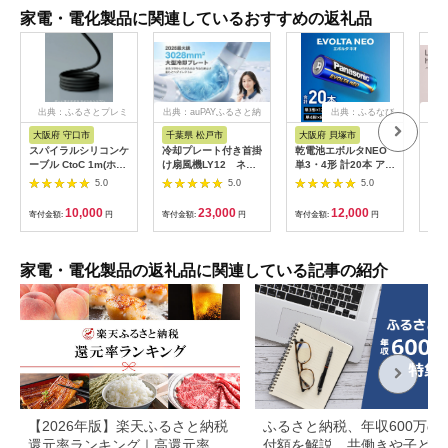
家電・電化製品に関連しているおすすめの返礼品
出典：ふるさとプレミ
出典：auPAYふるさと納
出典：ふるなび
出
アム
税
大阪府 守口市
千葉県 松戸市
大阪府 貝塚市
茨
市
スパイラルシリコンケ
冷却プレート付き首掛
乾電池エボルタNEO
LI
ーブル CtoC 1m(ホワ
け扇風機LY12 ネイ
単3・4形 計20本 アル
プス
イト) [2558]
ビー
カリ乾電池 パナソニ
5.0
5.0
5.0
ヘア
ック
リラ
10,000
23,000
12,000
寄付金額:
円
寄付金額:
円
寄付金額:
円
サー
寄付
ー 頭
家電・電化製品の返礼品に関連している記事の紹介
【2026年版】楽天ふるさと納税
ふるさと納税、年収600万の
還元率ランキング｜高還元率返
付額を解説。共働きや子ども