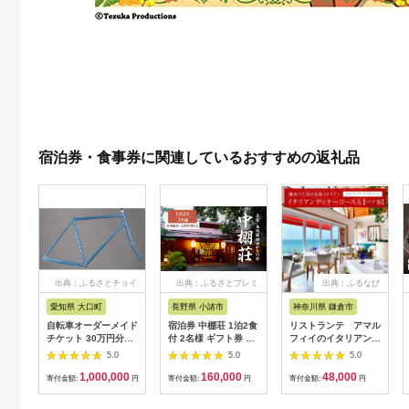
宿泊券・食事券に関連しているおすすめの返礼品
出典：ふるさとチョイ
出典：ふるさとプレミ
出典：ふるなび
ス
アム
愛知県 大口町
長野県 小諸市
神奈川県 鎌倉市
自転車オーダーメイド
宿泊券 中棚荘 1泊2食
リストランテ アマル
チケット 30万円分
付 2名様 ギフト券 チ
フィイのイタリアンデ
【1360365】
ケット 券 宿泊 旅行
ィナーコースA ペア
5.0
5.0
5.0
温泉 食事
券
1,000,000
160,000
48,000
寄付金額:
円
寄付金額:
円
寄付金額:
円