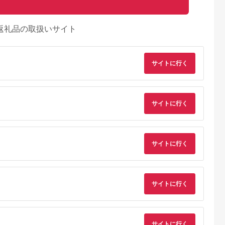
返礼品の取扱いサイト
サイトに行く
サイトに行く
サイトに行く
るさとチョイ
出典：ふるさとチョイ
出典：ふるさとプレミ
出典：ふるさとチョ
ス
ス
アム
城市
群馬県 長野原町
秋田県 にかほ市
静岡県 島田市
付】ゴルフク
北軽井沢・八ッ場ダム
全日 さんねむ温泉 ペ
[№5695-0585]島田
サイトに行く
補助券
周辺ほか町内各所で利
ア宿泊券[2名:1泊朝食
総合スポーツセンタ
_GI-
用可能な長野原町ふる
付・スタンダードツイ
利用回数券12枚綴り
5.0
5.0
5.0
5.0
都城市) ゴルフ
さと感謝券（3,000円
ン] 旅行券 チケット
（プールorトレーニ
,000,000
10,000
51,000
14,000
ブ ダンロ
分）
グ室)
円
寄付金額:
円
寄付金額:
円
寄付金額:
円
シオ スリク
ーブランド
サイトに行く