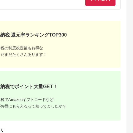
購入補助券
ドライバー
ェイウッド
ド ウエッ
デル
納税 還元率ランキングTOP300
納税の制度改定後もお得な
まだまだたくさんあります！
納税でポイント大量GET！
税でAmazonギフトコードなど
がお得にもらえるって知ってましたか？
リ