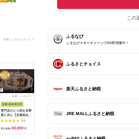
この
ふるなび
出典：ふるさとチョイス
ふるなびマネーチャージで5%即増量中！
ふるさとチョイス
楽天ふるさと納税
出典：ふるなび
出典：ふるなび
出典：ふるなび
出典：ふ
京都 府木津川市
長崎県
埼玉県 飯能市
宮崎県 都
専門店のとり肉を京野
界 雲仙 ふるさと納
【BlueTarp】ランチ
【先行受
JRE MALLふるさと納税
菜と共に【京都烏丸御
税宿泊ギフト券
お食事券(ペア) チケッ
ラブ購入
池】で味わう2名様焼
（15,000円）【星野
ト HNNC001
300,000円
5.0
5.0
5.0
鳥コースお食事券
リゾート】
C701_(
60,000
50,000
14,000
1
064-15
ゴルフクラ
寄付金額:
円
寄付金額:
円
寄付金額:
円
寄付金額:
ップ ゼク
ソン クリ
auPAYふるさと納税