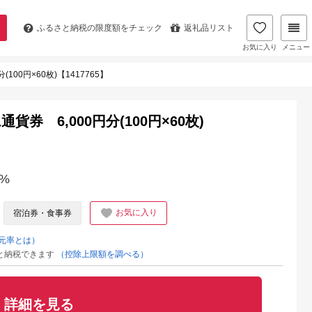
ふるさと納税の
限度額をチェック
返礼品リスト
お気に入り
メニュー
00円×60枚)【1417765】
 6,000円分(100円×60枚)
%
お気に入り
宿泊券・食事券
元率とは）
と納税できます
（控除上限額を調べる）
詳細を見る