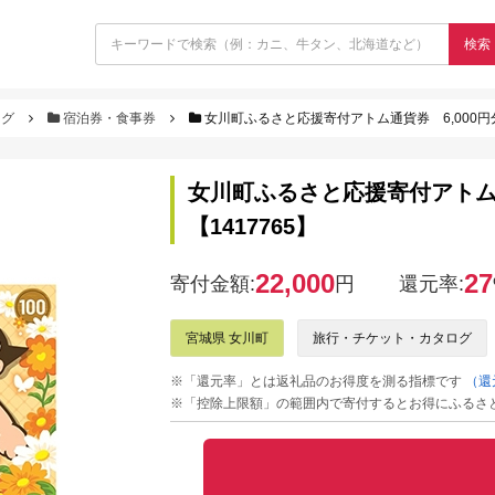
検索
ログ
宿泊券・食事券
女川町ふるさと応援寄付アトム通貨券 6,000円分(1
女川町ふるさと応援寄付アトム通貨券
【1417765】
22,000
27
寄付金額:
円
還元率:
宮城県 女川町
旅行・チケット・カタログ
※「還元率」とは返礼品のお得度を測る指標です
（還
※「控除上限額」の範囲内で寄付するとお得にふるさ