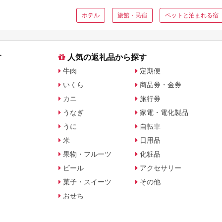
ホテル
旅館・民宿
ペットと泊まれる宿
す
人気の返礼品から探す
牛肉
定期便
いくら
商品券・金券
カニ
旅行券
うなぎ
家電・電化製品
うに
自転車
米
日用品
果物・フルーツ
化粧品
ビール
アクセサリー
菓子・スイーツ
その他
おせち