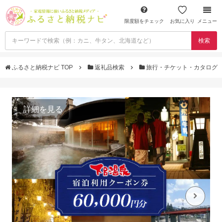
限度額をチェック
お気に入り
メニュー
検索
ふるさと納税ナビ TOP
返礼品検索
旅行・チケット・カタログ
詳細を見る