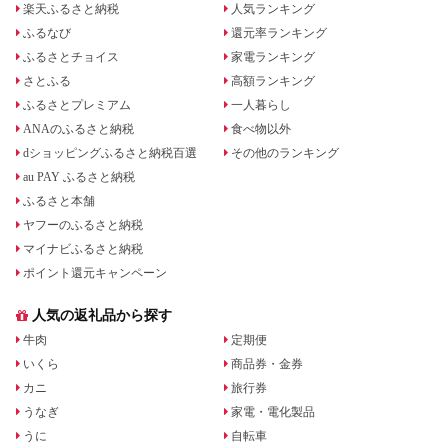
楽天ふるさと納税
人気ランキング
ふるなび
還元率ランキング
ふるさとチョイス
家電ランキング
さとふる
高額ランキング
ふるさとプレミアム
一人暮らし
ANAのふるさと納税
食べ物以外
dショッピングふるさと納税百選
その他のランキング
au PAY ふるさと納税
ふるさと本舗
ヤフーのふるさと納税
マイナビふるさと納税
ポイント還元キャンペーン
人気の返礼品から探す
牛肉
定期便
いくら
商品券・金券
カニ
旅行券
うなぎ
家電・電化製品
うに
自転車