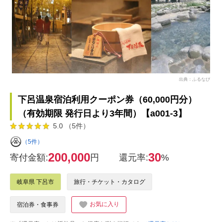
出典：ふるなび
下呂温泉宿泊利用クーポン券（60,000円分）
（有効期限 発行日より3年間）【a001-3】
5.0 （5件）
（5件）
200,000
30
寄付金額:
円
還元率:
%
岐阜県 下呂市
旅行・チケット・カタログ
お気に入り
宿泊券・食事券