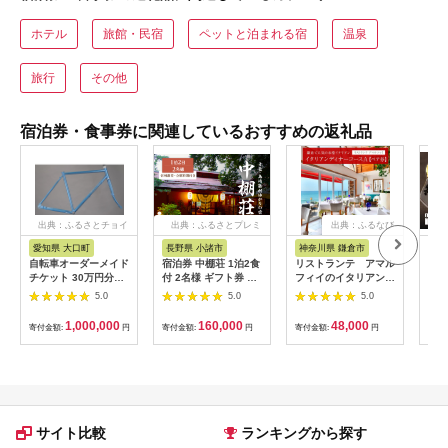
ホテル
旅館・民宿
ペットと泊まれる宿
温泉
旅行
その他
宿泊券・食事券に関連しているおすすめの返礼品
出典：ふるさとチョイ
出典：ふるさとプレミ
出典：ふるなび
ス
アム
愛知県 大口町
長野県 小諸市
神奈川県 鎌倉市
京
自転車オーダーメイド
宿泊券 中棚荘 1泊2食
リストランテ アマル
専門
チケット 30万円分
付 2名様 ギフト券 チ
フィイのイタリアンデ
菜と
【1360365】
ケット 券 宿泊 旅行
ィナーコースA ペア
池】
5.0
5.0
5.0
温泉 食事
券
鳥コ
064
1,000,000
160,000
48,000
寄付金額:
円
寄付金額:
円
寄付金額:
円
寄付
サイト比較
ランキングから探す