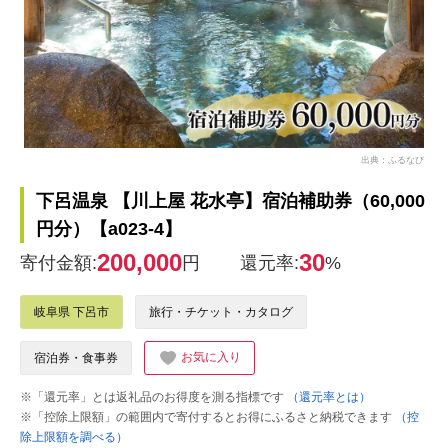
出典：ふるなび
下呂温泉 【川上屋 花水亭】宿泊補助券（60,000
円分）【a023-4】
200,000
30
寄付金額:
円
還元率:
%
岐阜県 下呂市
旅行・チケット・カタログ
お気に入り
宿泊券・食事券
※「還元率」とは返礼品のお得度を測る指標です
（還元率とは）
※「控除上限額」の範囲内で寄付するとお得にふるさと納税できます
（控
除上限額を調べる）