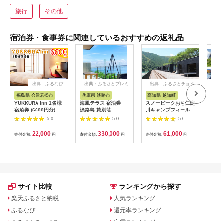
旅行
その他
宿泊券・食事券に関連しているおすすめの返礼品
出典：ふるなび
出典：ふるさとプレミ
出典：ふるさとチョイ
出
アム
ス
福島県 会津若松市
兵庫県 淡路市
高知県 越知町
富
YUKKURA Inn 1名様
海風テラス 宿泊券
スノーピークおち仁淀
立山
宿泊券 (6600円分) ワ
淡路島 貸別荘
川キャンプフィールド
券 1
ーケーションお試しプ
「住箱-jyubako-」ペ
額 6
5.0
5.0
5.0
ラン｜東北 福島県 会
ア宿泊チケット
ケッ
津若松市 東山温泉 旅
山荘
22,000
330,000
61,000
寄付金額:
円
寄付金額:
円
寄付金額:
円
寄付
行 クーポン 利用券
観光
[0800]
ト 
アル
観光
部観光
サイト比較
ランキングから探す
楽天ふるさと納税
人気ランキング
ふるなび
還元率ランキング