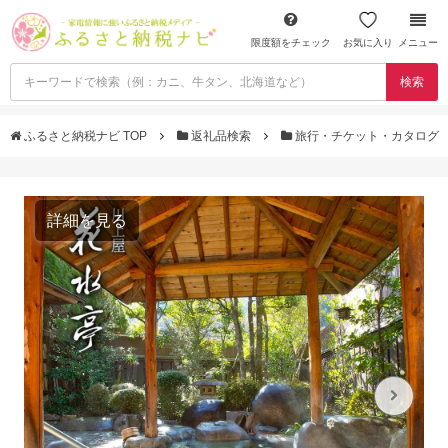
限度額をチェック
お気に入り
メニュー
検索
ふるさと納税ナビ TOP
返礼品検索
旅行・チケット・カタログ
詳細を見る