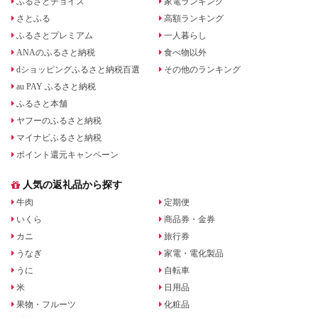
ふるさとチョイス
家電ランキング
さとふる
高額ランキング
ふるさとプレミアム
一人暮らし
ANAのふるさと納税
食べ物以外
dショッピングふるさと納税百選
その他のランキング
au PAY ふるさと納税
ふるさと本舗
ヤフーのふるさと納税
マイナビふるさと納税
ポイント還元キャンペーン
人気の返礼品から探す
牛肉
定期便
いくら
商品券・金券
カニ
旅行券
うなぎ
家電・電化製品
うに
自転車
米
日用品
果物・フルーツ
化粧品