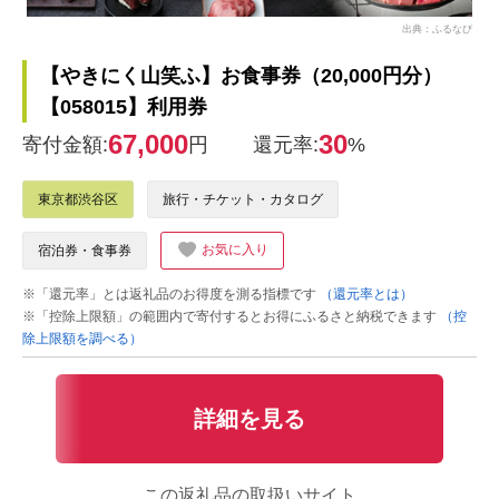
出典：ふるなび
【やきにく山笑ふ】お食事券（20,000円分）
【058015】利用券
67,000
30
寄付金額:
円
還元率:
%
東京都渋谷区
旅行・チケット・カタログ
お気に入り
宿泊券・食事券
※「還元率」とは返礼品のお得度を測る指標です
（還元率とは）
※「控除上限額」の範囲内で寄付するとお得にふるさと納税できます
（控
除上限額を調べる）
詳細を見る
この返礼品の取扱いサイト