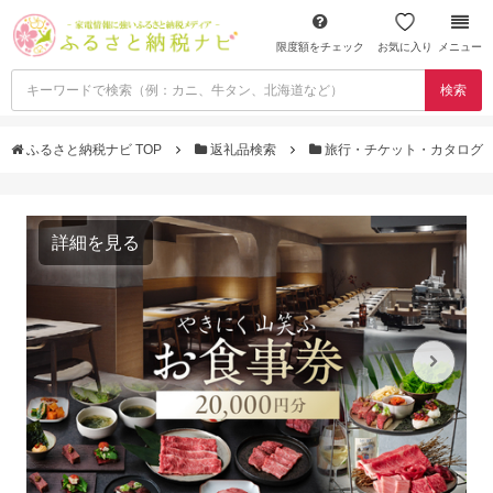
限度額をチェック
お気に入り
メニュー
検索
ふるさと納税ナビ TOP
返礼品検索
旅行・チケット・カタログ
詳細を見る