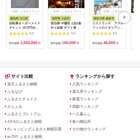
出典：ふるさとチョイ
出典：ふるさとプレミ
出典：ふるなび
ス
アム
愛知県 大口町
長野県 小諸市
神奈川県 鎌倉市
京
自転車オーダーメイド
宿泊券 中棚荘 1泊2食
リストランテ アマル
専門
チケット 30万円分
付 2名様 ギフト券 チ
フィイのイタリアンデ
菜と
【1360365】
ケット 券 宿泊 旅行
ィナーコースA ペア
池】
5.0
5.0
5.0
温泉 食事
券
鳥コ
064
1,000,000
160,000
48,000
寄付金額:
円
寄付金額:
円
寄付金額:
円
寄付
サイト比較
ランキングから探す
楽天ふるさと納税
人気ランキング
ふるなび
還元率ランキング
ふるさとチョイス
家電ランキング
さとふる
高額ランキング
ふるさとプレミアム
一人暮らし
ANAのふるさと納税
食べ物以外
dショッピングふるさと納税百選
その他のランキング
au PAY ふるさと納税