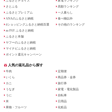
ふるさとチョイス
家電ランキング
さとふる
高額ランキング
ふるさとプレミアム
一人暮らし
ANAのふるさと納税
食べ物以外
dショッピングふるさと納税百選
その他のランキング
au PAY ふるさと納税
ふるさと本舗
ヤフーのふるさと納税
マイナビふるさと納税
ポイント還元キャンペーン
人気の返礼品から探す
牛肉
定期便
いくら
商品券・金券
カニ
旅行券
うなぎ
家電・電化製品
うに
自転車
米
日用品
果物・フルーツ
化粧品