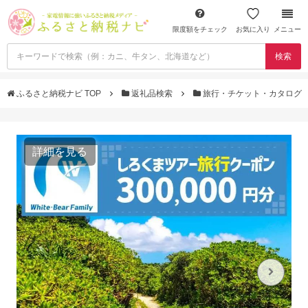
限度額をチェック
お気に入り
メニュー
検索
ふるさと納税ナビ TOP
返礼品検索
旅行・チケット・カタログ
詳細を見る