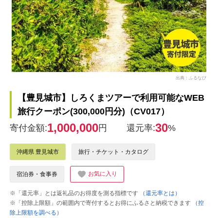
出典：ふるなび
【豊見城市】しろくまツアーで利用可能なWEB
旅行クーポン(300,000円分)（CV017）
1,000,000
30
寄付金額:
円
還元率:
%
沖縄県 豊見城市
旅行・チケット・カタログ
お気に入り
宿泊券・食事券
※「還元率」とは返礼品のお得度を測る指標です
（還元率とは）
※「控除上限額」の範囲内で寄付するとお得にふるさと納税できます
（控
除上限額を調べる）