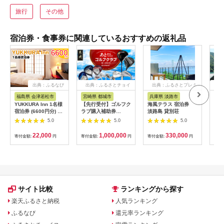
旅行
その他
宿泊券・食事券に関連しているおすすめの返礼品
出典：ふるなび
出典：ふるさとチョイ
出典：ふるさとプレミ
出
ス
アム
福島県 会津若松市
宮崎県 都城市
兵庫県 淡路市
高
YUKKURA Inn 1名様
【先行受付】ゴルフク
海風テラス 宿泊券
スノ
宿泊券 (6600円分) ワ
ラブ購入補助券
淡路島 貸別荘
川キ
ーケーションお試しプ
300,000円_GI-
「住
5.0
5.0
5.0
ラン｜東北 福島県 会
C701_(都城市) ゴルフ
ア宿
津若松市 東山温泉 旅
ゴルフクラブ ダンロ
22,000
1,000,000
330,000
寄付金額:
円
寄付金額:
円
寄付金額:
円
寄付
行 クーポン 利用券
ップ ゼクシオ スリク
[0800]
ソン クリーブランド
チケット 購入補助券
アイアン ドライバー
フェアウェイウッド
ハイブリッド ウエッ
ジ 最新モデル
サイト比較
ランキングから探す
楽天ふるさと納税
人気ランキング
ふるなび
還元率ランキング