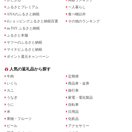
さとふる
高額ランキング
ふるさとプレミアム
一人暮らし
ANAのふるさと納税
食べ物以外
dショッピングふるさと納税百選
その他のランキング
au PAY ふるさと納税
ふるさと本舗
ヤフーのふるさと納税
マイナビふるさと納税
ポイント還元キャンペーン
人気の返礼品から探す
牛肉
定期便
いくら
商品券・金券
カニ
旅行券
うなぎ
家電・電化製品
うに
自転車
米
日用品
果物・フルーツ
化粧品
ビール
アクセサリー