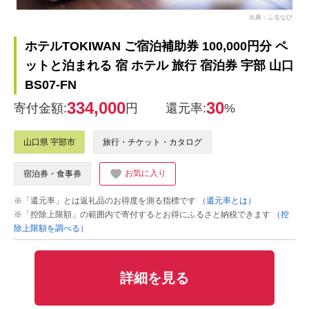
出典：ふるなび
ホテルTOKIWAN ご宿泊補助券 100,000円分 ペ
ットと泊まれる 宿 ホテル 旅行 宿泊券 宇部 山口
BS07-FN
334,000
30
寄付金額:
円
還元率:
%
山口県 宇部市
旅行・チケット・カタログ
お気に入り
宿泊券・食事券
※「還元率」とは返礼品のお得度を測る指標です
（還元率とは）
※「控除上限額」の範囲内で寄付するとお得にふるさと納税できます
（控
除上限額を調べる）
詳細を見る