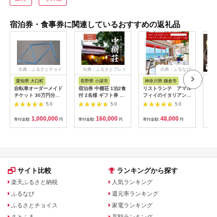
宿泊券・食事券に関連しているおすすめの返礼品
出典：ふるさとチョイ
出典：ふるさとプレミ
出典：ふるなび
ス
アム
愛知県 大口町
長野県 小諸市
神奈川県 鎌倉市
京
自転車オーダーメイド
宿泊券 中棚荘 1泊2食
リストランテ アマル
専門
チケット 30万円分
付 2名様 ギフト券 チ
フィイのイタリアンデ
菜と
【1360365】
ケット 券 宿泊 旅行
ィナーコースA ペア
池】
5.0
5.0
5.0
温泉 食事
券
鳥コ
064
1,000,000
160,000
48,000
寄付金額:
円
寄付金額:
円
寄付金額:
円
寄付
サイト比較
ランキングから探す
楽天ふるさと納税
人気ランキング
ふるなび
還元率ランキング
ふるさとチョイス
家電ランキング