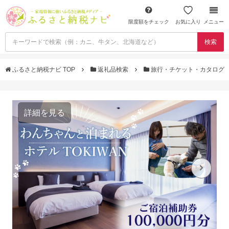
限度額をチェック
お気に入り
メニュー
検索
ふるさと納税ナビ TOP
返礼品検索
旅行・チケット・カタログ
詳細を見る