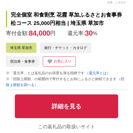
出典：ふるなび
完全個室 和食割烹 花霞 草加ふるさとお食事券
松コース 25,000円相当 | 埼玉県 草加市
84,000
30
寄付金額:
円
還元率:
%
埼玉県 草加市
旅行・チケット・カタログ
お気に入り
宿泊券・食事券
※「還元率」とは返礼品のお得度を測る指標です
（還元率とは）
※「控除上限額」の範囲内で寄付するとお得にふるさと納税できます
（控
除上限額を調べる）
詳細を見る
この返礼品の取扱いサイト