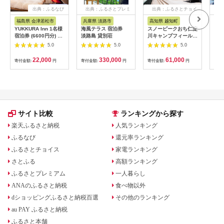
出典：ふるなび
出典：ふるさとプレミ
出典：ふるさとチョイ
出
アム
ス
福島県 会津若松市
兵庫県 淡路市
高知県 越知町
富
YUKKURA Inn 1名様
海風テラス 宿泊券
スノーピークおち仁淀
立山
宿泊券 (6600円分) ワ
淡路島 貸別荘
川キャンプフィールド
券 1
ーケーションお試しプ
「住箱-jyubako-」ペ
額 6
5.0
5.0
5.0
ラン｜東北 福島県 会
ア宿泊チケット
ケッ
津若松市 東山温泉 旅
山荘
22,000
330,000
61,000
寄付金額:
円
寄付金額:
円
寄付金額:
円
寄付
行 クーポン 利用券
観光
[0800]
ト 
アル
観光
部観光
サイト比較
ランキングから探す
楽天ふるさと納税
人気ランキング
ふるなび
還元率ランキング
ふるさとチョイス
家電ランキング
さとふる
高額ランキング
ふるさとプレミアム
一人暮らし
ANAのふるさと納税
食べ物以外
dショッピングふるさと納税百選
その他のランキング
au PAY ふるさと納税
ふるさと本舗