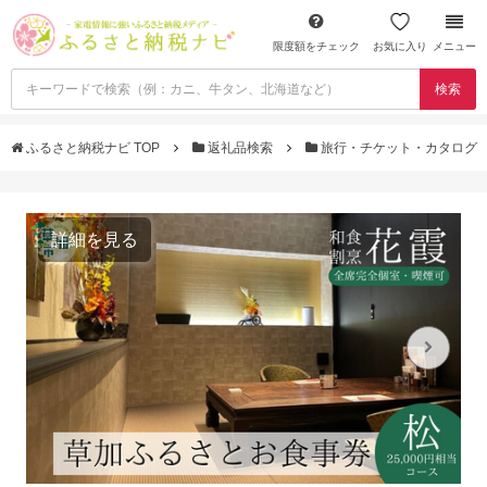
限度額をチェック
お気に入り
メニュー
検索
ふるさと納税ナビ TOP
返礼品検索
旅行・チケット・カタログ
詳細を見る