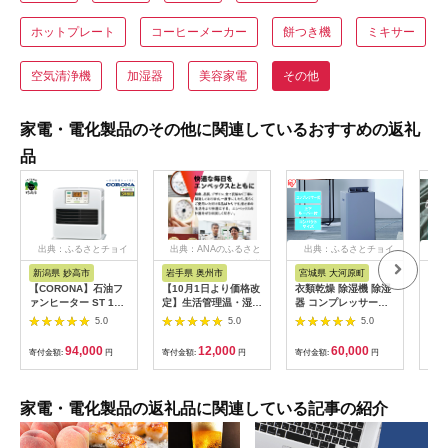
ホットプレート
コーヒーメーカー
餅つき機
ミキサー
空気清浄機
加湿器
美容家電
その他
家電・電化製品のその他に関連しているおすすめの返礼
品
出典：ふるさとチョイ
出典：ANAのふるさと
出典：ふるさとチョイ
出
ス
納税
ス
新潟県 妙高市
岩手県 奥州市
宮城県 大河原町
宮
【CORONA】石油フ
【10月1日より価格改
衣類乾燥 除湿機 除湿
布団
ァンヒーター ST 10
定】生活管理温・湿度
器 コンプレッサー式
燥機
～13畳用 パールホワ
計 TM-2441 [AJ049]
除湿量 7L IJC-P70-H
TUR
5.0
5.0
5.0
イト FH-
グレー 梅雨 洗濯物干
グリ
ST3625BY(W)
し 室内物干し 部屋干
94,000
12,000
60,000
寄付金額:
円
寄付金額:
円
寄付金額:
円
寄付
し 結露対策 節電 省エ
ネ 花粉対策 湿気 寝室
タオル アイリスオー
ヤマ
家電・電化製品の返礼品に関連している記事の紹介