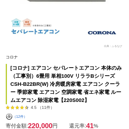
出典：ふるなび
コロナ
[コロナ] エアコン セパレートエアコン 本体のみ
（工事別）6畳用 単相100V リララBシリーズ
CSH-B22BR(W) 冷房暖房家電 エアコン クーラ
ー 季節家電 エアコン 空調家電 省エネ家電 ルー
ムエアコン 除湿家電【220S002】
4.5 （11件）
（12件）
220,000
41
寄付金額:
円
還元率:
%