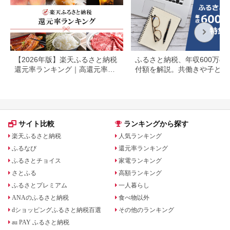
【2026年版】楽天ふるさと納税
ふるさと納税、年収600万の
還元率ランキング｜高還元率返
付額を解説。共働きや子ども
礼品をジャンル別に比較
いる場合も
サイト比較
ランキングから探す
楽天ふるさと納税
人気ランキング
ふるなび
還元率ランキング
ふるさとチョイス
家電ランキング
さとふる
高額ランキング
ふるさとプレミアム
一人暮らし
ANAのふるさと納税
食べ物以外
dショッピングふるさと納税百選
その他のランキング
au PAY ふるさと納税