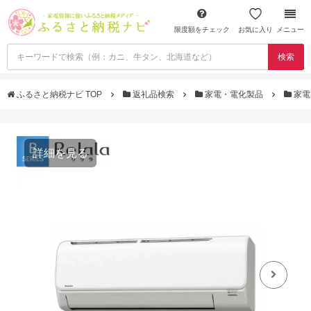
限度額をチェック
お気に入り
メニュー
検索
ふるさと納税ナビ TOP
返礼品検索
家電・電化製品
家電
詳細を見る