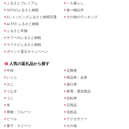
ふるさとプレミアム
一人暮らし
ANAのふるさと納税
食べ物以外
dショッピングふるさと納税百選
その他のランキング
au PAY ふるさと納税
ふるさと本舗
ヤフーのふるさと納税
マイナビふるさと納税
ポイント還元キャンペーン
人気の返礼品から探す
牛肉
定期便
いくら
商品券・金券
カニ
旅行券
うなぎ
家電・電化製品
うに
自転車
米
日用品
果物・フルーツ
化粧品
ビール
アクセサリー
菓子・スイーツ
その他