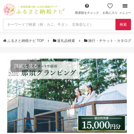
限度額をチェック
お気に入り
メニュー
検索
ふるさと納税ナビ TOP
返礼品検索
旅行・チケット・カタログ
詳細を見る