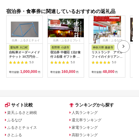
宿泊券・食事券に関連しているおすすめの返礼品
出典：ふるさとチョイ
出典：ふるさとプレミ
出典：ふるなび
ス
アム
愛知県 大口町
長野県 小諸市
神奈川県 鎌倉市
京
自転車オーダーメイド
宿泊券 中棚荘 1泊2食
リストランテ アマル
専門
チケット 30万円分
付 2名様 ギフト券 チ
フィイのイタリアンデ
菜と
【1360365】
ケット 券 宿泊 旅行
ィナーコースA ペア
池】
5.0
5.0
5.0
温泉 食事
券
鳥コ
064
1,000,000
160,000
48,000
寄付金額:
円
寄付金額:
円
寄付金額:
円
寄付
サイト比較
ランキングから探す
楽天ふるさと納税
人気ランキング
ふるなび
還元率ランキング
ふるさとチョイス
家電ランキング
さとふる
高額ランキング