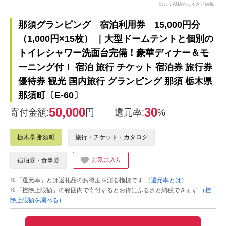
出典：ANAのふるさと納税
那須グランピング 宿泊利用券 15,000円分
（1,000円×15枚） ｜大型ドームテントと個別の
トイレシャワー洗面台完備！豪華ディナー＆モ
ーニング付！ 宿泊 旅行 チケット 宿泊券 旅行券
優待券 観光 国内旅行 グランピング 那須 栃木県
那須町〔E-60〕
50,000
30
寄付金額:
円
還元率:
%
栃木県 那須町
旅行・チケット・カタログ
お気に入り
宿泊券・食事券
※「還元率」とは返礼品のお得度を測る指標です
（還元率とは）
※「控除上限額」の範囲内で寄付するとお得にふるさと納税できます
（控
除上限額を調べる）