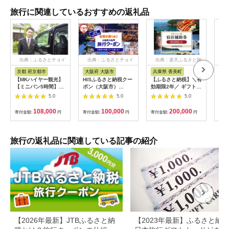
旅行に関連しているおすすめの返礼品
出典：ふるさとチョイ
出典：ふるさとチョイ
出典：楽天ふるさと納
出
ス
ス
税
京都 府京都市
大阪府 大阪市
兵庫県 香美町
栃
【MKハイヤー観光】
HISふるさと納税クー
【ふるさと納税】＼有
【ふ
【ミニバン5時間】ド
ポン（大阪市）
効期限2年／ ギフトに
り日
ライバーとめぐるとっ
30,000円分_OS039-
も使える 宿泊補助券
1万
5.0
5.0
5.0
ておきの京都観光（3
0001-07
60,000円分 宿泊助成
券 
／21-6／20・10／1-
券 宿泊券 旅 トラベル
券 
108,000
100,000
200,000
寄付金額:
円
寄付金額:
円
寄付金額:
円
寄付
11／30）
旅行券 兵庫県 香美町
館 
カニ 温泉 海 観光 旅
ャー
行 関西 ホテル 旅館
チケ
宿 体験 ギフト クーポ
[029
旅行の返礼品に関連している記事の紹介
ン 宿泊 お泊り 国内旅
行 但馬牛 旅館 温泉宿
プレゼント 贈答 母の
日 25-09
【2026年最新】JTBふるさと納
【2023年最新】ふるさと納