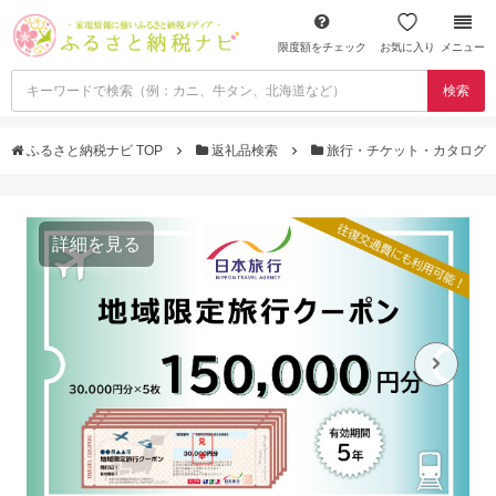
限度額をチェック
お気に入り
メニュー
検索
ふるさと納税ナビ TOP
返礼品検索
旅行・チケット・カタログ
詳細を見る