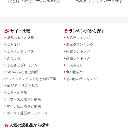
税とは？旅行クーポンの仕組
日本旅行ギフトカードがまだ
み・使い方をわかりやすく解説
らえる⁉
サイト比較
ランキングから探す
楽天ふるさと納税
人気ランキング
ふるなび
還元率ランキング
ふるさとチョイス
家電ランキング
さとふる
高額ランキング
ふるさとプレミアム
一人暮らし
ANAのふるさと納税
食べ物以外
dショッピングふるさと納税百選
その他のランキング
au PAY ふるさと納税
ふるさと本舗
ヤフーのふるさと納税
マイナビふるさと納税
ポイント還元キャンペーン
人気の返礼品から探す