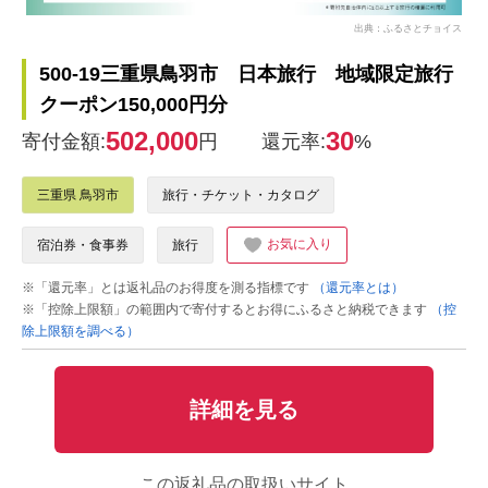
出典：ふるさとチョイス
500-19三重県鳥羽市 日本旅行 地域限定旅行
クーポン150,000円分
502,000
30
寄付金額:
円
還元率:
%
三重県 鳥羽市
旅行・チケット・カタログ
お気に入り
宿泊券・食事券
旅行
※「還元率」とは返礼品のお得度を測る指標です
（還元率とは）
※「控除上限額」の範囲内で寄付するとお得にふるさと納税できます
（控
除上限額を調べる）
詳細を見る
この返礼品の取扱いサイト