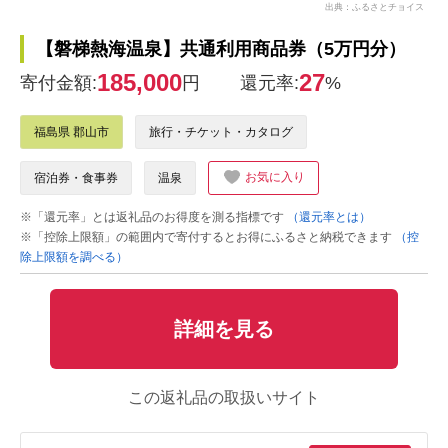
出典：ふるさとチョイス
【磐梯熱海温泉】共通利用商品券（5万円分）
185,000
27
寄付金額:
円
還元率:
%
福島県 郡山市
旅行・チケット・カタログ
お気に入り
宿泊券・食事券
温泉
※「還元率」とは返礼品のお得度を測る指標です
（還元率とは）
※「控除上限額」の範囲内で寄付するとお得にふるさと納税できます
（控
除上限額を調べる）
詳細を見る
この返礼品の取扱いサイト