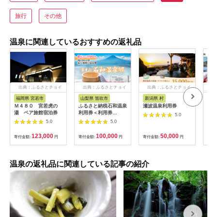
旅行
その他
温泉に関連しているおすすめの返礼品
出典：ふるさとチョイ
出典：ふるさとチョイ
出典：ふるさとチョイ
出
ス
ス
ス
福岡県 宮若市
山梨県 笛吹市
新潟県 村
静
Ｍ４８０ 宮若虎の
ふるさと納税石和温泉
瀬波温泉利用券
東伊
湯 ペア旅館宿泊券
利用券＜利用券
税 
5.0
30,000円分＞
10
5.0
5.0
宿泊
ト 
123,000
100,000
50,000
寄付金額:
円
寄付金額:
円
寄付金額:
円
寄付
ォー
海鮮
取 
温泉の返礼品に関連している記事の紹介