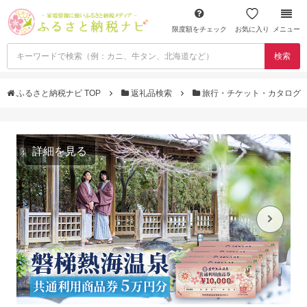
限度額をチェック
お気に入り
メニュー
検索
ふるさと納税ナビ TOP
返礼品検索
旅行・チケット・カタログ
詳細を見る