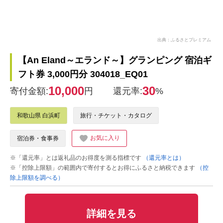
出典：ふるさとプレミアム
【An Eland～エランド～】グランピング 宿泊ギ
フト券 3,000円分 304018_EQ01
10,000
30
寄付金額:
円
還元率:
%
和歌山県 白浜町
旅行・チケット・カタログ
お気に入り
宿泊券・食事券
※「還元率」とは返礼品のお得度を測る指標です
（還元率とは）
※「控除上限額」の範囲内で寄付するとお得にふるさと納税できます
（控
除上限額を調べる）
詳細を見る