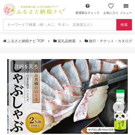
限度額をチェック
お気に入り
メニュー
検索
ふるさと納税ナビ TOP
返礼品検索
旅行・チケット・カタログ
詳細を見る