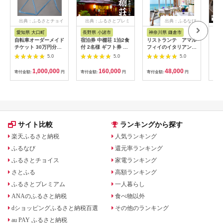
出典：ふるさとチョイ
出典：ふるさとプレミ
出典：ふるなび
ス
アム
愛知県 大口町
長野県 小諸市
神奈川県 鎌倉市
京
自転車オーダーメイド
宿泊券 中棚荘 1泊2食
リストランテ アマル
専門
チケット 30万円分
付 2名様 ギフト券 チ
フィイのイタリアンデ
菜と
【1360365】
ケット 券 宿泊 旅行
ィナーコースA ペア
池】
5.0
5.0
5.0
温泉 食事
券
鳥コ
064
1,000,000
160,000
48,000
寄付金額:
円
寄付金額:
円
寄付金額:
円
寄付
サイト比較
ランキングから探す
楽天ふるさと納税
人気ランキング
ふるなび
還元率ランキング
ふるさとチョイス
家電ランキング
さとふる
高額ランキング
ふるさとプレミアム
一人暮らし
ANAのふるさと納税
食べ物以外
dショッピングふるさと納税百選
その他のランキング
au PAY ふるさと納税