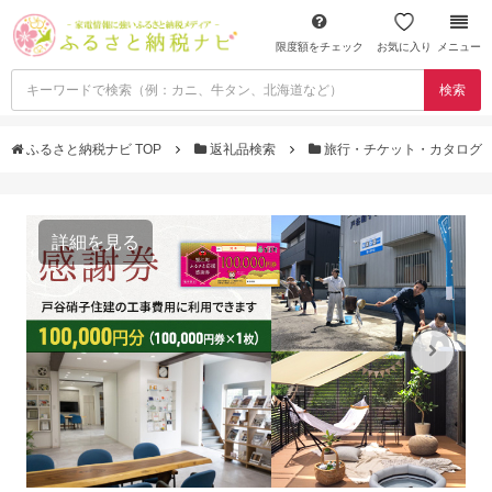
限度額をチェック
お気に入り
メニュー
検索
ふるさと納税ナビ TOP
返礼品検索
旅行・チケット・カタログ
詳細を見る