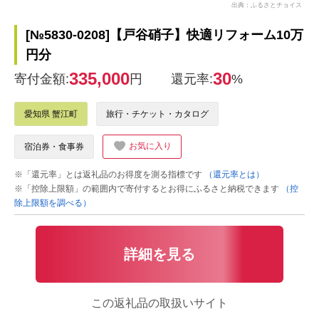
出典：ふるさとチョイス
[№5830-0208]【戸谷硝子】快適リフォーム10万
円分
335,000
30
寄付金額:
円
還元率:
%
愛知県 蟹江町
旅行・チケット・カタログ
お気に入り
宿泊券・食事券
※「還元率」とは返礼品のお得度を測る指標です
（還元率とは）
※「控除上限額」の範囲内で寄付するとお得にふるさと納税できます
（控
除上限額を調べる）
詳細を見る
この返礼品の取扱いサイト