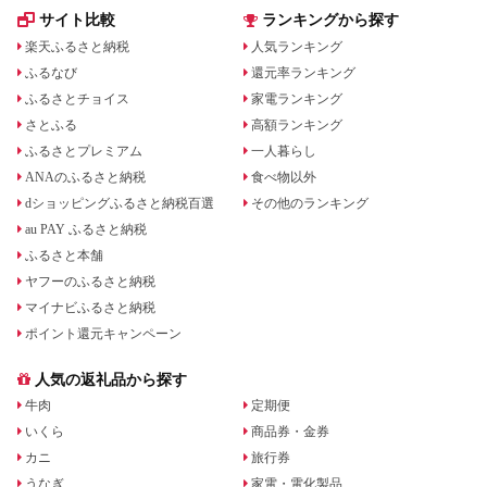
サイト比較
ランキングから探す
楽天ふるさと納税
人気ランキング
ふるなび
還元率ランキング
ふるさとチョイス
家電ランキング
さとふる
高額ランキング
ふるさとプレミアム
一人暮らし
ANAのふるさと納税
食べ物以外
dショッピングふるさと納税百選
その他のランキング
au PAY ふるさと納税
ふるさと本舗
ヤフーのふるさと納税
マイナビふるさと納税
ポイント還元キャンペーン
人気の返礼品から探す
牛肉
定期便
いくら
商品券・金券
カニ
旅行券
うなぎ
家電・電化製品