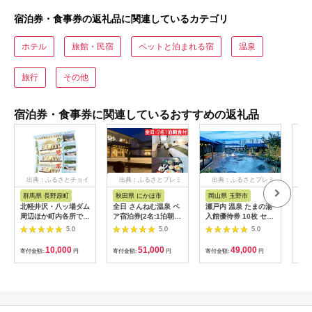
宿泊券・食事券の返礼品に関連しているカテゴリ
ホテル
旅館・民宿
ペットと泊まれる宿
温泉
旅行
その他
宿泊券・食事券に関連しているおすすめの返礼品
出典：ふるさとチョイ
出典：ふるさとプレミ
出典：ふるさとプレミ
出
ス
アム
アム
群馬県 長野原町
秋田県 にかほ市
岡山県 玉野市
静
北軽井沢・八ッ場ダム
全日 さんねむ温泉 ペ
瀬戸内 温泉 たまの湯
[№5
周辺ほか町内各所で利
ア宿泊券[2名:1泊朝食
入館優待券 10枚 セッ
総合
用可能な長野原町ふる
付・スタンダードツイ
ト 利用券 チケット
利用
5.0
5.0
5.0
さと感謝券（3,000円
ン] 旅行券 チケット
（プ
分）
グ室
10,000
51,000
49,000
寄付金額:
円
寄付金額:
円
寄付金額:
円
寄付