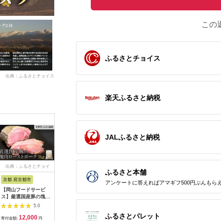
この
ふるさとチョイス
出典：ふるさとチョイス
楽天ふるさと納税
JALふるさと納税
出典：ふるさとチョイ
出典：ふるさとチョイ
出典：ふるさとチョイ
出典：ふ
ふるさと本舗
ス
ス
ス
京都 府京都市
鳥取県 境港市
北海道 白老町
長崎県 南
アンケートに答えればアマギフ500円ぶんもら
【岡山フードサービ
豚ロース味噌漬け(計
北海道産 白老豚 肩ロ
【3回定期
ス】厳選国産豚の塊肉
750g・150g×5枚)
ース ブロック
極上 拘り
ローストポーク 1kg
500g×2パック
能しゃぶ
5.0
5.0
5.0
｜低温調理 ロースト
計1600g 
ふるさとパレット
12,000
13,000
14,500
4
ポーク 極上 人気 豚肉
便 ほうじ
寄付金額:
円
寄付金額:
円
寄付金額:
円
寄付金額: