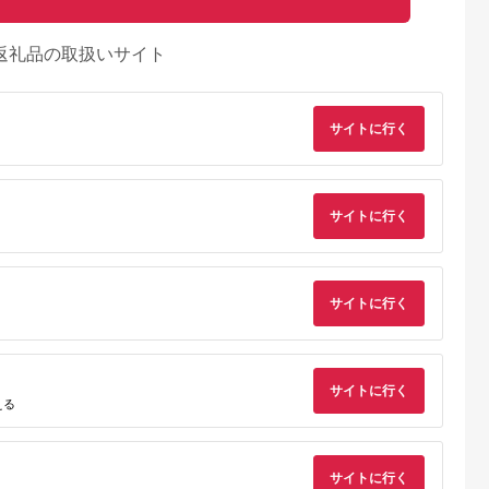
返礼品の取扱いサイト
サイトに行く
サイトに行く
サイトに行く
るさとチョイ
出典：楽天ふるさと納
出典：ふるさとチョイ
出典：楽天ふるさと
ス
税
ス
サイトに行く
島原市
福井県 越前町
北海道 森町
新潟県 阿賀野市
える
便】SPF豚
【ふるさと納税】【訳
『定期便』【北海道育
【ふるさと納税】純
の芳寿豚堪
あり】焼豚 750g以上
ち ひこま豚】豚肩ロ
のビアンカ 豚ロース
しゃぶセット
精肉店の手づくり チ
ース
ポークステーキ
5.0
5.0
5.0
5.0
/ 豚肉 定期
ャーシュー【国産豚ロ
1.2kg（400g×3）す
130g×6枚 豚肉 ぶた
サイトに行く
7,000
11,000
33,600
12,000
ゅとん SPF
ース こだわり 醤油
き焼き等全2回＜酒仙
ぶた肉 肉 お肉 国産
円
寄付金額:
円
寄付金額:
円
寄付金額:
円