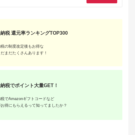
ーク 小分け
味】 [e03-a037]
合縁 百将＞ 森町 しゃ
冷凍 箱入り のし 贈
ぶしゃぶ /
ぶしゃぶ すき焼き 北
ギフト プレゼント お
/ 芳寿牧場
海道産 ふるさと納税
中元 お歳暮 父の日 
北海道 mr1-0347
の日 敬老の日 焼肉
BBQ 新鮮 新潟県 阿
賀野市
納税 還元率ランキングTOP300
納税の制度改定後もお得な
まだまだたくさんあります！
ふるさと
ング｜高
ャンル別
納税でポイント大量GET！
税でAmazonギフトコードなど
がお得にもらえるって知ってましたか？