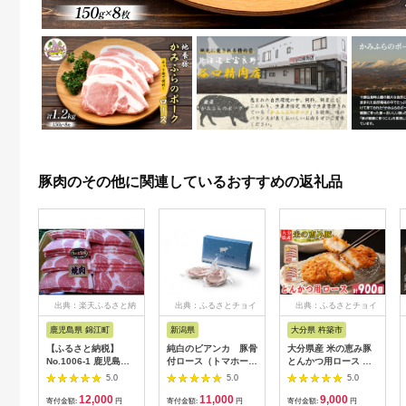
豚肉のその他に関連しているおすすめの返礼品
出典：楽天ふるさと納
出典：ふるさとチョイ
出典：ふるさとチョイ
税
ス
ス
鹿児島県 錦江町
新潟県
大分県 杵築市
【ふるさと納税】
純白のビアンカ 豚骨
大分県産 米の恵み豚
No.1006-1 鹿児島県
付ロース（トマホー
とんかつ用ロース 計
産 黒豚肩ロース焼肉
ク）
900g（450g×2p） 国
5.0
5.0
5.0
産 人気 冷凍 豚肉 米
12,000
11,000
9,000
の恵み とんかつ ロー
寄付金額:
円
寄付金額:
円
寄付金額:
円