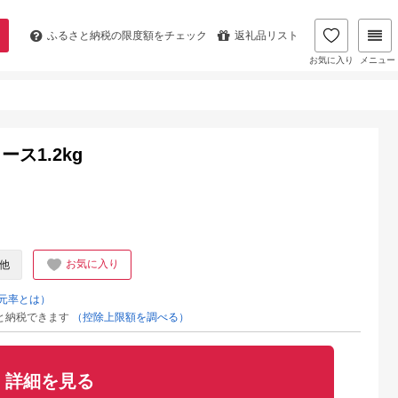
ふるさと納税の
限度額をチェック
返礼品リスト
お気に入り
メニュー
ス1.2kg
お気に入り
他
元率とは）
と納税できます
（控除上限額を調べる）
詳細を見る