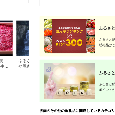
［ 京都 ポーク ステー
豚 spfポ
キ ブロック グルメ 人
バラ しゃ
気 おすすめ 肉 豚肉
南島原市 
プレゼント ギフト お
[SEI014]
取り寄せ 通販 送料無
料 ふるさと納税 ］
ふるさと
ふるさと
返礼品は
税
ふるさと納税で人気！焼酎
【2026年版】楽天
め牛肉
や豚肉、ゴルフ…宮崎県都
納税 還元率ランキ
城市の返礼品ランキング
還元率返礼品をジ
ふるさと
に比較
ふるさと納
ポイント
豚肉のその他の返礼品に関連しているカテゴリ