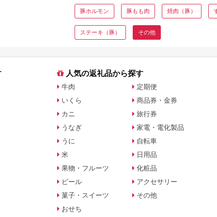
豚ホルモン
豚もも肉
焼肉（豚）
ステーキ（豚）
その他
す
人気の返礼品から探す
牛肉
定期便
いくら
商品券・金券
カニ
旅行券
うなぎ
家電・電化製品
うに
自転車
米
日用品
果物・フルーツ
化粧品
ビール
アクセサリー
菓子・スイーツ
その他
おせち