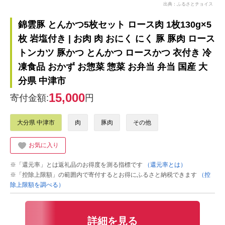
出典：ふるさとチョイス
錦雲豚 とんかつ5枚セット ロース肉 1枚130g×5
枚 岩塩付き | お肉 肉 おにく にく 豚 豚肉 ロース
トンカツ 豚かつ とんかつ ロースかつ 衣付き 冷
凍食品 おかず お惣菜 惣菜 お弁当 弁当 国産 大
分県 中津市
15,000
寄付金額:
円
大分県 中津市
肉
豚肉
その他
お気に入り
※「還元率」とは返礼品のお得度を測る指標です
（還元率とは）
※「控除上限額」の範囲内で寄付するとお得にふるさと納税できます
（控
除上限額を調べる）
詳細を見る