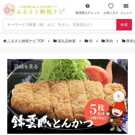
限度額をチェック
お気に入り
メニュー
検索
ふるさと納税ナビ TOP
返礼品検索
肉
豚肉
豚肉
詳細を見る