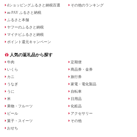
dショッピングふるさと納税百選
その他のランキング
au PAY ふるさと納税
ふるさと本舗
ヤフーのふるさと納税
マイナビふるさと納税
ポイント還元キャンペーン
人気の返礼品から探す
牛肉
定期便
いくら
商品券・金券
カニ
旅行券
うなぎ
家電・電化製品
うに
自転車
米
日用品
果物・フルーツ
化粧品
ビール
アクセサリー
菓子・スイーツ
その他
おせち