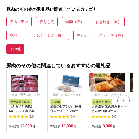
豚肉のその他の返礼品に関連しているカテゴリ
豚ホルモン
豚もも肉
焼肉（豚）
すき焼き（豚）
豚バラ
しゃぶしゃぶ（豚）
豚ヒレ
ステーキ（豚）
その他
豚肉のその他に関連しているおすすめの返礼品
出典：楽天ふるさと納
出典：ふるさとチョイ
出典：ふるさとチョイ
出
税
ス
ス
鹿児島県 錦江町
新潟県
大分県 杵築市
京
【ふるさと納税】
純白のビアンカ 豚骨
大分県産 米の恵み豚
【岡
No.1006-1 鹿児島県
付ロース（トマホー
とんかつ用ロース 計
ス】
産 黒豚肩ロース焼肉
ク）
900g（450g×2p） 国
ロー
5.0
5.0
5.0
産 人気 冷凍 豚肉 米
｜低
の恵み とんかつ ロー
ポー
12,000
11,000
9,000
寄付金額:
円
寄付金額:
円
寄付金額:
円
寄付
ス ＜130-018＞
［ 
キ 
気 