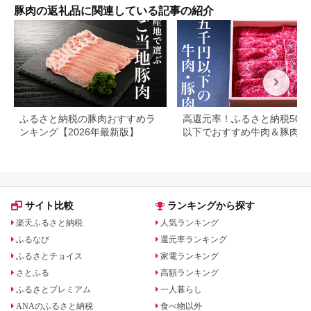
プレ
豚肉の返礼品に関連している記事の紹介
取り
料 
ふるさと納税の豚肉おすすめラ
高還元率！ふるさと納税500
ンキング【2026年最新版】
以下でおすすめ牛肉＆豚肉ラ
キング！
サイト比較
ランキングから探す
楽天ふるさと納税
人気ランキング
ふるなび
還元率ランキング
ふるさとチョイス
家電ランキング
さとふる
高額ランキング
ふるさとプレミアム
一人暮らし
ANAのふるさと納税
食べ物以外