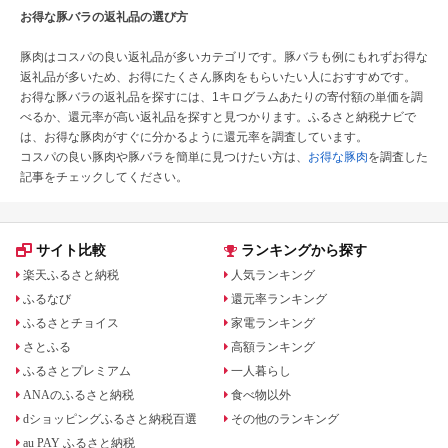
お得な豚バラの返礼品の選び方
豚肉はコスパの良い返礼品が多いカテゴリです。豚バラも例にもれずお得な
返礼品が多いため、お得にたくさん豚肉をもらいたい人におすすめです。
お得な豚バラの返礼品を探すには、1キログラムあたりの寄付額の単価を調
べるか、還元率が高い返礼品を探すと見つかります。ふるさと納税ナビで
は、お得な豚肉がすぐに分かるように還元率を調査しています。
コスパの良い豚肉や豚バラを簡単に見つけたい方は、
お得な豚肉
を調査した
記事をチェックしてください。
サイト比較
ランキングから探す
楽天ふるさと納税
人気ランキング
ふるなび
還元率ランキング
ふるさとチョイス
家電ランキング
さとふる
高額ランキング
ふるさとプレミアム
一人暮らし
ANAのふるさと納税
食べ物以外
dショッピングふるさと納税百選
その他のランキング
au PAY ふるさと納税