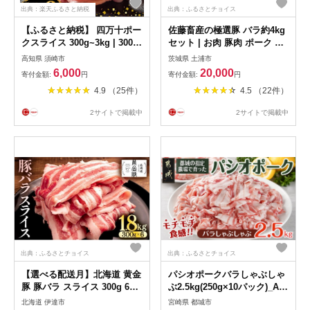
出典：楽天ふるさと納税
出典：ふるさとチョイス
【ふるさと納税】 四万十ポー
佐藤畜産の極選豚 バラ約4kg
クスライス 300g~3kg | 300g
セット | お肉 豚肉 ポーク ブ
ごとの小分け 豚肉 豚バラ肉
ロック肉 塊肉 小分け パック
高知県 須崎市
茨城県 土浦市
小間切れ スライス 切り落と
真空パック 冷凍 BBQ 焼肉 キ
6,000
20,000
寄付金額:
円
寄付金額:
円
し 訳アリ 訳あり 冷凍 真空パ
ャンプ パーティー 国産 茨城
4.9 （25件）
4.5 （22件）
ック 簡単調理 細切れ 大容量
県 土浦市 ※離島への配送不
肉 高知県 須崎市 ふるさと納
可
2サイトで掲載中
2サイトで掲載中
税豚肉
出典：ふるさとチョイス
出典：ふるさとチョイス
【選べる配送月】北海道 黄金
パシオポークバラしゃぶしゃ
豚 豚バラ スライス 300g 6パ
ぶ2.5kg(250g×10パック)_AC-
ック 計1.8kg 国産 三元豚 ブ
5406_(都城市) 都城産 パシオ
北海道 伊達市
宮崎県 都城市