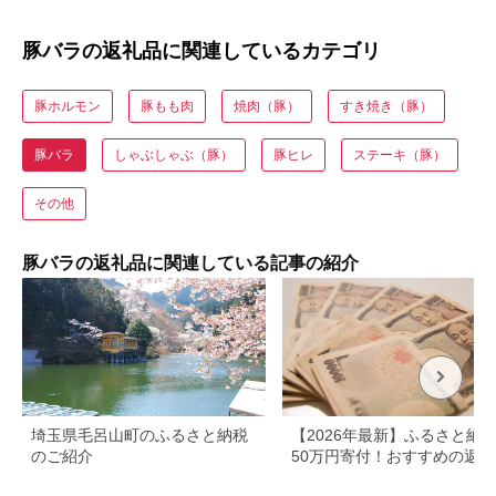
豚バラの返礼品に関連しているカテゴリ
豚ホルモン
豚もも肉
焼肉（豚）
すき焼き（豚）
豚バラ
しゃぶしゃぶ（豚）
豚ヒレ
ステーキ（豚）
その他
豚バラの返礼品に関連している記事の紹介
埼玉県毛呂山町のふるさと納税
【2026年最新】ふるさと納
のご紹介
50万円寄付！おすすめの返礼
まとめ