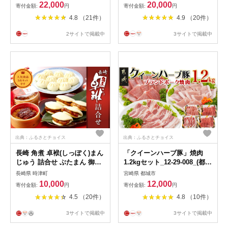
ランド豚 豚肉 バラ肉 冷凍 お
ポーク SPF豚 バラ コクと旨
22,000
20,000
寄付金額:
円
寄付金額:
円
肉 小分け 薄切り 肉料理 鍋料
味 コプラフレーク 250g 10P
4.8 （21件）
4.9 （20件）
理 炒め物 大矢 オオヤミート
送料無料 伊達市
2サイトで掲載中
3サイトで掲載中
出典：ふるさとチョイス
出典：ふるさとチョイス
長崎 角煮 卓袱(しっぽく)まん
「クイーンハーブ豚」焼肉
じゅう 詰合せ ぶたまん 御膳
1.2kgセット_12-29-008_(都城
【FT4】
市) ブランドポーク バラ ロー
長崎県 時津町
宮崎県 都城市
スまたは肩ロース ウデ・モモ
10,000
12,000
寄付金額:
円
寄付金額:
円
焼き肉用カット BBQ バーベ
4.5 （20件）
4.8 （10件）
キュー
3サイトで掲載中
3サイトで掲載中