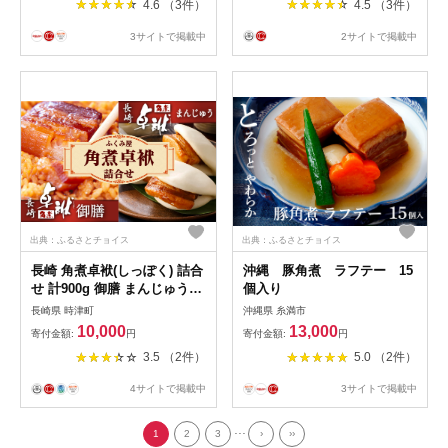
4.6 （3件）
4.5 （3件）
0218
3サイトで掲載中
2サイトで掲載中
出典：ふるさとチョイス
出典：ふるさとチョイス
長崎 角煮卓袱(しっぽく) 詰合
沖縄 豚角煮 ラフテー 15
せ 計900g 御膳 まんじゅう
個入り
【FT2】
長崎県 時津町
沖縄県 糸満市
10,000
13,000
寄付金額:
円
寄付金額:
円
3.5 （2件）
5.0 （2件）
4サイトで掲載中
3サイトで掲載中
...
1
2
3
›
››