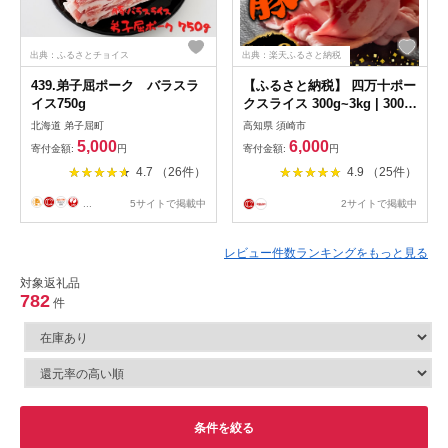
出典：ふるさとチョイス
出典：楽天ふるさと納税
439.弟子屈ポーク バラスラ
【ふるさと納税】 四万十ポー
イス750g
クスライス 300g~3kg | 300g
ごとの小分け 豚肉 豚バラ肉
北海道 弟子屈町
高知県 須崎市
小間切れ スライス 切り落と
5,000
6,000
寄付金額:
円
寄付金額:
円
し 訳アリ 訳あり 冷凍 真空パ
4.7 （26件）
4.9 （25件）
ック 簡単調理 細切れ 大容量
肉 高知県 須崎市 ふるさと納
...
5サイトで掲載中
2サイトで掲載中
税豚肉
レビュー件数ランキングをもっと見る
対象返礼品
782
件
条件を絞る