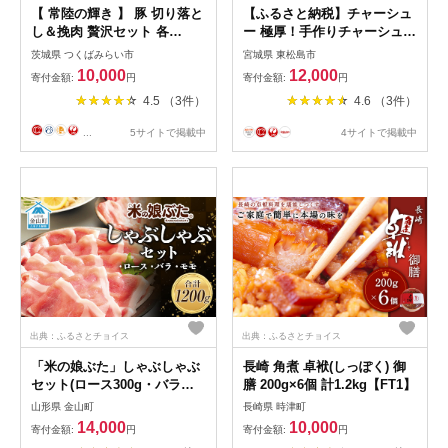
【 常陸の輝き 】 豚 切り落と
【ふるさと納税】チャーシュ
し＆挽肉 贅沢セット 各
ー 極厚！手作りチャーシュー
500g×2パック （合計約2kg）
1kg（500g×2P）焼豚 おつま
茨城県 つくばみらい市
宮城県 東松島市
(茨城県共通返礼品) 国産 国内
み ラーメン チャーハン 宮城
10,000
12,000
寄付金額:
円
寄付金額:
円
産 豚肉 ポーク ミンチ ひき肉
県 東松島市 オンラインワン
4.5 （3件）
4.6 （3件）
挽き肉 ハンバーグ ミートソ
ストップ 対応 自治体マイペ
ース ミートボール 豚こま 小
ージ 佐利
...
5サイトで掲載中
4サイトで掲載中
間切れ カレー 焼きそば 炒め
物 贈り物 ギフト
出典：ふるさとチョイス
出典：ふるさとチョイス
「米の娘ぶた」しゃぶしゃぶ
長崎 角煮 卓袱(しっぽく) 御
セット(ロース300g・バラ
膳 200g×6個 計1.2kg【FT1】
300g・もも600g）計1200g
山形県 金山町
長崎県 時津町
豚肉 ブランド豚 高級 新鮮 冷
14,000
10,000
寄付金額:
円
寄付金額:
円
凍 東北 山形 金山町 F4B-