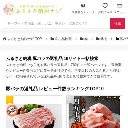
限度額をチェック
お気に入り
メニュー
検索
ふるさと納税ナビ TOP
返礼品検索
肉
豚肉
豚バ
ふるさと納税 豚バラの返礼品 16サイト一括検索
ふるさと納税でもらえる豚バラの返礼品（782件）一覧ページです。還元率
やレビュー件数順などに並べ替え可能です。主要な16の人気ふるさと納税
サイトに掲載されている返礼品を1回でまとめて検索できて便利です。
豚バラの返礼品 レビュー件数ランキングTOP10
1
2