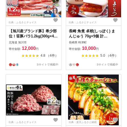
出典：ふるさとチョイス
出典：ふるさとチョイス
【旭川産ブランド豚】希少部
長崎 角煮 卓袱(しっぽく) ま
位！笹豚バラ1.2kg(300g×4パ
んじゅう 70g×9個 計
ック) 【 豚肉 お肉 豚バラ 豚
630g【FT3】
北海道 旭川市
長崎県 時津町
バラ肉 しゃぶしゃぶ 鍋 お鍋
12,000
10,000
寄付金額:
円
寄付金額:
円
焼肉 焼き肉 やきにく 小分け
4.8 （4件）
5.0 （4件）
個包装 冷凍 国産 北海道 ギフ
ト スライス お取り寄せ グル
3サイトで掲載中
3サイトで掲載中
メ 旭川市 北海道 】_01181
出典：ふるさとチョイス
出典：楽天ふるさと納税