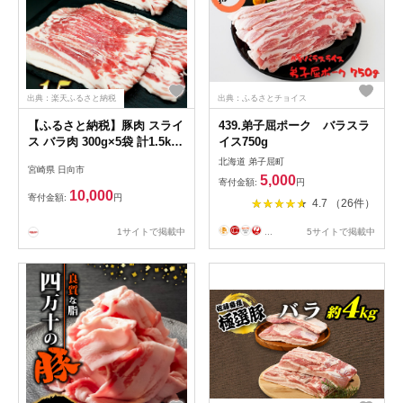
出典：楽天ふるさと納税
出典：ふるさとチョイス
【ふるさと納税】豚肉 スライ
439.弟子屈ポーク バラスラ
ス バラ肉 300g×5袋 計1.5kg
イス750g
[甲斐精肉店 宮崎県 日向市
北海道 弟子屈町
宮崎県 日向市
452060535] 肉 お肉 精肉 豚
5,000
寄付金額:
円
豚バラ 宮崎 国産 しゃぶしゃ
10,000
寄付金額:
円
4.7 （26件）
ぶ 小分け 真空 冷凍
1サイトで掲載中
...
5サイトで掲載中