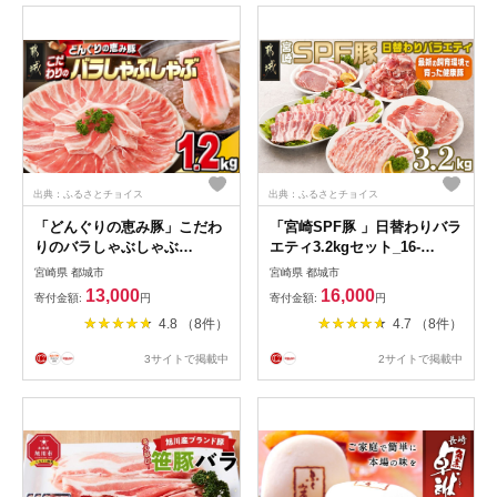
出典：ふるさとチョイス
出典：ふるさとチョイス
「どんぐりの恵み豚」こだわ
「宮崎SPF豚 」日替わりバラ
りのバラしゃぶしゃぶ
エティ3.2kgセット_16-
1.2kg_13-1101_(都城市) 都城
K901_(都城市) 宮崎県産豚 小
宮崎県 都城市
宮崎県 都城市
産 どんぐりの恵み豚 どんぐ
間切れ ロース 肩ローススラ
13,000
16,000
寄付金額:
円
寄付金額:
円
り粉 コプラフレーク こだわ
イス バラ ステーキ 焼肉 しゃ
4.8 （8件）
4.7 （8件）
り 「コク」「サッパリ」しゃ
ぶしゃぶ 真空
ぶしゃぶ
3サイトで掲載中
2サイトで掲載中