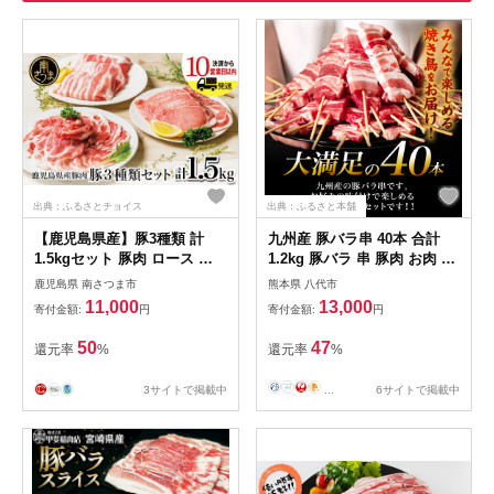
出典：ふるさとチョイス
出典：ふるさと本舗
【鹿児島県産】豚3種類 計
九州産 豚バラ串 40本 合計
1.5kgセット 豚肉 ロース バ
1.2kg 豚バラ 串 豚肉 お肉 バ
ラ スライス 肩ロース しゃぶ
ーベキュー BBQ 惣菜 小分け
鹿児島県 南さつま市
熊本県 八代市
しゃぶ 生姜焼き お肉 国産 小
ボリューム 国産 簡単 調理 お
11,000
13,000
寄付金額:
円
寄付金額:
円
分け 冷凍 カミチク 南さつま
つまみ セット 詰合せ 冷凍 熊
市
本県 八代市
50
47
還元率
%
還元率
%
3サイトで掲載中
...
6サイトで掲載中