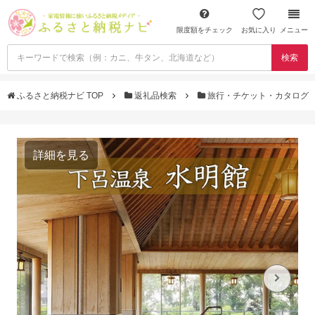
限度額をチェック
お気に入り
メニュー
検索
ふるさと納税ナビ TOP
返礼品検索
旅行・チケット・カタログ
詳細を見る