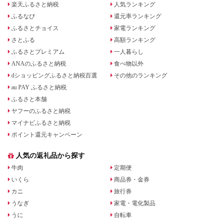
楽天ふるさと納税
人気ランキング
ふるなび
還元率ランキング
ふるさとチョイス
家電ランキング
さとふる
高額ランキング
ふるさとプレミアム
一人暮らし
ANAのふるさと納税
食べ物以外
dショッピングふるさと納税百選
その他のランキング
au PAY ふるさと納税
ふるさと本舗
ヤフーのふるさと納税
マイナビふるさと納税
ポイント還元キャンペーン
人気の返礼品から探す
牛肉
定期便
いくら
商品券・金券
カニ
旅行券
うなぎ
家電・電化製品
うに
自転車