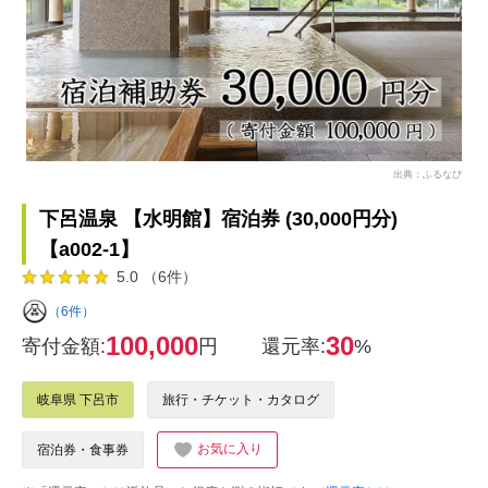
出典：ふるなび
下呂温泉 【水明館】宿泊券 (30,000円分)
【a002-1】
5.0 （6件）
（6件）
100,000
30
寄付金額:
円
還元率:
%
岐阜県 下呂市
旅行・チケット・カタログ
お気に入り
宿泊券・食事券