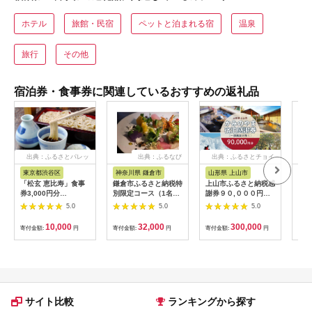
ホテル
旅館・民宿
ペットと泊まれる宿
温泉
旅行
その他
宿泊券・食事券に関連しているおすすめの返礼品
出典：ふるさとパレッ
出典：ふるなび
出典：ふるさとチョイ
出
ト
ス
東京都渋谷区
神奈川県 鎌倉市
山形県 上山市
山
「松玄 恵比寿」食事
鎌倉市ふるさと納税特
上山市ふるさと納税感
赤湯
券3,000円分
別限定コース（1名様
謝券９０,０００円
枚 (
【098004】 チケット
分）～MOKICHI
分 0023-2208
温泉
5.0
5.0
5.0
お食事券 和食 十割蕎
KAMAKURAの特別全
山形
麦 旬食材 コース料理
7品～ | 食事券 コース
10,000
32,000
300,000
寄付金額:
円
寄付金額:
円
寄付金額:
円
寄付
鍋 ランチ 会食 デート
料理 全7品 人気 おす
利用券 ギフト プレゼ
すめ 和洋折衷 記念日
ント
ディナー 送料無料 神
奈川 鎌倉 食事券 食事
券 食事券 食事券
サイト比較
ランキングから探す