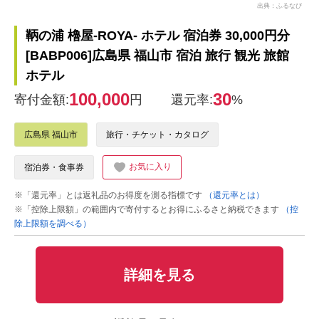
出典：ふるなび
鞆の浦 櫓屋-ROYA- ホテル 宿泊券 30,000円分
[BABP006]広島県 福山市 宿泊 旅行 観光 旅館
ホテル
100,000
30
寄付金額:
円
還元率:
%
広島県 福山市
旅行・チケット・カタログ
お気に入り
宿泊券・食事券
※「還元率」とは返礼品のお得度を測る指標です
（還元率とは）
※「控除上限額」の範囲内で寄付するとお得にふるさと納税できます
（控
除上限額を調べる）
詳細を見る