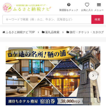
限度額をチェック
お気に入り
メニュー
検索
ふるさと納税ナビ TOP
返礼品検索
旅行・チケット・カタログ
詳細を見る