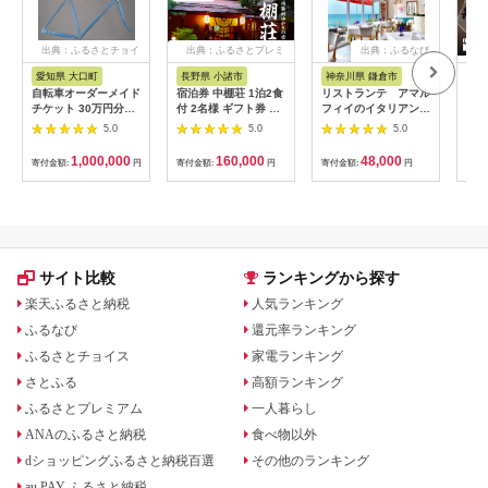
出典：ふるさとチョイ
出典：ふるさとプレミ
出典：ふるなび
ス
アム
愛知県 大口町
長野県 小諸市
神奈川県 鎌倉市
京
自転車オーダーメイド
宿泊券 中棚荘 1泊2食
リストランテ アマル
専門
チケット 30万円分
付 2名様 ギフト券 チ
フィイのイタリアンデ
菜と
【1360365】
ケット 券 宿泊 旅行
ィナーコースA ペア
池】
5.0
5.0
5.0
温泉 食事
券
鳥コ
064
1,000,000
160,000
48,000
寄付金額:
円
寄付金額:
円
寄付金額:
円
寄付
サイト比較
ランキングから探す
楽天ふるさと納税
人気ランキング
ふるなび
還元率ランキング
ふるさとチョイス
家電ランキング
さとふる
高額ランキング
ふるさとプレミアム
一人暮らし
ANAのふるさと納税
食べ物以外
dショッピングふるさと納税百選
その他のランキング
au PAY ふるさと納税