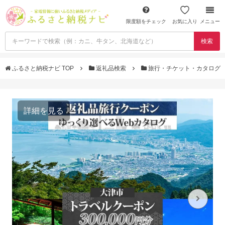
限度額をチェック
お気に入り
メニュー
検索
ふるさと納税ナビ TOP
返礼品検索
旅行・チケット・カタログ
詳細を見る