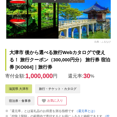
出典：ふるなび
大津市 後から選べる旅行Webカタログで使え
る！ 旅行クーポン（300,000円分） 旅行券 宿泊
券 [KO004]｜旅行券
1,000,000
30
寄付金額:
円
還元率:
%
滋賀県 大津市
旅行・チケット・カタログ
お気に入り
宿泊券・食事券
※「還元率」とは返礼品のお得度を測る指標です
（還元率とは）
※「控除上限額」の範囲内で寄付するとお得にふるさと納税できます
（控