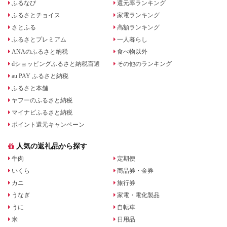
ふるなび
還元率ランキング
ふるさとチョイス
家電ランキング
さとふる
高額ランキング
ふるさとプレミアム
一人暮らし
ANAのふるさと納税
食べ物以外
dショッピングふるさと納税百選
その他のランキング
au PAY ふるさと納税
ふるさと本舗
ヤフーのふるさと納税
マイナビふるさと納税
ポイント還元キャンペーン
人気の返礼品から探す
牛肉
定期便
いくら
商品券・金券
カニ
旅行券
うなぎ
家電・電化製品
うに
自転車
米
日用品