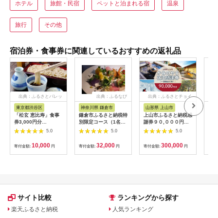
ホテル
旅館・民宿
ペットと泊まれる宿
温泉
旅行
その他
宿泊券・食事券に関連しているおすすめの返礼品
出典：ふるさとパレッ
出典：ふるなび
出典：ふるさとチョイ
出
ト
ス
東京都渋谷区
神奈川県 鎌倉市
山形県 上山市
山
「松玄 恵比寿」食事
鎌倉市ふるさと納税特
上山市ふるさと納税感
赤湯
券3,000円分
別限定コース（1名様
謝券９０,０００円
枚 (
【098004】 チケット
分）～MOKICHI
分 0023-2208
温泉
5.0
5.0
5.0
お食事券 和食 十割蕎
KAMAKURAの特別全
山形
麦 旬食材 コース料理
7品～ | 食事券 コース
10,000
32,000
300,000
寄付金額:
円
寄付金額:
円
寄付金額:
円
寄付
鍋 ランチ 会食 デート
料理 全7品 人気 おす
利用券 ギフト プレゼ
すめ 和洋折衷 記念日
ント
ディナー 送料無料 神
奈川 鎌倉 食事券 食事
券 食事券 食事券
サイト比較
ランキングから探す
楽天ふるさと納税
人気ランキング