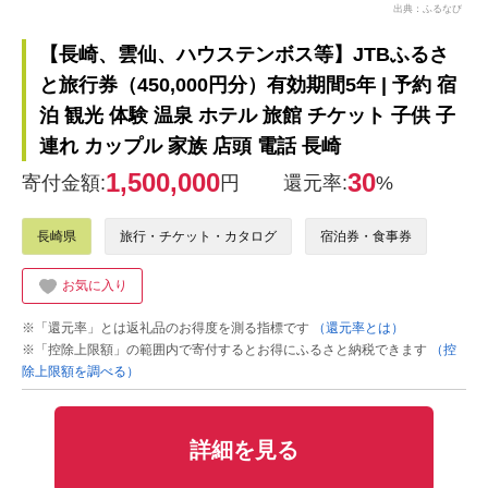
出典：ふるなび
【長崎、雲仙、ハウステンボス等】JTBふるさ
と旅行券（450,000円分）有効期間5年 | 予約 宿
泊 観光 体験 温泉 ホテル 旅館 チケット 子供 子
連れ カップル 家族 店頭 電話 長崎
1,500,000
30
寄付金額:
円
還元率:
%
長崎県
旅行・チケット・カタログ
宿泊券・食事券
お気に入り
※「還元率」とは返礼品のお得度を測る指標です
（還元率とは）
※「控除上限額」の範囲内で寄付するとお得にふるさと納税できます
（控
除上限額を調べる）
詳細を見る