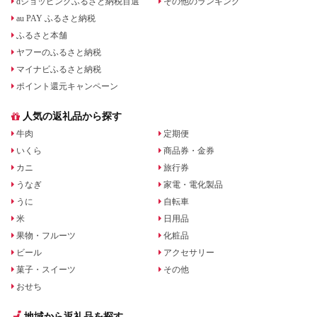
dショッピングふるさと納税百選
その他のランキング
au PAY ふるさと納税
ふるさと本舗
ヤフーのふるさと納税
マイナビふるさと納税
ポイント還元キャンペーン
人気の返礼品から探す
牛肉
定期便
いくら
商品券・金券
カニ
旅行券
うなぎ
家電・電化製品
うに
自転車
米
日用品
果物・フルーツ
化粧品
ビール
アクセサリー
菓子・スイーツ
その他
おせち
地域から返礼品を探す