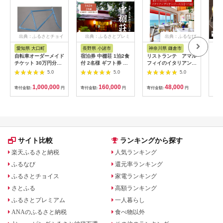
出典：ふるさとチョイ
出典：ふるさとプレミ
出典：ふるなび
ス
アム
愛知県 大口町
長野県 小諸市
神奈川県 鎌倉市
京
自転車オーダーメイド
宿泊券 中棚荘 1泊2食
リストランテ アマル
専門
チケット 30万円分
付 2名様 ギフト券 チ
フィイのイタリアンデ
菜と
【1360365】
ケット 券 宿泊 旅行
ィナーコースA ペア
池】
5.0
5.0
5.0
温泉 食事
券
鳥コ
064
1,000,000
160,000
48,000
寄付金額:
円
寄付金額:
円
寄付金額:
円
寄付
サイト比較
ランキングから探す
楽天ふるさと納税
人気ランキング
ふるなび
還元率ランキング
ふるさとチョイス
家電ランキング
さとふる
高額ランキング
ふるさとプレミアム
一人暮らし
ANAのふるさと納税
食べ物以外