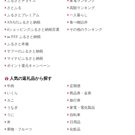
ふるさとチョイス
家電ランキング
さとふる
高額ランキング
ふるさとプレミアム
一人暮らし
ANAのふるさと納税
食べ物以外
dショッピングふるさと納税百選
その他のランキング
au PAY ふるさと納税
ふるさと本舗
ヤフーのふるさと納税
マイナビふるさと納税
ポイント還元キャンペーン
人気の返礼品から探す
牛肉
定期便
いくら
商品券・金券
カニ
旅行券
うなぎ
家電・電化製品
うに
自転車
米
日用品
果物・フルーツ
化粧品