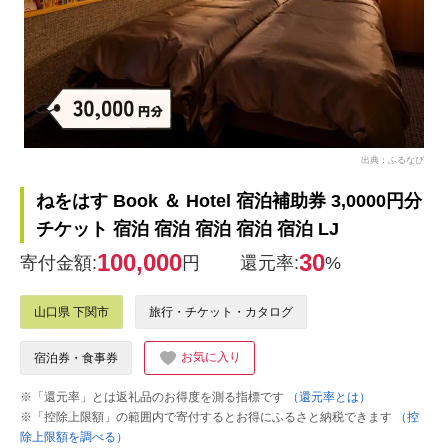
出典：ふるなび
ねをはす Book ＆ Hotel 宿泊補助券 3,0000円分
チケット 宿泊 宿泊 宿泊 宿泊 宿泊 LJ
100,000
30
寄付金額:
円
還元率:
%
山口県 下関市
旅行・チケット・カタログ
お気に入り
宿泊券・食事券
※「還元率」とは返礼品のお得度を測る指標です
（還元率とは）
※「控除上限額」の範囲内で寄付するとお得にふるさと納税できます
（控
除上限額を調べる）