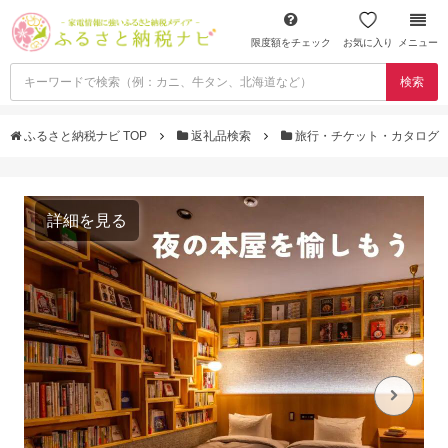
限度額をチェック
お気に入り
メニュー
検索
ふるさと納税ナビ TOP
返礼品検索
旅行・チケット・カタログ
詳細を見る