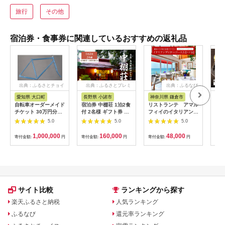
旅行
その他
宿泊券・食事券に関連しているおすすめの返礼品
出典：ふるさとチョイ
出典：ふるさとプレミ
出典：ふるなび
ス
アム
愛知県 大口町
長野県 小諸市
神奈川県 鎌倉市
京
自転車オーダーメイド
宿泊券 中棚荘 1泊2食
リストランテ アマル
専門
チケット 30万円分
付 2名様 ギフト券 チ
フィイのイタリアンデ
菜と
【1360365】
ケット 券 宿泊 旅行
ィナーコースA ペア
池】
5.0
5.0
5.0
温泉 食事
券
鳥コ
064
1,000,000
160,000
48,000
寄付金額:
円
寄付金額:
円
寄付金額:
円
寄付
サイト比較
ランキングから探す
楽天ふるさと納税
人気ランキング
ふるなび
還元率ランキング