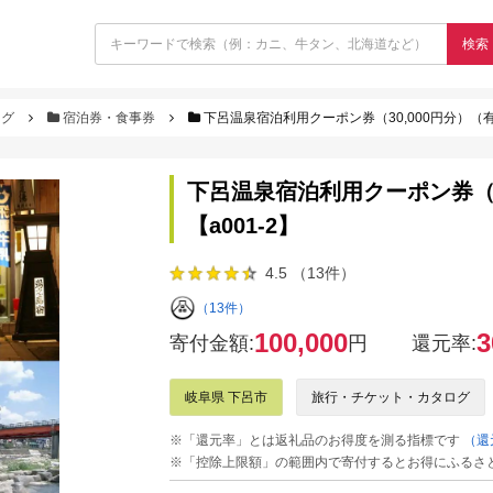
検索
ログ
宿泊券・食事券
下呂温泉宿泊利用クーポン券（30,000円分）（有
下呂温泉宿泊利用クーポン券（3
【a001-2】
4.5 （13件）
（13件）
100,000
3
寄付金額:
円
還元率:
岐阜県 下呂市
旅行・チケット・カタログ
※「還元率」とは返礼品のお得度を測る指標です
（還
※「控除上限額」の範囲内で寄付するとお得にふるさ