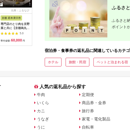
ふるさと
出典：ふるなび
出典：ふるなび
出典：ふるなび
出典：ふ
京都 府木津川市
長崎県
埼玉県 飯能市
宮崎県 都
ふるさと納
専門店のとり肉を京野
界 雲仙 ふるさと納
【BlueTarp】ランチ
【先行受
ポイント
菜と共に【京都烏丸御
税宿泊ギフト券
お食事券(ペア) チケッ
ラブ購入
池】で味わう2名様焼
（15,000円）【星野
ト HNNC001
300,000円
5.0
5.0
5.0
鳥コースお食事券
リゾート】
C701_(
60,000
50,000
14,000
1
064-15
ゴルフクラ
寄付金額:
円
寄付金額:
円
寄付金額:
円
寄付金額:
ップ ゼク
ソン クリ
宿泊券・食事券の返礼品に関連しているカテゴ
チケット 
アイアン 
フェアウ
ホテル
旅館・民宿
ペットと泊まれる宿
ハイブリッ
ジ 最新モ
す
人気の返礼品から探す
牛肉
定期便
いくら
商品券・金券
カニ
旅行券
うなぎ
家電・電化製品
うに
自転車