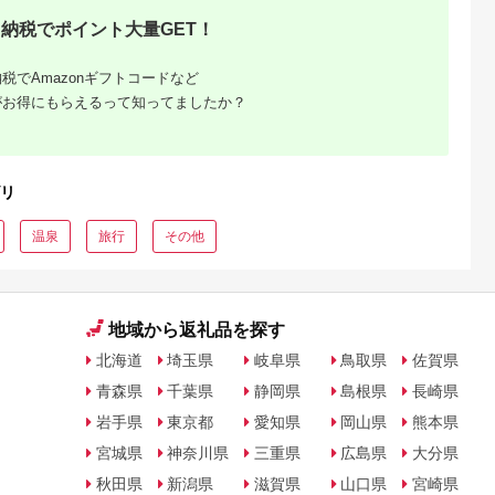
納税でポイント大量GET！
るさとチョイ
出典：ふるさとチョイ
出典：ふるさとプレミ
出典：ふるさとチョ
ス
ス
アム
城市
群馬県 長野原町
秋田県 にかほ市
静岡県 島田市
税でAmazonギフトコードなど
付】ゴルフク
北軽井沢・八ッ場ダム
全日 さんねむ温泉 ペ
[№5695-0585]島田
がお得にもらえるって知ってましたか？
補助券
周辺ほか町内各所で利
ア宿泊券[2名:1泊朝食
総合スポーツセンタ
_GI-
用可能な長野原町ふる
付・スタンダードツイ
利用回数券12枚綴り
5.0
5.0
5.0
5.0
都城市) ゴルフ
さと感謝券（3,000円
ン] 旅行券 チケット
（プールorトレーニ
,000,000
10,000
51,000
14,000
ブ ダンロ
分）
グ室)
円
寄付金額:
円
寄付金額:
円
寄付金額:
円
シオ スリク
ーブランド
リ
購入補助券
ドライバー
ェイウッド
温泉
旅行
その他
ド ウエッ
デル
地域から返礼品を探す
北海道
埼玉県
岐阜県
鳥取県
佐賀県
青森県
千葉県
静岡県
島根県
長崎県
岩手県
東京都
愛知県
岡山県
熊本県
宮城県
神奈川県
三重県
広島県
大分県
秋田県
新潟県
滋賀県
山口県
宮崎県