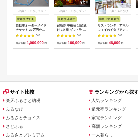
出典：ふるさとチョイ
出典：ふるさとプレミ
出典：ふるなび
ス
アム
愛知県 大口町
長野県 小諸市
神奈川県 鎌倉市
自転車オーダーメイド
宿泊券 中棚荘 1泊2食
リストランテ アマル
チケット 30万円分
付 2名様 ギフト券 チ
フィイのイタリアンデ
【1360365】
ケット 券 宿泊 旅行
ィナーコースA ペア
5.0
5.0
5.0
温泉 食事
券
1,000,000
160,000
48,000
寄付金額:
円
寄付金額:
円
寄付金額:
円
サイト比較
ランキングから探
楽天ふるさと納税
人気ランキング
ふるなび
還元率ランキング
ふるさとチョイス
家電ランキング
さとふる
高額ランキング
ふるさとプレミアム
一人暮らし