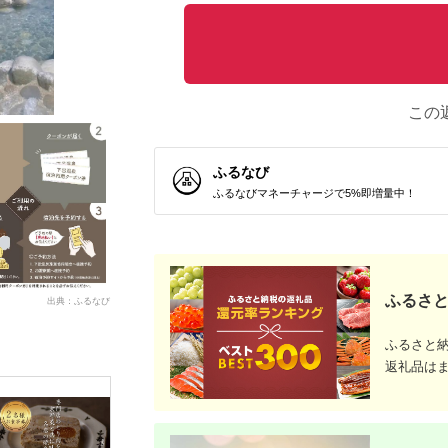
この
ふるなび
ふるなびマネーチャージで5%即増量中！
ふるさと
出典：ふるなび
ふるさと
返礼品は