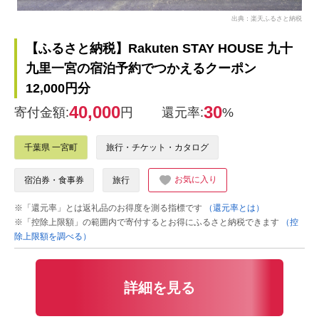
出典：楽天ふるさと納税
【ふるさと納税】Rakuten STAY HOUSE 九十
九里一宮の宿泊予約でつかえるクーポン
12,000円分
40,000
30
寄付金額:
円
還元率:
%
千葉県 一宮町
旅行・チケット・カタログ
お気に入り
宿泊券・食事券
旅行
※「還元率」とは返礼品のお得度を測る指標です
（還元率とは）
※「控除上限額」の範囲内で寄付するとお得にふるさと納税できます
（控
除上限額を調べる）
詳細を見る