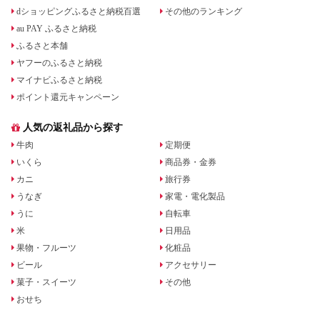
dショッピングふるさと納税百選
その他のランキング
au PAY ふるさと納税
ふるさと本舗
ヤフーのふるさと納税
マイナビふるさと納税
ポイント還元キャンペーン
人気の返礼品から探す
牛肉
定期便
いくら
商品券・金券
カニ
旅行券
うなぎ
家電・電化製品
うに
自転車
米
日用品
果物・フルーツ
化粧品
ビール
アクセサリー
菓子・スイーツ
その他
おせち