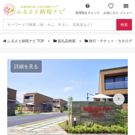
限度額をチェック
お気に入り
メニュー
検索
ふるさと納税ナビ TOP
返礼品検索
旅行・チケット・カタログ
詳細を見る