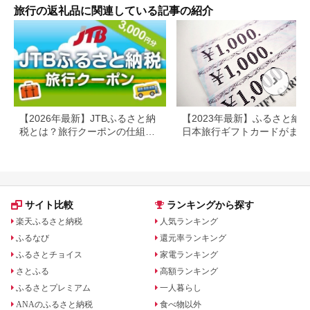
宿 体験 ギフト クーポ
[029
旅行の返礼品に関連している記事の紹介
ン 宿泊 お泊り 国内旅
行 但馬牛 旅館 温泉宿
プレゼント 贈答 母の
日 25-09
【2026年最新】JTBふるさと納
【2023年最新】ふるさと納
税とは？旅行クーポンの仕組
日本旅行ギフトカードがまだ
み・使い方をわかりやすく解説
らえる⁉
サイト比較
ランキングから探す
楽天ふるさと納税
人気ランキング
ふるなび
還元率ランキング
ふるさとチョイス
家電ランキング
さとふる
高額ランキング
ふるさとプレミアム
一人暮らし
ANAのふるさと納税
食べ物以外