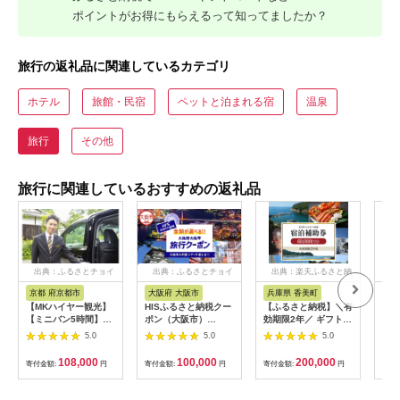
ポイントがお得にもらえるって知ってましたか？
旅行の返礼品に関連しているカテゴリ
ホテル
旅館・民宿
ペットと泊まれる宿
温泉
旅行
その他
旅行に関連しているおすすめの返礼品
出典：ふるさとチョイ
出典：ふるさとチョイ
出典：楽天ふるさと納
出
ス
ス
税
京都 府京都市
大阪府 大阪市
兵庫県 香美町
栃
【MKハイヤー観光】
HISふるさと納税クー
【ふるさと納税】＼有
【ふ
【ミニバン5時間】ド
ポン（大阪市）
効期限2年／ ギフトに
り日
ライバーとめぐるとっ
30,000円分_OS039-
も使える 宿泊補助券
1万
5.0
5.0
5.0
ておきの京都観光（3
0001-07
60,000円分 宿泊助成
券 
／21-6／20・10／1-
券 宿泊券 旅 トラベル
券 
108,000
100,000
200,000
寄付金額:
円
寄付金額:
円
寄付金額:
円
寄付
11／30）
旅行券 兵庫県 香美町
館 
カニ 温泉 海 観光 旅
ャー
行 関西 ホテル 旅館
チケ