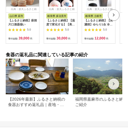
出典：楽天ふるさと納
出典：楽天ふるさと納
出典：楽天ふるさと納
出
税
税
税
山口県 萩市
岐阜県 多治見市
岐阜県 土岐市
京
【ふるさと納税】萩焼
【ふるさと納税】【温
【ふるさと納税】【美
【ふ
片口酒器揃い
度で変化する】【美濃
濃焼】ゆらり1合 冷酒
彦】
焼】酒器 平盃 4個 セ
器 黒伊賀風【ヤマ亮
（紅
5.0
5.0
5.0
ット 『冷感四季揃』
横井製陶所】【TOKI
都市
【丸モ高木陶器】≪多
MINOYAKI返礼品】食
お土
39,000
30,000
12,000
寄付金額:
円
寄付金額:
円
寄付金額:
円
寄付
治見市≫ おしゃれ 食
器 おちょこ とっくり
祝い
器 [TBA013]
[MAL007]
伝統
器 
食器の返礼品に関連している記事の紹介
【2026年最新】ふるさと納税の
福岡県嘉麻市のふるさと納税
食器おすすめ返礼品｜産地・寄
ご紹介
付額別に選び方も解説