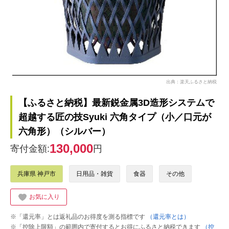
出典：楽天ふるさと納税
【ふるさと納税】最新鋭金属3D造形システムで
超越する匠の技Syuki 六角タイプ（小／口元が
六角形）（シルバー）
130,000
寄付金額:
円
兵庫県 神戸市
日用品・雑貨
食器
その他
お気に入り
※「還元率」とは返礼品のお得度を測る指標です
（還元率とは）
※「控除上限額」の範囲内で寄付するとお得にふるさと納税できます
（控