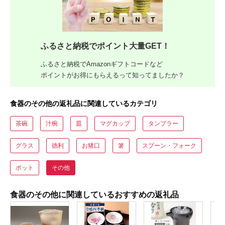
ふるさと納税でポイント大量GET！
ふるさと納税でAmazonギフトコードなど
ポイントがお得にもらえるって知ってましたか？
食器のその他の返礼品に関連しているカテゴリ
茶碗
汁椀
皿
マグカップ
タンブラー
グラス
徳利
お猪口
箸
スプーン・フォーク
ポット
その他
食器のその他に関連しているおすすめの返礼品