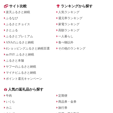
サイト比較
ランキングから探す
楽天ふるさと納税
人気ランキング
ふるなび
還元率ランキング
ふるさとチョイス
家電ランキング
さとふる
高額ランキング
ふるさとプレミアム
一人暮らし
ANAのふるさと納税
食べ物以外
dショッピングふるさと納税百選
その他のランキング
au PAY ふるさと納税
ふるさと本舗
ヤフーのふるさと納税
マイナビふるさと納税
ポイント還元キャンペーン
人気の返礼品から探す
牛肉
定期便
いくら
商品券・金券
カニ
旅行券