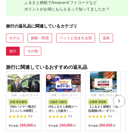
ふるさと納税でAmazonギフトコードなど
ポイントがお得にもらえるって知ってましたか？
旅行の返礼品に関連しているカテゴリ
ホテル
旅館・民宿
ペットと泊まれる宿
温泉
旅行
その他
旅行に関連しているおすすめの返礼品
出典：ふるさとチョイ
出典：ふるさとチョイ
出典：楽天ふるさと納
出
ス
ス
税
京都 府京都市
大阪府 大阪市
兵庫県 香美町
栃
【MKハイヤー観光】
HISふるさと納税クー
【ふるさと納税】＼有
【ふ
【ミニバン5時間】ド
ポン（大阪市）
効期限2年／ ギフトに
り日
ライバーとめぐるとっ
30,000円分_OS039-
も使える 宿泊補助券
1万
5.0
5.0
5.0
ておきの京都観光（3
0001-07
60,000円分 宿泊助成
券 
／21-6／20・10／1-
券 宿泊券 旅 トラベル
券 
108,000
100,000
200,000
寄付金額:
円
寄付金額:
円
寄付金額:
円
寄付
11／30）
旅行券 兵庫県 香美町
館 
カニ 温泉 海 観光 旅
ャー