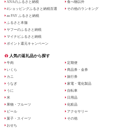
ANAのふるさと納税
食べ物以外
dショッピングふるさと納税百選
その他のランキング
au PAY ふるさと納税
ふるさと本舗
ヤフーのふるさと納税
マイナビふるさと納税
ポイント還元キャンペーン
人気の返礼品から探す
牛肉
定期便
いくら
商品券・金券
カニ
旅行券
うなぎ
家電・電化製品
うに
自転車
米
日用品
果物・フルーツ
化粧品
ビール
アクセサリー
菓子・スイーツ
その他
おせち