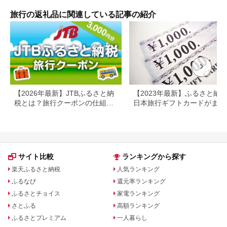
行 関西 ホテル 旅館
チケ
宿 体験 ギフト クーポ
[029
旅行の返礼品に関連している記事の紹介
ン 宿泊 お泊り 国内旅
行 但馬牛 旅館 温泉宿
プレゼント 贈答 母の
日 25-09
【2026年最新】JTBふるさと納
【2023年最新】ふるさと納
税とは？旅行クーポンの仕組
日本旅行ギフトカードがまだ
み・使い方をわかりやすく解説
らえる⁉
サイト比較
ランキングから探す
楽天ふるさと納税
人気ランキング
ふるなび
還元率ランキング
ふるさとチョイス
家電ランキング
さとふる
高額ランキング
ふるさとプレミアム
一人暮らし