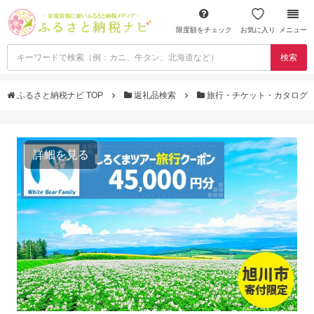
限度額をチェック
お気に入り
メニュー
検索
ふるさと納税ナビ TOP
返礼品検索
旅行・チケット・カタログ
詳細を見る