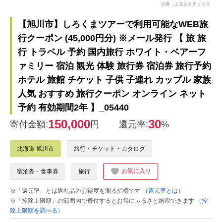
出典：ふるさとチョイス
【旭川市】しろくまツアーで利用可能なWEB旅
行クーポン (45,000円分) ※メール発行 【 旅 旅
行 トラベル 予約 国内旅行 ホワイト・ベアーフ
ァミリー 宿泊 観光 体験 旅行券 宿泊券 旅行予約
ホテル 旅館 チケット 子供 子連れ カップル 家族
人気 おすすめ 旅行クーポン オンライン ネット
予約 有効期間2年 】_05440
150,000
30
寄付金額:
円
還元率:
%
北海道 旭川市
旅行・チケット・カタログ
お気に入り
宿泊券・食事券
旅行
※「還元率」とは返礼品のお得度を測る指標です
（還元率とは）
※「控除上限額」の範囲内で寄付するとお得にふるさと納税できます
（控
除上限額を調べる）