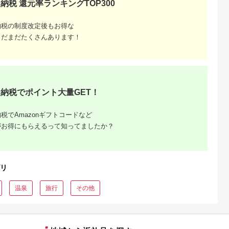
納税 還元率ランキングTOP300
るさとチョイ
出典：ふるさとチョイ
出典：ふるさとプレミ
出典：ふるさとチョ
納税の制度改定後もお得な
ス
ス
アム
城市
群馬県 長野原町
秋田県 にかほ市
静岡県 島田市
まだまだたくさんあります！
付】ゴルフク
北軽井沢・八ッ場ダム
全日 さんねむ温泉 ペ
[№5695-0585]島田
補助券
周辺ほか町内各所で利
ア宿泊券[2名:1泊朝食
総合スポーツセンタ
_GI-
用可能な長野原町ふる
付・スタンダードツイ
利用回数券12枚綴り
5.0
5.0
5.0
5.0
都城市) ゴルフ
さと感謝券（3,000円
ン] 旅行券 チケット
（プールorトレーニ
,000,000
10,000
51,000
14,000
ブ ダンロ
分）
グ室)
円
寄付金額:
円
寄付金額:
円
寄付金額:
円
シオ スリク
ーブランド
納税でポイント大量GET！
購入補助券
ドライバー
ェイウッド
税でAmazonギフトコードなど
ド ウエッ
デル
がお得にもらえるって知ってましたか？
リ
温泉
旅行
その他