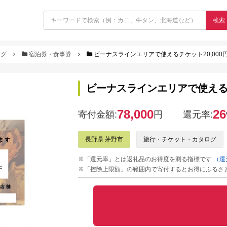
検索
ログ
宿泊券・食事券
ビーナスラインエリアで使えるチケット20,000円分
ビーナスラインエリアで使えるチケ
78,000
26
寄付金額:
円
還元率:
長野県 茅野市
旅行・チケット・カタログ
※「還元率」とは返礼品のお得度を測る指標です
（還
※「控除上限額」の範囲内で寄付するとお得にふるさ