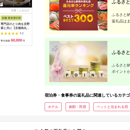
ふるさと
出典：ふるなび
出典：ふるなび
出典：ふるなび
出典：ふ
ふるさと
京都 府木津川市
長崎県
埼玉県 飯能市
宮崎県 都
返礼品は
専門店のとり肉を京野
界 雲仙 ふるさと納
【BlueTarp】ランチ
【先行受
菜と共に【京都烏丸御
税宿泊ギフト券
お食事券(ペア) チケッ
ラブ購入
池】で味わう2名様焼
（15,000円）【星野
ト HNNC001
300,000円
5.0
5.0
5.0
鳥コースお食事券
リゾート】
C701_(
60,000
50,000
14,000
1
064-15
ゴルフクラ
寄付金額:
円
寄付金額:
円
寄付金額:
円
寄付金額:
ップ ゼク
ソン クリ
ふるさと
チケット 
アイアン 
フェアウ
ふるさと納
ハイブリッ
ジ 最新モ
ポイント
宿泊券・食事券の返礼品に関連しているカテゴ
ホテル
旅館・民宿
ペットと泊まれる宿