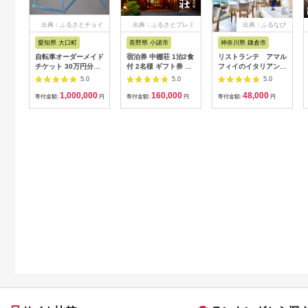
出典：ふるさとチョイ
出典：ふるさとプレミ
出典：ふるなび
ス
アム
愛知県 大口町
長野県 小諸市
神奈川県 鎌倉市
自転車オーダーメイド
宿泊券 中棚荘 1泊2食
リストランテ アマル
チケット 30万円分
付 2名様 ギフト券 チ
フィイのイタリアンデ
【1360365】
ケット 券 宿泊 旅行
ィナーコースA ペア
5.0
5.0
5.0
温泉 食事
券
1,000,000
160,000
48,000
寄付金額:
円
寄付金額:
円
寄付金額:
円