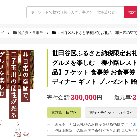
検索
ログ
宿泊券・食事券
世田谷区ふるさと納税限定お礼品 非日常の空間で、二子玉川の個性が光るグルメを楽しむ 柳小路レストランお食事券
世田谷区ふるさと納税限定お
グルメを楽しむ 柳小路レストラ
品】チケット 食事券 お食事券
ディナー ギフト プレゼント 贈
300,000
3
寄付金額:
円
還元率:
東京都世田谷区
旅行・チケット・カタログ
※「還元率」とは返礼品のお得度を測る指標です
（還
※「控除上限額」の範囲内で寄付するとお得にふるさ