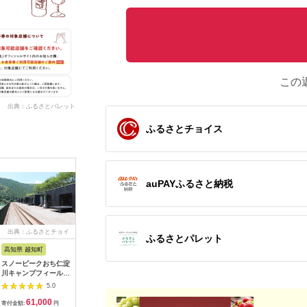
この
出典：ふるさとパレット
ふるさとチョイス
auPAYふるさと納税
出典：ふるさとチョイ
出典：ふるさとプレミ
出典：ふるなび
出典：ふ
ふるさとパレット
ス
アム
高知県 越知町
富山県 立山町
岐阜県 土岐市
京都 府京
スノーピークおち仁淀
立山町 宿泊施設 宿泊
うなぎ横綱 名物 ひつ
【御池ク
川キャンプフィールド
券 15,000円分 (寄附
まぶし ペア お食事券
んドック 
「住箱-jyubako-」ペ
額 60,000円) 宿泊チ
/ 鰻 ご飯 チケット 旅
ックコー
5.0
5.0
5.0
ア宿泊チケット
ケット 宿泊 宿 山小屋
行 お出かけ うなぎ 食
ト
61,000
60,000
28,000
3
山荘 ホテル 旅 旅行
事 ランチ ディナー ペ
寄付金額:
円
寄付金額:
円
寄付金額:
円
寄付金額: