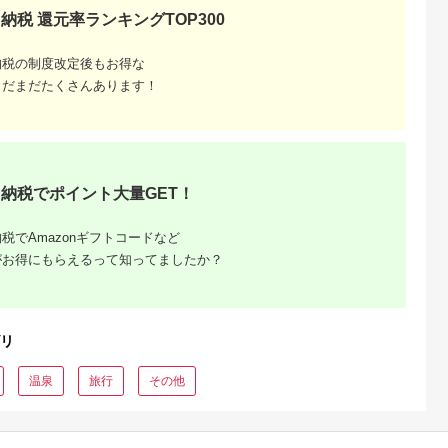
復興 北陸支援
〔G-27〕
納税 還元率ランキングTOP300
納税の制度改定後もお得な
まだまだたくさんあります！
納税でポイント大量GET！
税でAmazonギフトコードなど
がお得にもらえるって知ってましたか？
リ
温泉
旅行
その他