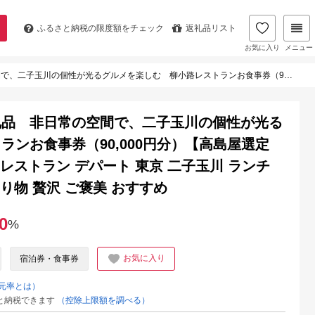
ふるさと納税の
限度額をチェック
返礼品リスト
お気に入り
メニュー
（90,000円分）【高島屋選定品】チケット 食事券 お食事券 レストラン デパート 東京 二子玉川 ランチ ディナー ギフト プレゼント 贈り物 贅沢 ご褒美 おすすめ
礼品 非日常の空間で、二子玉川の個性が光る
ンお食事券（90,000円分）【高島屋選定
 レストラン デパート 東京 二子玉川 ランチ
り物 贅沢 ご褒美 おすすめ
0
%
お気に入り
宿泊券・食事券
元率とは）
と納税できます
（控除上限額を調べる）