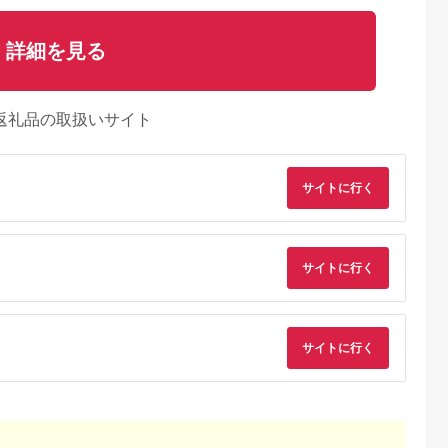
詳細を見る
返礼品の取扱いサイト
サイトに行く
サイトに行く
るさとチョイ
出典：ふるさとチョイ
出典：ふるなび
出典：ふるさとチョ
サイトに行く
ス
ス
都市
石川県 金沢市
栃木県 那須町
群馬県 長野原町
リニック】が
FABRIC TOKYO オー
四季の宿 こよみ 宿泊
北軽井沢・八ッ場ダ
PETベーシ
ダーセットアップお仕
利用券 30,000円｜宿
周辺ほか町内各所で
ス受診チケッ
立て券 95,000円相当
泊 旅行 チケット 宿泊
用可能な長野原町ふ
5.0
5.0
5.0
5.0
石川 金沢 加賀百万石
券 旅行券 観光 国内旅
さと感謝券（3,000
20,000
317,000
100,000
10,000
加賀 百万石 北陸 北陸
行 那須 栃木県 那須町
分）
円
寄付金額:
円
寄付金額:
円
寄付金額:
円