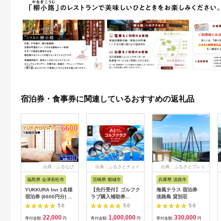
宿泊券・食事券に関連しているおすすめの返礼品
出典：ふるなび
出典：ふるさとチョイ
出典：ふるさとプレミ
ス
アム
福島県 会津若松市
宮崎県 都城市
兵庫県 淡路市
YUKKURA Inn 1名様
【先行受付】ゴルフク
海風テラス 宿泊券
宿泊券 (6600円分) ワ
ラブ購入補助券
淡路島 貸別荘
ーケーションお試しプ
300,000円_GI-
5.0
5.0
5.0
ラン｜東北 福島県 会
C701_(都城市) ゴルフ
22,000
1,000,000
330,000
津若松市 東山温泉 旅
ゴルフクラブ ダンロ
寄付金額:
円
寄付金額:
円
寄付金額:
円