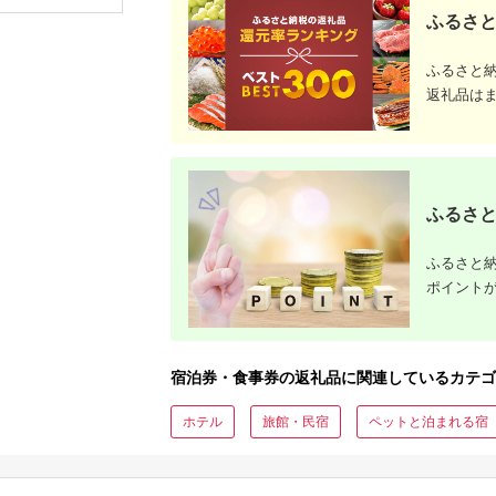
観光 レジャー チケッ
ア 夫婦 カップル 送料
ふるさと
ト 登山 トレッキング
無料[MFA002]
アルペンルート 山岳
観光 立山観光 立山黒
ふるさと
部観光 F6T-778
返礼品は
ふるさと
ふるさと納
ポイント
宿泊券・食事券の返礼品に関連しているカテゴ
ホテル
旅館・民宿
ペットと泊まれる宿