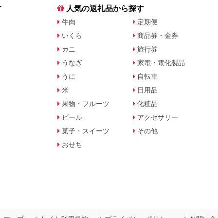
す
人気の返礼品から探す
牛肉
定期便
いくら
商品券・金券
カニ
旅行券
うなぎ
家電・電化製品
うに
自転車
米
日用品
果物・フルーツ
化粧品
ビール
アクセサリー
菓子・スイーツ
その他
おせち