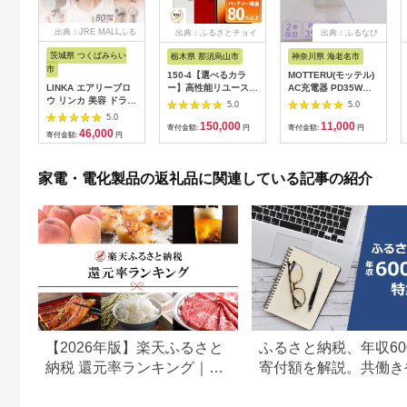
出典：JRE MALLふる
出典：ふるさとチョイ
出典：ふるなび
さと納税
ス
茨城県 つくばみらい
栃木県 那須烏山市
神奈川県 海老名市
市
150-4【選べるカラ
MOTTERU(モッテル)
LINKA エアリーブロ
ー】高性能リユース
AC充電器 PD35W
ウ リンカ 美容 ドライ
スマホ Apple
USB-C 1ポートUSB-
5.0
5.0
ヤー ヘアケア 髪 エス
iPhoneSE 3 128GB
A 1ポート 折りたたみ
5.0
150,000
11,000
テ ギフト ラッピング
SIMロック解除済 本
式プラグ 急速充電
寄付金額:
円
寄付金額:
円
46,000
寄付金額:
円
贈呈品 プレゼント 母
体のみ ｜ 中古 再生品
PSE適合製品 2年保証
の日 母の日準備 母の
本体 端末
(MOT-
日ギフト [EV08-NT]
ACPD35WU1) ペー
家電・電化製品の返礼品に関連している記事の紹介
ルアイリス【 神奈川
県 海老名市 】
【2026年版】楽天ふるさと
ふるさと納税、年収60
納税 還元率ランキング｜高
寄付額を解説。共働き
還元率返礼品をジャンル別
どもがいる場合も