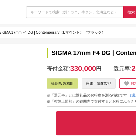
検索
SIGMA 17mm F4 DG | Contemporary【Lマウント】（ブラック）
SIGMA 17mm F4 DG | C
330,000
2
寄付金額:
円
還元率:
お
福島県 磐梯町
家電・電化製品
※「還元率」とは返礼品のお得度を測る指標です
（還
※「控除上限額」の範囲内で寄付するとお得にふるさ