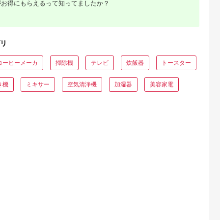
がお得にもらえるって知ってましたか？
E MALLふる
出典：ふるさとプレミ
出典：ふるなび
出典：JRE MALLふ
さと納税
アム
さと納
田市
福島県 磐梯町
静岡県 浜松市
大分県 国東市
2本】乾電池
SIGMA 56mm F1.4
ピアノ HP702 ライト
【Canon】 キヤノン
リ
basic plus
DC DN |
オーク調 設置作業付
ミラーレス カメラ
 単3形
Contemporary【ソニ
ピアノ
EOS R7 ボディー キ
5.0
5.0
5.0
5.0
ク
ーEマウント】
ャノン 一眼 家電
コーヒーメーカ
掃除機
テレビ
炊飯器
トースター
0,000
231,000
600,000
657,000
12S
_0022C
円
寄付金額:
円
寄付金額:
円
寄付金額:
円
き機
ミキサー
空気清浄機
加湿器
美容家電
でこだわ
すすめラ