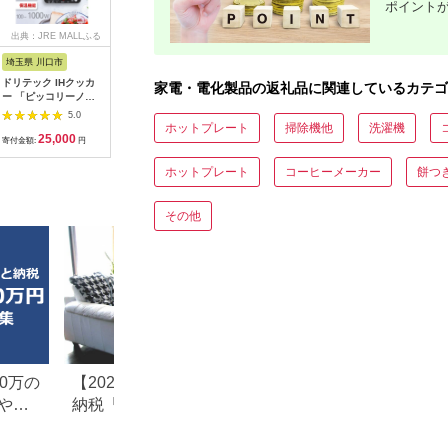
ポイント
出典：JRE MALLふる
出典：ふるなび
出典：ふるなび
出典：JR
さと納税
埼玉県 川口市
広島県 福山市
大阪府 貝塚市
宮城県 角
ドリテック IHクッカ
工具 電子工作用はん
乾電池エボルタNEO
【単3×7
家電・電化製品の返礼品に関連しているカテゴ
ー 「ピッコリーノ」
だこてセット X-
単3・4形 計20本 アル
BIGCAPA 
ブラック DI-
2000E[BAEG004]工
カリ乾電池 パナソニ
アルカリ乾電池
5.0
5.0
5.0
217BK【1642626】
具
ック
12本パッ
ホットプレート
掃除機他
洗濯機
25,000
11,000
12,000
1
LR6Bbp/
寄付金額:
円
寄付金額:
円
寄付金額:
円
寄付金額:
ホットプレート
コーヒーメーカー
餅つ
その他
0万の
【2026年最新版】ふるさと
楽天ふるさと納税
や子
納税「食べ物以外」返礼品
りの家電探し。お
の還元率ランキング！
ンキングまとめ