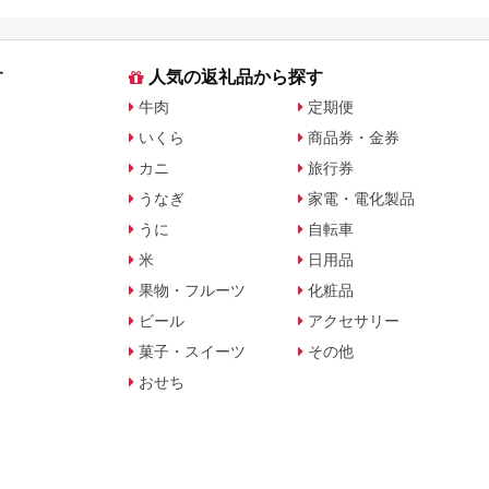
す
人気の返礼品から探す
牛肉
定期便
いくら
商品券・金券
カニ
旅行券
うなぎ
家電・電化製品
うに
自転車
米
日用品
果物・フルーツ
化粧品
ビール
アクセサリー
菓子・スイーツ
その他
おせち