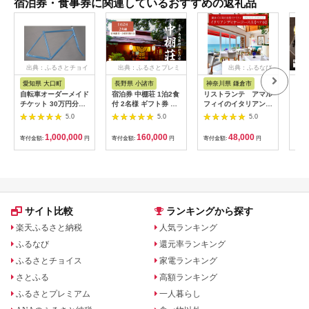
宿泊券・食事券に関連しているおすすめの返礼品
出典：ふるさとチョイ
出典：ふるさとプレミ
出典：ふるなび
ス
アム
愛知県 大口町
長野県 小諸市
神奈川県 鎌倉市
京
自転車オーダーメイド
宿泊券 中棚荘 1泊2食
リストランテ アマル
専門
チケット 30万円分
付 2名様 ギフト券 チ
フィイのイタリアンデ
菜と
【1360365】
ケット 券 宿泊 旅行
ィナーコースA ペア
池】
5.0
5.0
5.0
温泉 食事
券
鳥コ
064
1,000,000
160,000
48,000
寄付金額:
円
寄付金額:
円
寄付金額:
円
寄付
サイト比較
ランキングから探す
楽天ふるさと納税
人気ランキング
ふるなび
還元率ランキング
ふるさとチョイス
家電ランキング
さとふる
高額ランキング
ふるさとプレミアム
一人暮らし