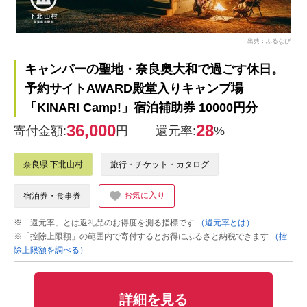
出典：ふるなび
キャンパーの聖地・奈良奥大和で過ごす休日。
予約サイトAWARD殿堂入りキャンプ場
「KINARI Camp!」宿泊補助券 10000円分
36,000
28
寄付金額:
円
還元率:
%
奈良県 下北山村
旅行・チケット・カタログ
お気に入り
宿泊券・食事券
※「還元率」とは返礼品のお得度を測る指標です
（還元率とは）
※「控除上限額」の範囲内で寄付するとお得にふるさと納税できます
（控
除上限額を調べる）
詳細を見る