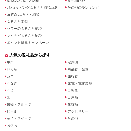
ANAのふるさと納税
食べ物以外
dショッピングふるさと納税百選
その他のランキング
au PAY ふるさと納税
ふるさと本舗
ヤフーのふるさと納税
マイナビふるさと納税
ポイント還元キャンペーン
人気の返礼品から探す
牛肉
定期便
いくら
商品券・金券
カニ
旅行券
うなぎ
家電・電化製品
うに
自転車
米
日用品
果物・フルーツ
化粧品
ビール
アクセサリー
菓子・スイーツ
その他
おせち