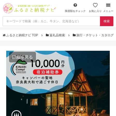
限度額をチェック
お気に入り
メニュー
検索
ふるさと納税ナビ TOP
返礼品検索
旅行・チケット・カタログ
詳細を見る