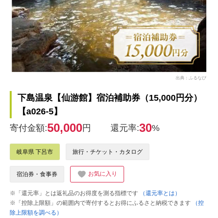
出典：ふるなび
下島温泉【仙游館】宿泊補助券（15,000円分）
【a026-5】
50,000
30
寄付金額:
円
還元率:
%
岐阜県 下呂市
旅行・チケット・カタログ
お気に入り
宿泊券・食事券
※「還元率」とは返礼品のお得度を測る指標です
（還元率とは）
※「控除上限額」の範囲内で寄付するとお得にふるさと納税できます
（控
除上限額を調べる）