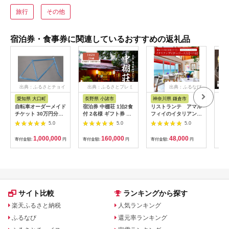
旅行
その他
宿泊券・食事券に関連しているおすすめの返礼品
出典：ふるさとチョイ
出典：ふるさとプレミ
出典：ふるなび
ス
アム
愛知県 大口町
長野県 小諸市
神奈川県 鎌倉市
京
自転車オーダーメイド
宿泊券 中棚荘 1泊2食
リストランテ アマル
専門
チケット 30万円分
付 2名様 ギフト券 チ
フィイのイタリアンデ
菜と
【1360365】
ケット 券 宿泊 旅行
ィナーコースA ペア
池】
5.0
5.0
5.0
温泉 食事
券
鳥コ
064
1,000,000
160,000
48,000
寄付金額:
円
寄付金額:
円
寄付金額:
円
寄付
サイト比較
ランキングから探す
楽天ふるさと納税
人気ランキング
ふるなび
還元率ランキング