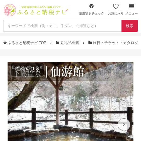
限度額をチェック
お気に入り
メニュー
検索
ふるさと納税ナビ TOP
返礼品検索
旅行・チケット・カタログ
詳細を見る