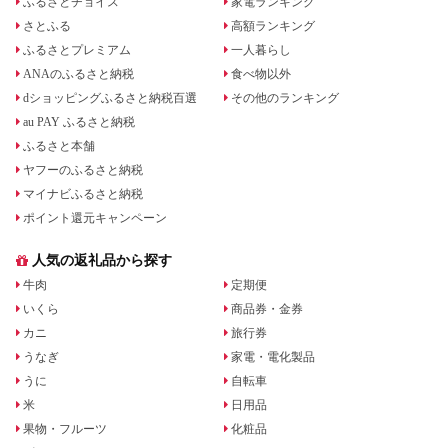
ふるさとチョイス
家電ランキング
さとふる
高額ランキング
ふるさとプレミアム
一人暮らし
ANAのふるさと納税
食べ物以外
dショッピングふるさと納税百選
その他のランキング
au PAY ふるさと納税
ふるさと本舗
ヤフーのふるさと納税
マイナビふるさと納税
ポイント還元キャンペーン
人気の返礼品から探す
牛肉
定期便
いくら
商品券・金券
カニ
旅行券
うなぎ
家電・電化製品
うに
自転車
米
日用品
果物・フルーツ
化粧品