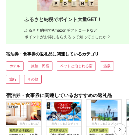
ふるさと納税でポイント大量GET！
ふるさと納税でAmazonギフトコードなど
ポイントがお得にもらえるって知ってましたか？
宿泊券・食事券の返礼品に関連しているカテゴリ
ホテル
旅館・民宿
ペットと泊まれる宿
温泉
旅行
その他
宿泊券・食事券に関連しているおすすめの返礼品
出典：ふるなび
出典：ふるさとチョイ
出典：ふるさとプレミ
出
ス
アム
福島県 会津若松市
宮崎県 都城市
兵庫県 淡路市
高