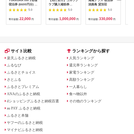
YUKKURA Inn 1名様
【先行受付】ゴルフク
海風テラス 宿泊券
スノ
宿泊券 (6600円分) ワ
ラブ購入補助券
淡路島 貸別荘
川キ
ーケーションお試しプ
300,000円_GI-
「住
5.0
5.0
5.0
ラン｜東北 福島県 会
C701_(都城市) ゴルフ
ア宿
津若松市 東山温泉 旅
ゴルフクラブ ダンロ
22,000
1,000,000
330,000
寄付金額:
円
寄付金額:
円
寄付金額:
円
寄付
行 クーポン 利用券
ップ ゼクシオ スリク
[0800]
ソン クリーブランド
チケット 購入補助券
アイアン ドライバー
フェアウェイウッド
ハイブリッド ウエッ
ジ 最新モデル
サイト比較
ランキングから探す
楽天ふるさと納税
人気ランキング
ふるなび
還元率ランキング
ふるさとチョイス
家電ランキング
さとふる
高額ランキング
ふるさとプレミアム
一人暮らし
ANAのふるさと納税
食べ物以外
dショッピングふるさと納税百選
その他のランキング
au PAY ふるさと納税
ふるさと本舗
ヤフーのふるさと納税
マイナビふるさと納税