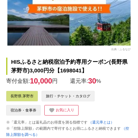
出典：ふるなび
HISふるさと納税宿泊予約専用クーポン(長野県
茅野市)3,000円分【1698041】
10,000
30
寄付金額:
円
還元率:
%
長野県 茅野市
旅行・チケット・カタログ
お気に入り
宿泊券・食事券
※「還元率」とは返礼品のお得度を測る指標です
（還元率とは）
※「控除上限額」の範囲内で寄付するとお得にふるさと納税できます
（控
除上限額を調べる）