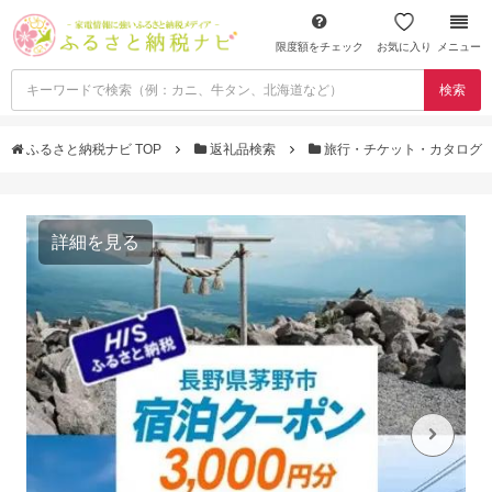
限度額をチェック
お気に入り
メニュー
検索
ふるさと納税ナビ TOP
返礼品検索
旅行・チケット・カタログ
詳細を見る