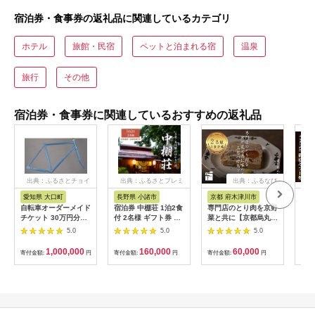
宿泊券・食事券の返礼品に関連しているカテゴリ
ホテル
旅館・民宿
ペットと泊まれる宿
温泉
旅行
その他
宿泊券・食事券に関連しているおすすめの返礼品
出典：ふるさとチョイ
出典：ふるさとプレミ
出典：ふるなび
ス
アム
愛知県 大口町
長野県 小諸市
京都 府木津川市
長
自転車オーダーメイド
宿泊券 中棚荘 1泊2食
専門店のとり肉を京野
界 
チケット 30万円分
付 2名様 ギフト券 チ
菜と共に【京都烏丸御
税宿
【1360365】
ケット 券 宿泊 旅行
池】で味わう2名様焼
（1
5.0
5.0
5.0
温泉 食事
鳥コースお食事券
リゾ
064-15
1,000,000
160,000
60,000
寄付金額:
円
寄付金額:
円
寄付金額:
円
寄付