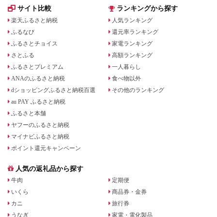
サイト比較
ランキングから探す
楽天ふるさと納税
人気ランキング
ふるなび
還元率ランキング
ふるさとチョイス
家電ランキング
さとふる
高額ランキング
ふるさとプレミアム
一人暮らし
ANAのふるさと納税
食べ物以外
dショッピングふるさと納税百選
その他のランキング
au PAY ふるさと納税
ふるさと本舗
ヤフーのふるさと納税
マイナビふるさと納税
ポイント還元キャンペーン
人気の返礼品から探す
牛肉
定期便
いくら
商品券・金券
カニ
旅行券
うなぎ
家電・電化製品