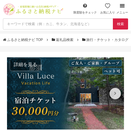
限度額をチェック
お気に入り
メニュー
検索
ふるさと納税ナビ TOP
返礼品検索
旅行・チケット・カタログ
詳細を見る