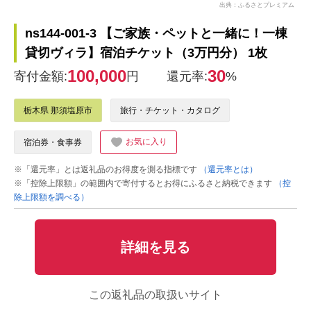
出典：ふるさとプレミアム
ns144-001-3 【ご家族・ペットと一緒に！一棟
貸切ヴィラ】宿泊チケット（3万円分） 1枚
100,000
30
寄付金額:
円
還元率:
%
栃木県 那須塩原市
旅行・チケット・カタログ
お気に入り
宿泊券・食事券
※「還元率」とは返礼品のお得度を測る指標です
（還元率とは）
※「控除上限額」の範囲内で寄付するとお得にふるさと納税できます
（控
除上限額を調べる）
詳細を見る
この返礼品の取扱いサイト