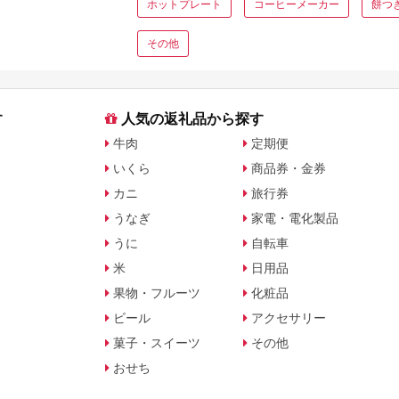
ホットプレート
コーヒーメーカー
餅つ
その他
す
人気の返礼品から探す
牛肉
定期便
いくら
商品券・金券
カニ
旅行券
うなぎ
家電・電化製品
うに
自転車
米
日用品
果物・フルーツ
化粧品
ビール
アクセサリー
菓子・スイーツ
その他
おせち