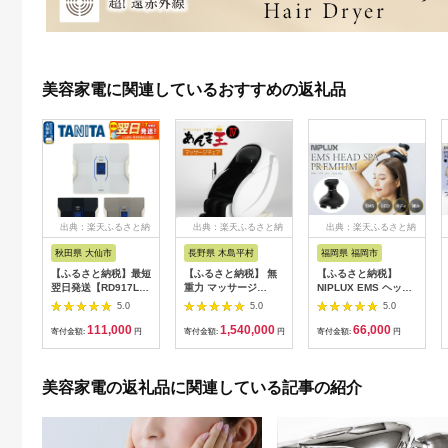
美容家電に関連しているおすすめの返礼品
出典：楽天ふるさと納
出典：楽天ふるさと納
出典：楽天ふるさと納
税
税
税
秋田県 大仙市
長野県 木島平村
福岡県 福岡市
【ふるさと納税】最短
【ふるさと納税】 無
【ふるさと納税】
翌日発送【RD917L】
重力 マッサージ
NIPLUX EMS ヘッ
タニタ 体組成計 イン
R1500-01 あんま王4
ド・フェイシャルケア
5.0
5.0
5.0
ナースキャンデュアル
| 日用品 家電 マッサ
HEAD SPA
111,000
1,540,000
66,000
【メタリックブラック
ージチェア あんま王
PREMIUM NP-
寄付金額:
円
寄付金額:
円
寄付金額:
円
／グレイッシュゴール
無重力 長野県 木島平
EHSP23BK アタッチ
ド／パールホワイト】
村 信州
メント付 頭皮ケア 頭
体重計
皮マッサージ ヘッド
美容家電の返礼品に関連している記事の紹介
スパ 美顔器 マッサー
ジ ボディケア リフト
ケア フェイスケア ス
カルプ ボディ 全身 防
水 美容 美容家電 福岡