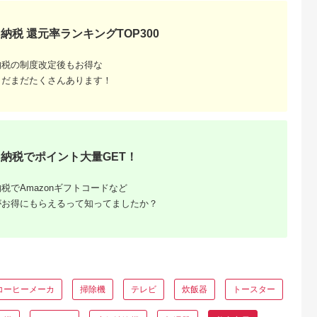
納税 還元率ランキングTOP300
納税の制度改定後もお得な
まだまだたくさんあります！
るさとプ
剖。良い
納税でポイント大量GET！
税でAmazonギフトコードなど
がお得にもらえるって知ってましたか？
コーヒーメーカ
掃除機
テレビ
炊飯器
トースター