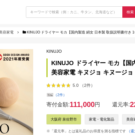
検索
美容家電
KINUJO ドライヤー モカ【国内製造 絹女 日本製 取扱説明書付き 
KINUJO
KINUJO ドライヤー モカ【
美容家電 キヌジョ キヌージョ
5.0 （2件）
（2件）
111,000
2
寄付金額:
円
還元率:
大阪府 泉佐野市
家電・電化製品
美容
※「還元率」とは返礼品のお得度を測る指標です
（還