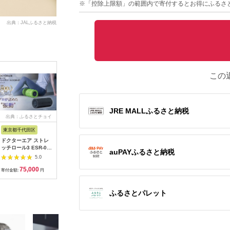
※「控除上限額」の範囲内で寄付するとお得にふるさ
出典：JALふるさと納税
この
JRE MALLふるさと納税
出典：ふるさとチョイ
出典：ふるさとチョイ
出典：ANAのふるさと
出典：楽
ス
ス
納税
東京都千代田区
秋田県 大仙市
大阪府 八尾市
大阪府 東
ドクターエア ストレ
最短翌日発送
O101(ブルー系)
【ふるさ
ッチロール3 ESR-07
【RD931LBK】タニ
SHARP プラズマクラ
Release
auPAYふるさと納税
ブラック(プレゼント/
タ 体組成計インナー
スターヘアブラシ IB-
ンディマ
5.0
5.0
5.0
振動/寝ながら)
スキャンデュアル【ブ
B1-A（ブルー系ミス
MD-8020
75,000
161,000
35,000
4
【1582369】
ラック】体重計
ティライトブルー）
ッドで首
寄付金額:
円
寄付金額:
円
寄付金額:
円
寄付金額:
[RD931LBK タニタ
っかりマ
TANITA 体組成計 イン
単操作と
ナースキャンデュアル
家庭用マ
ふるさとパレット
ブラック 体重計]
ー 送料