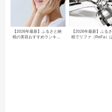
市 福岡
【2026年最新】ふるさと納
【2026年最新】ふる
税の美容おすすめランキン
税でリファ（ReFa）
グ｜美容家電・コスメ・ス
える？シャワーヘッド
キンケアを比較
ライヤー対応返礼品を
解説