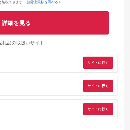
と納税できます
（控除上限額を調べる）
詳細を見る
返礼品の取扱いサイト
サイトに行く
天ふるさと納
出典：楽天ふるさと納
出典：マイナビふるさ
出典：ANAのふるさ
税
税
と納税
納
大阪市
福岡県 福岡市
茨城県 五霞町
宮城県 角田市
と納税】
【ふるさと納税】
【キユーピー】ヒアロ
MiCOLA （ミコラ）
ShooterW ハ
EMS 鼻専用 美顔器
モイスチャー240 3
イオンドライヤー
サイトに行く
ッサージャー
NIPLUX QNose 美鼻
袋 ／ サプリメント ヒ
HDR-M201-Hダーク
5.0
5.0
5.0
5.0
 - ダブルヘ
器 美鼻 鼻ケア ハナケ
アルロン酸 サプリ 肌
レー
8,000
59,000
64,000
20,000
、肩、腰をし
ア トレーニング 筋ト
うるおい 美容 葉酸 キ
円
寄付金額:
円
寄付金額:
円
寄付金額:
円
ッサージ！簡
レ エクササイズ 日用
ユーピー 茨城県 五霞
安全機能付き
品 健康家電 美容家電
町【価格改定】
ッサージャ
家電 鼻美顔器 鼻筋 小
サイトに行く
無料
鼻 ニップラックス キ
ュノーズ 博多 福岡市