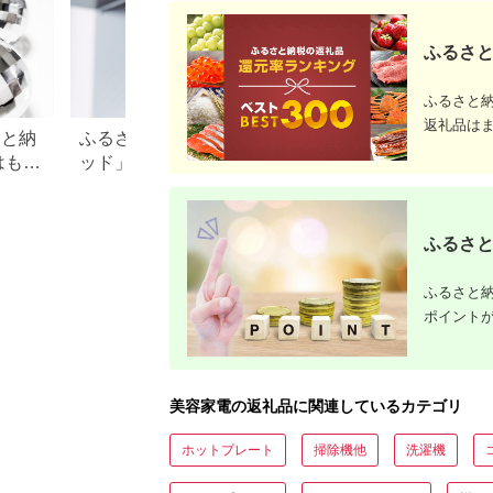
ふるさと
ふるさと
返礼品は
さと納
ふるさと納税「シャワーヘ
【2026年最新】ふ
はもら
ッド」おすすめランキン
レミアムを徹底解
・ド
グ！リファやミラブルも
点、悪い点を解説
徹底
ふるさと
ふるさと納
ポイント
美容家電の返礼品に関連しているカテゴリ
ホットプレート
掃除機他
洗濯機