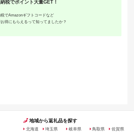
5.0
5.0
5.0
5.0
納税でポイント大量GET！
造所】【配送不可地
350ml×48本セット
9,900
13,000
12,000
34,000
域：離島】
(各24本)【1644486
円
寄付金額:
円
寄付金額:
円
寄付金額:
円
税でAmazonギフトコードなど
がお得にもらえるって知ってましたか？
納税はお買
きる。
納税限定の
地域から返礼品を探す
北海道
埼玉県
岐阜県
鳥取県
佐賀県