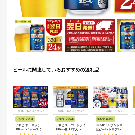
ビールに関連しているおすすめの返礼品
出典：ふるさとプレミ
出典：ふるさとプレミ
出典：ふるラボ
アム
アム
茨城県 守谷市
茨城県 守谷市
熊本県 嘉島町
アサヒ ザ・リッチ
アサヒスーパードライ
FK7-0198 サントリー
350ml × 1ケース ( 24
350ml缶 24本入 ＋
生ビール トリプル生
本 ) | アサヒビール 酒
アサヒ ザ・リッチ
350ml ×6缶入り 熊本