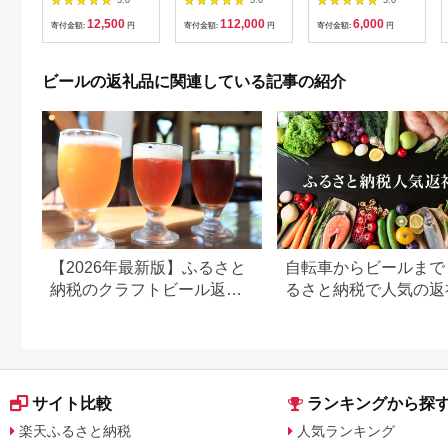
5.0
5.0
5.0
発泡酒 新ジャンル 第
350ml缶 24本入 3ヶ
県 嘉島町 ビール サン
12,500
112,000
6,000
3のビール ザリッチ
月に1回×4回便（定期
生
寄付金額:
円
寄付金額:
円
寄付金額:
円
ギフト 内祝い 茨城県
便） 発泡酒 新ジャン
守谷市 酒のみらい
ル 第3のビール
mirai
ビールの返礼品に関連している記事の紹介
【2026年最新版】ふるさと
自転車からビールまで
納税のクラフトビール返礼
るさと納税で人気の返
品おすすめランキング｜還
まとめ
元率で比較
サイト比較
ランキングから探
楽天ふるさと納税
人気ランキング