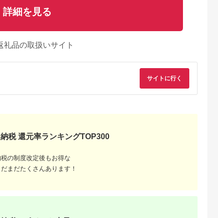
詳細を見る
返礼品の取扱いサイト
サイトに行く
納税 還元率ランキングTOP300
納税の制度改定後もお得な
まだまだたくさんあります！
NAのふるさと
出典：ANAのふるさと
出典：ふるなび
出典：楽天ふるさと
納税
納税
古屋市
宮城県 川崎町
静岡県 焼津市
沖縄県 与那原町
ーパードライ
新クラフトビール飲み
a12-244 サワー 濃
【ふるさと納税】オ
缶 485ml
比べ6本セット
いめの レモン サワ
オン ザ・ドラフト&
入 1ケース
【ForestBrewing醸
ー 350ml×1ケース
ザ・プレミアム