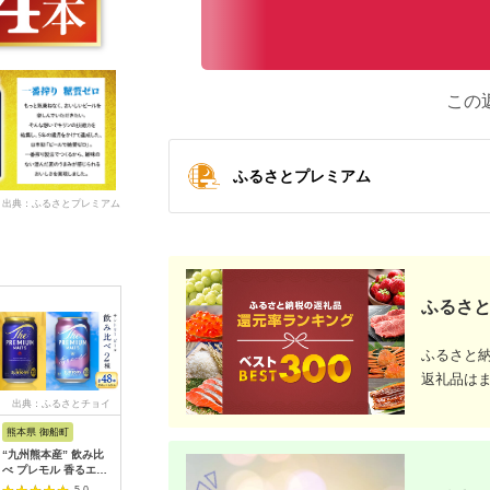
この
ふるさとプレミアム
出典：ふるさとプレミアム
ふるさと
ふるさと
返礼品は
出典：ふるさとチョイ
出典：ふるさとチョイ
出典：ふるさとチョイ
出典：A
ス
ス
ス
熊本県 御船町
愛知県 名古屋市
沖縄県 伊平屋村
愛知県 名
“九州熊本産” 飲み比
ビール アサヒ 生ビ
オリオンビール オリ
アサヒス
べ プレモル 香るエー
ール マルエフ
オン ザ・ドラフト ギ
生ジョッキ
ル 48本 350ml × 各
500ml 24本
フト(350ml×12本)
缶 24本