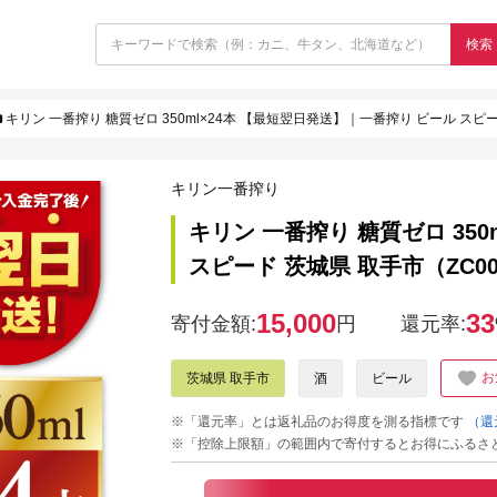
検索
キリン 一番搾り 糖質ゼロ 350ml×24本 【最短翌日発送】｜一番搾り ビール スピー
キリン一番搾り
キリン 一番搾り 糖質ゼロ 35
スピード 茨城県 取手市（ZC00
15,000
33
寄付金額:
円
還元率:
お
茨城県 取手市
酒
ビール
※「還元率」とは返礼品のお得度を測る指標です
（還
※「控除上限額」の範囲内で寄付するとお得にふるさ