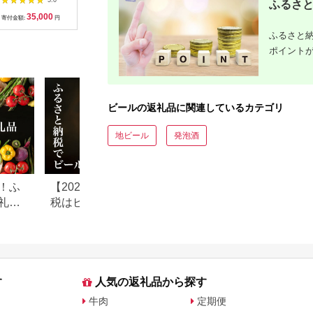
5.0
5.0
5.0
ふるさと
24本 《30日以内に出
【1521178】
35,000
20,000
10,000
1
荷予定(土日祝除く)》
寄付金額:
円
寄付金額:
円
寄付金額:
円
寄付金額:
阿蘇天然水100％仕込
ふるさと納
プレミアムモルツ
ザ・プレミアム・モル
ポイント
ツ ビール ギフト お酒
アルコール 熊本県御
船町 ザ・プレミアム
モルツ 缶ビール
ビールの返礼品に関連しているカテゴリ
地ビール
発泡酒
！ふ
【2026年最新】ふるさと納
Amazonふるさと
礼品
税はビールがお得！還元
い物気分で寄付で
率・人気ランキングを紹介
Amazonふるさと
返礼品も登場
す
人気の返礼品から探す
牛肉
定期便