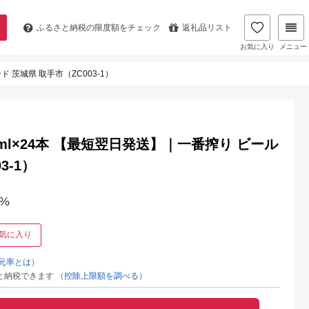
ふるさと納税の
限度額をチェック
返礼品リスト
お気に入り
メニュー
ド 茨城県 取手市（ZC003-1）
0ml×24本 【最短翌日発送】｜一番搾り ビール
3-1）
%
気に入り
元率とは）
と納税できます
（控除上限額を調べる）