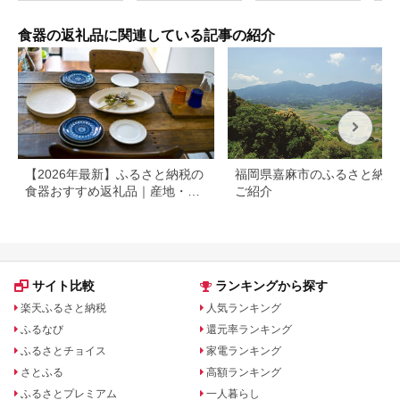
磁 翡翠 青 ブルー グ
円 3
リーン 作家 手仕事 ろ
くろ シンプル 電子レ
食器の返礼品に関連している記事の紹介
ンジ対応 60000円 6
万円 ak044
【2026年最新】ふるさと納税の
福岡県嘉麻市のふるさと納税
食器おすすめ返礼品｜産地・寄
ご紹介
付額別に選び方も解説
サイト比較
ランキングから探す
楽天ふるさと納税
人気ランキング
ふるなび
還元率ランキング
ふるさとチョイス
家電ランキング
さとふる
高額ランキング
ふるさとプレミアム
一人暮らし