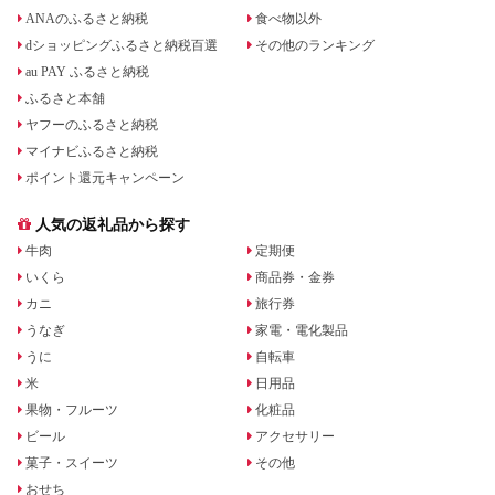
ANAのふるさと納税
食べ物以外
dショッピングふるさと納税百選
その他のランキング
au PAY ふるさと納税
ふるさと本舗
ヤフーのふるさと納税
マイナビふるさと納税
ポイント還元キャンペーン
人気の返礼品から探す
牛肉
定期便
いくら
商品券・金券
カニ
旅行券
うなぎ
家電・電化製品
うに
自転車
米
日用品
果物・フルーツ
化粧品
ビール
アクセサリー
菓子・スイーツ
その他
おせち