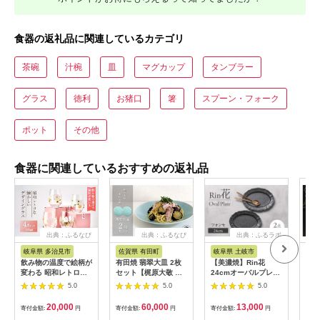
食器の返礼品に関連しているカテゴリ
茶碗
汁椀
皿
マグカップ
タンブラー
グラス
徳利
お猪口
箸
スプーン・フォーク
ポット
その他
食器に関連しているおすすめの返礼品
出典：ふるなび
出典：ふるなび
出典：ふるラボ
岐阜県 多治見市
佐賀県 有田町
岐阜県 土岐市
佐
飲み物の温度で絵柄が
有田焼 翡翠大皿 2枚
【美濃焼】Rin花
有田
変わる 昭和レトロな
セット【梶原大敬 茂
24cmオーバルプレー
銘々
懐かしいデザイン グ
正工房】 器 うつわ 食
ト2点セット（ﾌｫﾝｾ）
兄商
5.0
5.0
5.0
ラス 4点 セット【昭
器 皿 大皿 パスタ皿
【Felice-フェリーチ
わ 
和転写】[TCF001]
カレー皿 ワンプレー
ェ-藤田陶器】
ツル
20,000
60,000
13,000
寄付金額:
円
寄付金額:
円
寄付金額:
円
寄付
ト 2枚 セット ペア 青
[MBX067]
せち