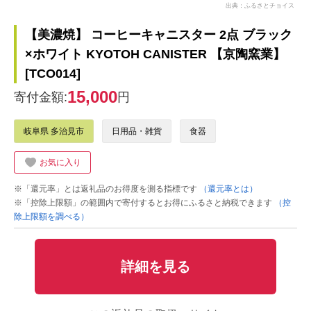
出典：ふるさとチョイス
【美濃焼】 コーヒーキャニスター 2点 ブラック
×ホワイト KYOTOH CANISTER 【京陶窯業】
[TCO014]
15,000
寄付金額:
円
岐阜県 多治見市
日用品・雑貨
食器
お気に入り
※「還元率」とは返礼品のお得度を測る指標です
（還元率とは）
※「控除上限額」の範囲内で寄付するとお得にふるさと納税できます
（控
除上限額を調べる）
詳細を見る