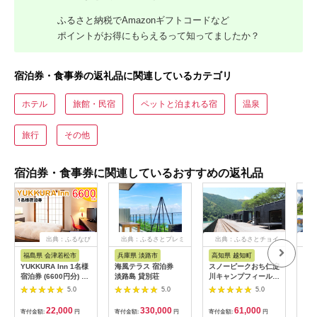
ふるさと納税でAmazonギフトコードなど
ポイントがお得にもらえるって知ってましたか？
宿泊券・食事券の返礼品に関連しているカテゴリ
ホテル
旅館・民宿
ペットと泊まれる宿
温泉
旅行
その他
宿泊券・食事券に関連しているおすすめの返礼品
出典：ふるなび
出典：ふるさとプレミ
出典：ふるさとチョイ
出
アム
ス
福島県 会津若松市
兵庫県 淡路市
高知県 越知町
富
YUKKURA Inn 1名様
海風テラス 宿泊券
スノーピークおち仁淀
立山
宿泊券 (6600円分) ワ
淡路島 貸別荘
川キャンプフィールド
券 1
ーケーションお試しプ
「住箱-jyubako-」ペ
額 6
5.0
5.0
5.0
ラン｜東北 福島県 会
ア宿泊チケット
ケッ
津若松市 東山温泉 旅
山荘
22,000
330,000
61,000
寄付金額:
円
寄付金額:
円
寄付金額:
円
寄付
行 クーポン 利用券
観光