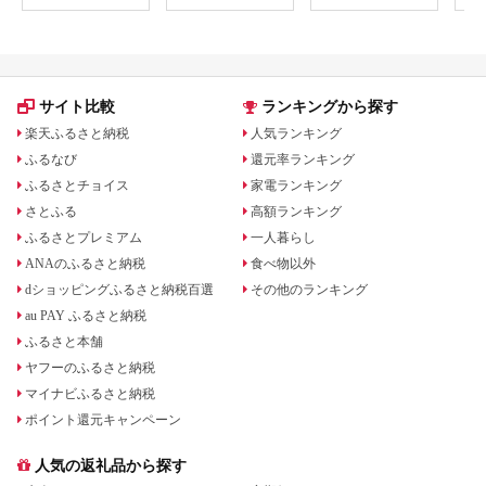
[0800]
ト 
アル
観光
部観光
サイト比較
ランキングから探す
楽天ふるさと納税
人気ランキング
ふるなび
還元率ランキング
ふるさとチョイス
家電ランキング
さとふる
高額ランキング
ふるさとプレミアム
一人暮らし
ANAのふるさと納税
食べ物以外
dショッピングふるさと納税百選
その他のランキング
au PAY ふるさと納税
ふるさと本舗
ヤフーのふるさと納税
マイナビふるさと納税
ポイント還元キャンペーン
人気の返礼品から探す