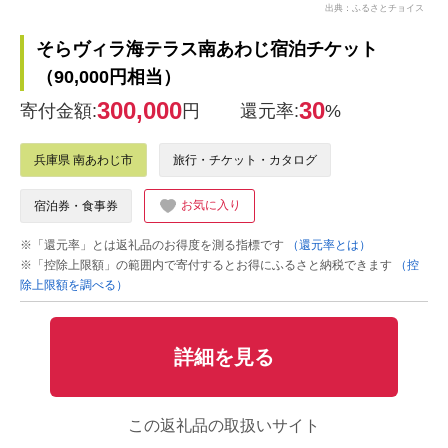
出典：ふるさとチョイス
そらヴィラ海テラス南あわじ宿泊チケット
（90,000円相当）
300,000
30
寄付金額:
円
還元率:
%
兵庫県 南あわじ市
旅行・チケット・カタログ
お気に入り
宿泊券・食事券
※「還元率」とは返礼品のお得度を測る指標です
（還元率とは）
※「控除上限額」の範囲内で寄付するとお得にふるさと納税できます
（控
除上限額を調べる）
詳細を見る
この返礼品の取扱いサイト