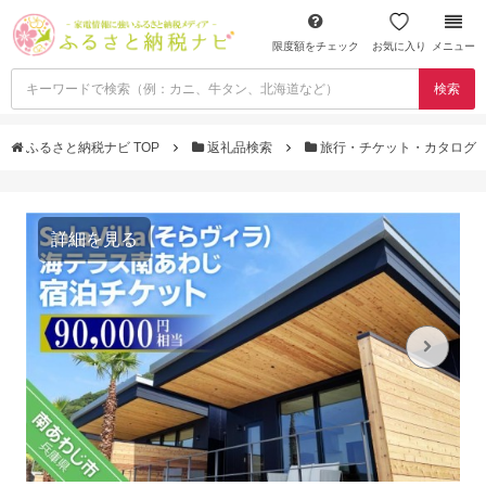
限度額をチェック
お気に入り
メニュー
検索
ふるさと納税ナビ TOP
返礼品検索
旅行・チケット・カタログ
詳細を見る